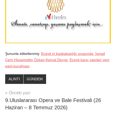
Şununla etiketlenmiş:
Ecevit in başbakanlığı sırasında; İsmail
Cem-Hüsamettin Özkan-Kemal Derviş
,
Ecevit karşı yapılan yeni
parti kurulması
ALINTI
GÜNDEM
Yazı
Önceki yazı
9.Uluslararası Opera ve Bale Festivali (26
gezinmesi
Haziran – 8 Temmuz 2026)