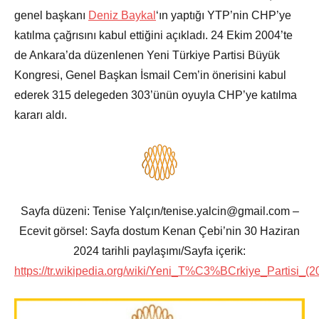
genel başkanı
Deniz Baykal
‘ın yaptığı YTP’nin CHP’ye
katılma çağrısını kabul ettiğini açıkladı. 24 Ekim 2004’te
de Ankara’da düzenlenen Yeni Türkiye Partisi Büyük
Kongresi, Genel Başkan İsmail Cem’in önerisini kabul
ederek 315 delegeden 303’ünün oyuyla CHP’ye katılma
kararı aldı.
Sayfa düzeni: Tenise Yalçın/tenise.yalcin@gmail.com –
Ecevit görsel: Sayfa dostum Kenan Çebi’nin 30 Haziran
2024 tarihli paylaşımı/Sayfa içerik:
https://tr.wikipedia.org/wiki/Yeni_T%C3%BCrkiye_Partisi_(2