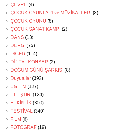
ÇEVRE
(4)
ÇOCUK OYUNLARI ve MÜZİKALLERİ
(8)
ÇOCUK OYUNU
(6)
ÇOCUK SANAT KAMPI
(2)
DANS
(13)
DERGİ
(75)
DİĞER
(114)
DİJİTAL KONSER
(2)
DOĞUM GÜNÜ ŞARKISI
(8)
Duyurular
(392)
EĞİTİM
(127)
ELEŞTİRİ
(124)
ETKİNLİK
(300)
FESTİVAL
(340)
FİLM
(6)
FOTOĞRAF
(19)