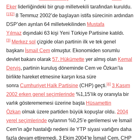
Eker
liderliğindeki bir grup milletvekili tarafından kuruldu.
[1]
[2]
8 Temmuz 2002’de başlayan istifa sürecinin ardından
DSP’den ayrılan 64 milletvekilinden
Mustafa
Yılmaz
dışındaki 63 kişi Yeni Türkiye Partisine katıldı.
[3]
Merkez sol
çizgide olan partinin ilk ve tek genel
başkanı
İsmail Cem
olmuştur. Ekonomiden sorumlu
devlet bakanı olarak
57. Hükümette
yer almış olan
Kemal
Derviş
, partinin kuruluş döneminde Cem ve Özkan’la
birlikte hareket etmesine karşın kısa süre
[4]
sonra
Cumhuriyet Halk Partisine
(CHP) geçti.
3 Kasım
2002 erken genel seçimlerinde
%1,15’lik oy oranıyla bir
varlık gösterememesi üzerine başta
Hüsamettin
Özkan
olmak üzere partiden büyük kopuşlar oldu.
2004
yerel seçimlerinde
oylarının %0,25’e gerilemesi ve İsmail
Cem’in ağır hastalığı nedeni ile YTP siyasi varlığını daha
fazla devam ettiremedi. 3 Ekim 2004’te İsmail Cem, CHP