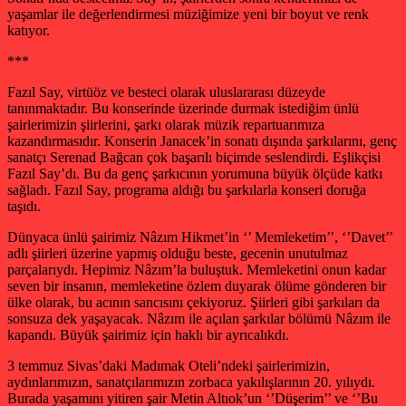
yaşamlar ile değerlendirmesi müziğimize yeni bir boyut ve renk
katıyor.
***
Fazıl Say, virtüöz ve besteci olarak uluslararası düzeyde
tanınmaktadır. Bu konserinde üzerinde durmak istediğim ünlü
şairlerimizin şiirlerini, şarkı olarak müzik repartuarımıza
kazandırmasıdır. Konserin Janacek’in sonatı dışında şarkılarını, genç
sanatçı Serenad Bağcan çok başarılı biçimde seslendirdi. Eşlikçisi
Fazıl Say’dı. Bu da genç şarkıcının yorumuna büyük ölçüde katkı
sağladı. Fazıl Say, programa aldığı bu şarkılarla konseri doruğa
taşıdı.
Dünyaca ünlü şairimiz Nâzım Hikmet’in ‘’ Memleketim’’, ‘’Davet’’
adlı şiirleri üzerine yapmış olduğu beste, gecenin unutulmaz
parçalarıydı. Hepimiz Nâzım’la buluştuk. Memleketini onun kadar
seven bir insanın, memleketine özlem duyarak ölüme gönderen bir
ülke olarak, bu acının sancısını çekiyoruz. Şiirleri gibi şarkıları da
sonsuza dek yaşayacak. Nâzım ile açılan şarkılar bölümü Nâzım ile
kapandı. Büyük şairimiz için haklı bir ayrıcalıkdı.
3 temmuz Sivas’daki Madımak Oteli’ndeki şairlerimizin,
aydınlarımızın, sanatçılarımızın zorbaca yakılışlarının 20. yılıydı.
Burada yaşamını yitiren şair Metin Altıok’un ‘’Düşerim’’ ve ‘’Bu