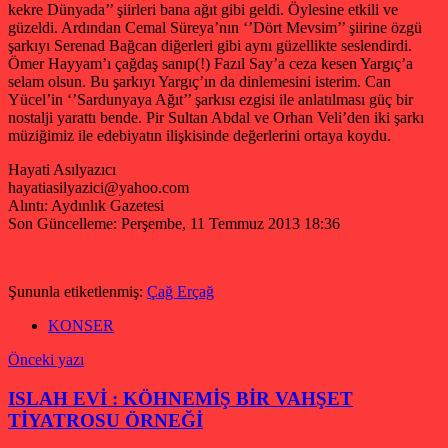
kekre Dünyada’’ şiirleri bana ağıt gibi geldi. Öylesine etkili ve
güzeldi. Ardından Cemal Süreya’nın ‘’Dört Mevsim’’ şiirine özgü
şarkıyı Serenad Bağcan diğerleri gibi aynı güzellikte seslendirdi.
Ömer Hayyam’ı çağdaş sanıp(!) Fazıl Say’a ceza kesen Yargıç’a
selam olsun. Bu şarkıyı Yargıç’ın da dinlemesini isterim. Can
Yücel’in ‘’Sardunyaya Ağıt’’ şarkısı ezgisi ile anlatılması güç bir
nostalji yarattı bende. Pir Sultan Abdal ve Orhan Veli’den iki şarkı
müziğimiz ile edebiyatın ilişkisinde değerlerini ortaya koydu.
Hayati Asılyazıcı
hayatiasilyazici@yahoo.com
Alıntı: Aydınlık Gazetesi
Son Güncelleme: Perşembe, 11 Temmuz 2013 18:36
Şununla etiketlenmiş:
Çağ Erçağ
KONSER
Yazı
Önceki yazı
gezinmesi
ISLAH EVİ : KÖHNEMİŞ BİR VAHŞET
TİYATROSU ÖRNEĞİ