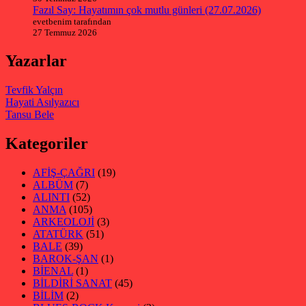
Fazıl Say: Hayatımın çok mutlu günleri (27.07.2026)
evetbenim tarafından
27 Temmuz 2026
Yazarlar
Tevfik Yalçın
Hayati Asılyazıcı
Tansu Bele
Kategoriler
AFİŞ-ÇAĞRI
(19)
ALBÜM
(7)
ALINTI
(52)
ANMA
(105)
ARKEOLOJİ
(3)
ATATÜRK
(51)
BALE
(39)
BAROK-ŞAN
(1)
BİENAL
(1)
BİLDİRİ SANAT
(45)
BİLİM
(2)