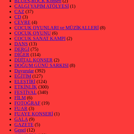
BLUES-ROCK Konseri
(2)
ÇALGI YAPIM ATÖLYESİ
(1)
CAZ
(37)
CD
(3)
ÇEVRE
(4)
ÇOCUK OYUNLARI ve MÜZİKALLERİ
(8)
ÇOCUK OYUNU
(6)
ÇOCUK SANAT KAMPI
(2)
DANS
(13)
DERGİ
(75)
DİĞER
(114)
DİJİTAL KONSER
(2)
DOĞUM GÜNÜ ŞARKISI
(8)
Duyurular
(392)
EĞİTİM
(127)
ELEŞTİRİ
(124)
ETKİNLİK
(300)
FESTİVAL
(340)
FİLM
(6)
FOTOĞRAF
(19)
FUAR
(3)
FUAYE KONSERİ
(1)
GALA
(9)
GAZETE
(5)
Genel
(12)