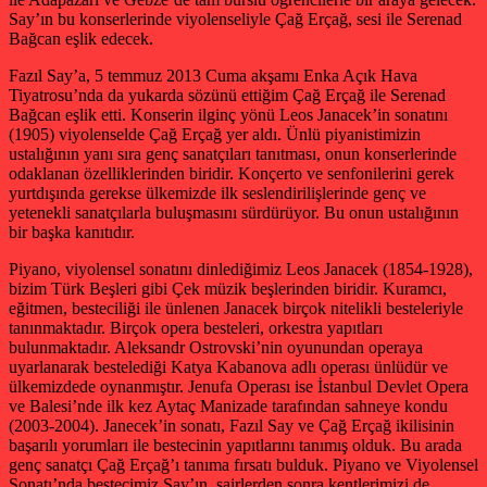
Say’ın bu konserlerinde viyolenseliyle Çağ Erçağ, sesi ile Serenad
Bağcan eşlik edecek.
Fazıl Say’a, 5 temmuz 2013 Cuma akşamı Enka Açık Hava
Tiyatrosu’nda da yukarda sözünü ettiğim Çağ Erçağ ile Serenad
Bağcan eşlik etti. Konserin ilginç yönü Leos Janacek’in sonatını
(1905) viyolenselde Çağ Erçağ yer aldı. Ünlü piyanistimizin
ustalığının yanı sıra genç sanatçıları tanıtması, onun konserlerinde
odaklanan özelliklerinden biridir. Konçerto ve senfonilerini gerek
yurtdışında gerekse ülkemizde ilk seslendirilişlerinde genç ve
yetenekli sanatçılarla buluşmasını sürdürüyor. Bu onun ustalığının
bir başka kanıtıdır.
Piyano, viyolensel sonatını dinlediğimiz Leos Janacek (1854-1928),
bizim Türk Beşleri gibi Çek müzik beşlerinden biridir. Kuramcı,
eğitmen, besteciliği ile ünlenen Janacek birçok nitelikli besteleriyle
tanınmaktadır. Birçok opera besteleri, orkestra yapıtları
bulunmaktadır. Aleksandr Ostrovski’nin oyunundan operaya
uyarlanarak bestelediği Katya Kabanova adlı operası ünlüdür ve
ülkemizdede oynanmıştır. Jenufa Operası ise İstanbul Devlet Opera
ve Balesi’nde ilk kez Aytaç Manizade tarafından sahneye kondu
(2003-2004). Janecek’in sonatı, Fazıl Say ve Çağ Erçağ ikilisinin
başarılı yorumları ile bestecinin yapıtlarını tanımış olduk. Bu arada
genç sanatçı Çağ Erçağ’ı tanıma fırsatı bulduk. Piyano ve Viyolensel
Sonatı’nda bestecimiz Say’ın, şairlerden sonra kentlerimizi de