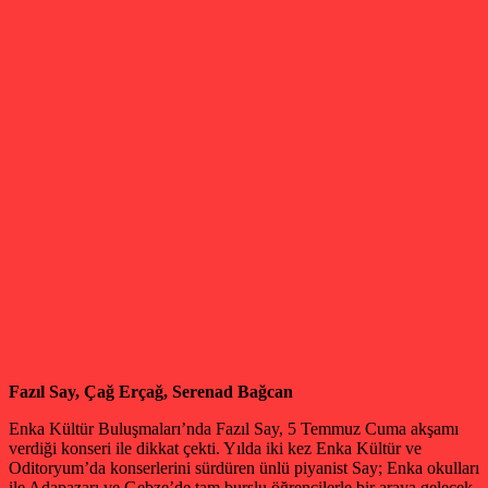
Fazıl Say, Çağ Erçağ, Serenad Bağcan
Enka Kültür Buluşmaları’nda Fazıl Say, 5 Temmuz Cuma akşamı
verdiği konseri ile dikkat çekti. Yılda iki kez Enka Kültür ve
Oditoryum’da konserlerini sürdüren ünlü piyanist Say; Enka okulları
ile Adapazarı ve Gebze’de tam burslu öğrencilerle bir araya gelecek.