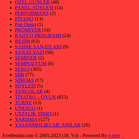
ÖZEL GÜNLER
(48)
PANEL-SÖYLEŞİ
(14)
PERFORMANS
(2)
PİYANO
(13)
Pop Opera
(1)
PRÖMİYER
(14)
RADYO PROGRAMI
(24)
RESİM
(63)
SAHNE SANATLARI
(9)
SANAT-YAZI
(56)
SEMİNER
(2)
SEMPOZYUM
(6)
SERGİ
(303)
ŞİİR
(77)
SİNEMA
(17)
SÖYLEŞİ
(5)
TANGOLAR
(4)
TİYATRO – OYUN
(823)
TURNE
(13)
UNESCO
(1)
USTALIK SINIFI
(1)
YARIŞMA
(127)
YAŞANMIŞLIKLAR: ANILAR
(26)
Evetbenim.com © 2005-2023 (18. Yıl) - Powered By
e-veri