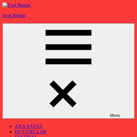
İçeriğe
geç
Evet Benim
Menü
ANA SAYFA
DUYURULAR