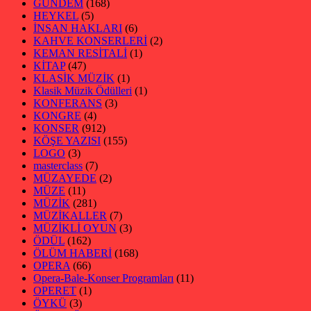
GÜNDEM
(168)
HEYKEL
(5)
İNSAN HAKLARI
(6)
KAHVE KONSERLERİ
(2)
KEMAN RESİTALİ
(1)
KİTAP
(47)
KLASİK MÜZİK
(1)
Klasik Müzik Ödülleri
(1)
KONFERANS
(3)
KONGRE
(4)
KONSER
(912)
KÖŞE YAZISI
(155)
LOGO
(3)
masterclass
(7)
MÜZAYEDE
(2)
MÜZE
(11)
MÜZİK
(281)
MÜZİKALLER
(7)
MÜZİKLİ OYUN
(3)
ÖDÜL
(162)
ÖLÜM HABERİ
(168)
OPERA
(66)
Opera-Bale-Konser Programları
(11)
OPERET
(1)
ÖYKÜ
(3)