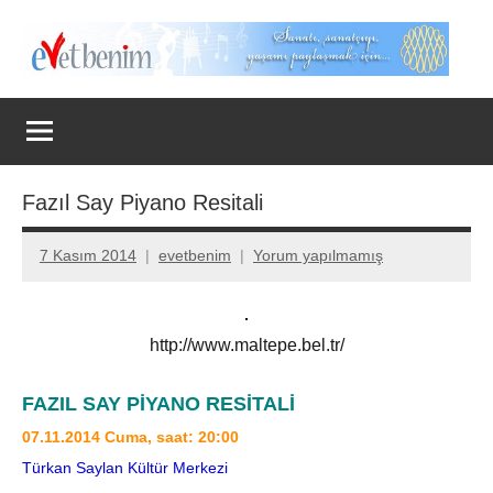
İçeriğe
geç
Evet
Benim
Fazıl Say Piyano Resitali
7 Kasım 2014
evetbenim
Yorum yapılmamış
http://www.maltepe.bel.tr/
FAZIL SAY PİYANO RESİTALİ
07.11.2014 Cuma, saat: 20:00
Türkan Saylan Kültür Merkezi