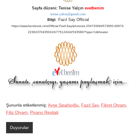
Sayfa düzeni: Tenise Yalçın
evetbenim
tenise.yalcin@gmail.com
Fazıl Say Official
Bilgi:
https://www.facebook.com/Official.Fazil.Say/photos/a.254720694573950.60674.
223623704350316/775124342533580/?type=1&theater
Şununla etiketlenmiş:
Ayşe Sipahioğlu
,
Fazıl Say
,
Fikret Otyam
,
Filiz Otyam
,
Piyano Resitali
Duyurular