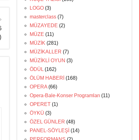
LOGO
(3)
masterclass
(7)
MÜZAYEDE
(2)
6
MÜZE
(11)
)
MÜZİK
(281)
MÜZİKALLER
(7)
MÜZİKLİ OYUN
(3)
ÖDÜL
(162)
ÖLÜM HABERİ
(168)
OPERA
(66)
Opera-Bale-Konser Programları
(11)
OPERET
(1)
ÖYKÜ
(3)
ÖZEL GÜNLER
(48)
PANEL-SÖYLEŞİ
(14)
PERFORMANS
(2)