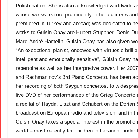
Polish nation. She is also acknowledged worldwide as
whose works feature prominently in her concerts an
premiered in Turkey and abroad) was dedicated to 
works to Gülsin Onay are Hubert Stuppner, Denis Duf
Marc-André Hamelin. Gülsin Onay has also given wor
“An exceptional pianist, endowed with virtuosic brill
intelligent and emotionally sensitive”, Gülsin Onay ha
repertoire as well as her interpretive power. Her 200
and Rachmaninov’s 3rd Piano Concerto, has been accl
her recording of both Saygun concertos, to widesprea
live DVD of her performances of the Grieg Concerto 
a recital of Haydn, Liszt and Schubert on the Doria
broadcast on European radio and television, and in t
Gülsin Onay takes a special interest in the promotion
world – most recently for children in Lebanon, unde