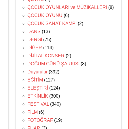
ÇOCUK OYUNLARI ve MÜZİKALLERİ
(8)
ÇOCUK OYUNU
(6)
ÇOCUK SANAT KAMPI
(2)
DANS
(13)
DERGİ
(75)
DİĞER
(114)
DİJİTAL KONSER
(2)
DOĞUM GÜNÜ ŞARKISI
(8)
Duyurular
(392)
EĞİTİM
(127)
ELEŞTİRİ
(124)
ETKİNLİK
(300)
FESTİVAL
(340)
FİLM
(6)
FOTOĞRAF
(19)
FUAR
(3)