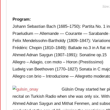
Süre:
Program:
Johann Sebastian Bach (1685–1750): Partita No. 1 i
Praeludium — Allemande — Courante — Sarabande 
Felix Mendelssohn-Bartholdy (1809–1847): Variation
Frédéric Chopin (1810–1849): Ballade no.3 in A flat 
Ahmed Adnan Saygun (1907–1991): Sonatine op.15
Allegro – Adagio, con moto – Horon (Prestissimo)
Ludwig van Beethoven (1770–1827) Sonata in C major
Allegro con brio – Introduzione — Allegretto moderat
Gülsin Onay started her p
recital on Turkish Radio when she was only six. With 
Ahmed Adnan Saygun and Mithat Fenmen, and subsequ