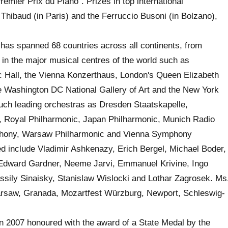
remier Prix du Piano”. Prizes in top international
Thibaud (in Paris) and the Ferruccio Busoni (in Bolzano),
 has spanned 68 countries across all continents, from
in the major musical centres of the world such as
 Hall, the Vienna Konzerthaus, London's Queen Elizabeth
he Washington DC National Gallery of Art and the New York
such leading orchestras as Dresden Staatskapelle,
, Royal Philharmonic, Japan Philharmonic, Munich Radio
phony, Warsaw Philharmonic and Vienna Symphony
d include Vladimir Ashkenazy, Erich Bergel, Michael Boder,
 Edward Gardner, Neeme Jarvi, Emmanuel Krivine, Ingo
sily Sinaisky, Stanislaw Wislocki and Lothar Zagrosek. Ms
arsaw, Granada, Mozartfest Würzburg, Newport, Schleswig-
in 2007 honoured with the award of a State Medal by the