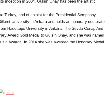
ts inception in 2004, Gülsin Onay has been the artistic
tive Turkey, and of soloist for the Presidential Symphony
Bilkent University in Ankara and holds an honorary doctorate
 from Hacettepe University in Ankara. The Sevda-Cenap And
orary Award Gold Medal to Gülsin Onay, and she was named
al Music Awards. In 2014 she was awarded the Honorary Medal