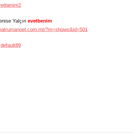
enise Yalçın
evetbenim
teatrumanoel.com.mt/?m=shows&id=501