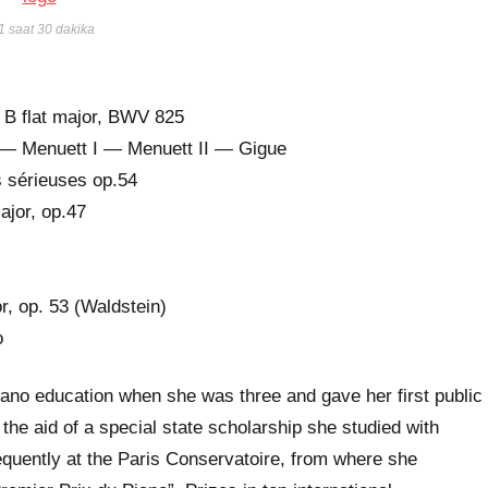
1 saat 30 dakika
n B flat major, BWV 825
— Menuett I — Menuett II — Gigue
s sérieuses op.54
major, op.47
, op. 53 (Waldstein)
o
iano education when she was three and gave her first public
the aid of a special state scholarship she studied with
ently at the Paris Conservatoire, from where she