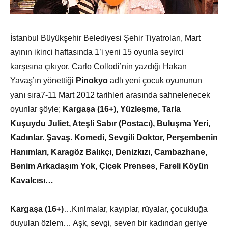
İstanbul Büyükşehir Belediyesi Şehir Tiyatroları, Mart
ayının ikinci haftasında 1’i yeni 15 oyunla seyirci
karşısına çıkıyor. Carlo Collodi’nin yazdığı Hakan
Yavaş’ın yönettiği
Pinokyo
adlı yeni çocuk oyununun
yanı sıra7-11 Mart 2012 tarihleri arasında sahnelenecek
oyunlar şöyle;
Kargaşa (16+), Yüzleşme, Tarla
Kuşuydu Juliet, Ateşli Sabır (Postacı), Buluşma Yeri,
Kadınlar. Şavaş. Komedi, Sevgili Doktor,
Perşembenin
Hanımları, Karagöz Balıkçı, Denizkızı, Cambazhane,
Benim Arkadaşım Yok,
Çiçek Prenses,
Fareli Köyün
Kavalcısı…
Kargaşa (16+)
…Kırılmalar, kayıplar, rüyalar, çocukluğa
duyulan özlem… Aşk, sevgi, seven bir kadından geriye