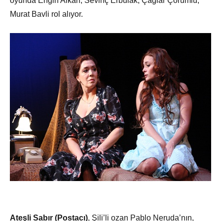
oyunda Engin Alkan, Sevinç Erbulak, Çağlar Çorumlu,
Murat Bavli rol alıyor.
Ateşli Sabır (Postacı)
, Şili’li ozan Pablo Neruda’nın,