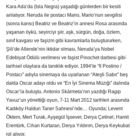
Kara Ada’da (Isla Negra) yaşadığı günlerden bir kesiti
anlatıyor. Neruda ile postacı Mario, Mario’nun sevgilisi
(sonra karısı) Beatriz ve Beatriz’in annesi Rosa arasında
yaşanan öykü, seyirciyi şiir, aşk, sürgün, doğa, özlem,
sınıf kavgası ve faşizm gibi kavramlarla buluştururken,
Şili’de Allende’nin iktidar olması, Neruda’ya Nobel
Edebiyat Ödülü verilmesi ve faşist Pinochet darbesi gibi
tarihsel olaylara da tanıklık ediyor. 1994’te “Il Postino /
Postacı” adıyla sinemaya da uyarlanan “Ateşli Sabır” beş
dalda Oscar adayı oldu ve “En İyi Sinema Müziği” dalında
Oscar’la buluştu. Antonio Skármeta’nın yazdığı Ragıp
Yavuz’un yönettiği oyun, 7-11 Mart 2012 tarihleri arasında
Kadıköy Haldun Taner Sahnesi’nde… Oyunda; Levent
Öktem, Mert Turak, Ayşegül İşsever, Derya Çetinel, Hamit
Erentürk, Cihan Kurtaran, Derya Yıldırım, Derya Keykubat
rol alıyor.