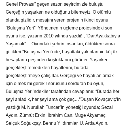
Genel Provası” geçen sezon seyircimizle buluştu.
Gerçeğin yaşarken ne olduğunu bilemeyiz. O ölümlü
olanda gizlidir, mesajını veren projenin ikinci oyunu
“Buluşma Yeri”. Yönetmenin üçleme projesindeki son
oyunu ise, yazarın 2010 yılında yazdığı, “Dar Ayakkabıyla
Yaşamak”… Oyundaki şehrin insanları, öldükten sonra
gittikleri “Buluşma Yeri”nde, hayattaki yakınlarının küçük
hesapların peşinden koştuklarını görürler. Yaşarken
gerçekleştiremedikleri hayallerini, burada
gerçekleştirmeye çalışırlar. Gerçeği ve hayatı anlamak
için ölmek mi gerekir sorusunu sorduran bu oyun,
Buluşma Yeri’ndekiler tarafından cevaplanır: “Burada her
şeyi anladık, her şeyi ama çok geç…”Duşan Kovaçeviç’in
yazdığı M. Nurullah Tuncer’in yönettiği oyunda; Sezai
Aydın, Zümrüt Erkin, İbrahim Can, Müge Akyamaç,
Selçuk Soğukçay, Bennu Yıldırımlar, U. Arda Aydın,