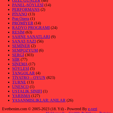
ÖZEL GÜNLER
(48)
PANEL-SÖYLEŞİ
(14)
PERFORMANS
(2)
PİYANO
(13)
Pop Opera
(1)
PRÖMİYER
(14)
RADYO PROGRAMI
(24)
RESİM
(63)
SAHNE SANATLARI
(9)
SANAT-YAZI
(56)
SEMİNER
(2)
SEMPOZYUM
(6)
SERGİ
(303)
ŞİİR
(77)
SİNEMA
(17)
SÖYLEŞİ
(5)
TANGOLAR
(4)
TİYATRO – OYUN
(823)
TURNE
(13)
UNESCO
(1)
USTALIK SINIFI
(1)
YARIŞMA
(127)
YAŞANMIŞLIKLAR: ANILAR
(26)
Evetbenim.com © 2005-2023 (18. Yıl) - Powered By
e-veri