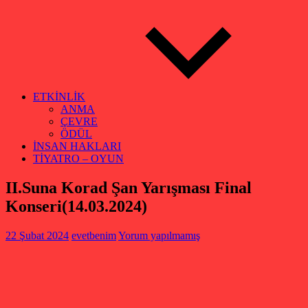
ETKİNLİK
ANMA
ÇEVRE
ÖDÜL
İNSAN HAKLARI
TİYATRO – OYUN
II.Suna Korad Şan Yarışması Final
Konseri(14.03.2024)
22 Şubat 2024
evetbenim
Yorum yapılmamış