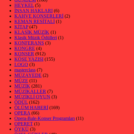
HEYKEL
(5)
İNSAN HAKLARI
(6)
KAHVE KONSERLERİ
(2)
KEMAN RESİTALİ
(1)
KİTAP
(47)
KLASİK MÜZİK
(1)
Klasik Müzik Ödülleri
(1)
KONFERANS
(3)
KONGRE
(4)
KONSER
(912)
KÖŞE YAZISI
(155)
LOGO
(3)
masterclass
(7)
MÜZAYEDE
(2)
MÜZE
(11)
MÜZİK
(281)
MÜZİKALLER
(7)
MÜZİKLİ OYUN
(3)
ÖDÜL
(162)
ÖLÜM HABERİ
(169)
OPERA
(66)
Opera-Bale-Konser Programları
(11)
OPERET
(1)
ÖYKÜ
(3)