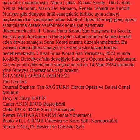
hayranlık uyandırmıştır. Maria Callas, Renata Scotto, Tito Gobbi,
Yehudi Menuhin, Mario Del Monaco, Renata Tebaldi ve Rudolf
Nuriyev gibi dünyaca ünlü sanatçılarla birlikte aynı sahneyi
paylaşmış olan sanatçımız adına İstanbul Opera Derneği genç opera
sanatçılarına destek verebilmek adına şan yarışması
düzenlemektedir. II. Ulusal Suna Korad Şan Yarışması La Sacala,
Bolşoy gibi dünyanın en önde gelen sahnelerinde ülkemizi temsil
eden devlet sanatçısı Suna Korad anısına düzenlenmektedir. Bu
yarışma opera dünyasına genç ve yeni sesler kazandırmayı
hedeflemektedir. Ulusal Suna Korad Şan Yarışması, 2022 yılında
Kadıköy Belediyesi’nin desteğiyle Süreyya Operası’nda başlamıştır.
Geçen yıl ilki düzenlenen yarışma bu yıl da 14 Mart 2024 tarihinde
yine Süreyya Operası’nda yapılacaktır.
İSTANBUL OPERA DERNEĞİ
Jüri Üyeleri:
Onursal Başkan: Tan SAĞTÜRK Devlet Opera ve Balesi Genel
Müdürü
Doç.Dr.Tülay HATIP
Caner AKIN İDOB Başrejisörü
Otilia İPEK İDOB Sanat Danışmanı
Remzi BUHARALI AKM Sanat Yönetmeni
Paolo VILLA İDOB Orkestra ve Koro Şefi; Korrepetitörü
Serdar YALÇIN Besteci ve Orkestra Şefi