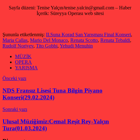
Sayfa düzeni: Tenise Yalçın/tenise.yalcin@gmail.com – Haber
İçerik: Süreyya Operası web sitesi
Şununla etiketlenmiş:
II.Suna Korad Şan Yarışması Final Konseri
,
Maria Callas
,
Mario Del Monaco
,
Renata Scotto
,
Renata Tebaldi
,
Rudolf Noriyev
,
Tito Gobbi
,
Yehudi Menuhin
MÜZİK
OPERA
YARIŞMA
Yazı
Önceki yazı
gezinmesi
NDS Fransız Lisesi Tuna Bilgin Piyano
Konseri(29.02.2024)
Sonraki yazı
Ulusal Müziğimiz:Cemal Reşit Rey-Yalçın
Tura(01.03.2024)