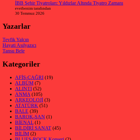
İBB Şehir Tiyatroları: Yıldızlar Altında Tiyatro Zamanı
evetbenim tarafından
30 Temmuz 2026
Yazarlar
Tevfik Yalçın
Hayati Asılyazıcı
Tansu Bele
Kategoriler
AFİŞ-ÇAĞRI
(19)
ALBÜM
(7)
ALINTI
(52)
ANMA
(105)
ARKEOLOJİ
(3)
ATATÜRK
(51)
BALE
(39)
BAROK-ŞAN
(1)
BİENAL
(1)
BİLDİRİ SANAT
(45)
BİLİM
(2)
BLUES-ROCK Konseri
(2)