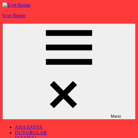
İçeriğe
geç
Evet Benim
Menü
ANA SAYFA
DUYURULAR