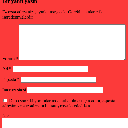
Bir yanıt yazın
E-posta adresiniz yayınlanmayacak.
Gerekli alanlar
*
ile
işaretlenmişlerdir
Yorum
*
Ad
*
E-posta
*
İnternet sitesi
Daha sonraki yorumlarımda kullanılması için adım, e-posta
adresim ve site adresim bu tarayıcıya kaydedilsin.
5
×