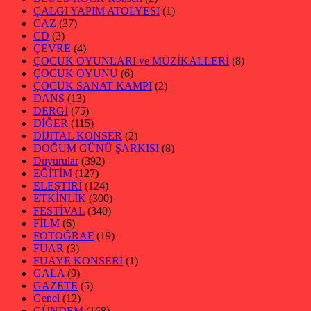
ÇALGI YAPIM ATÖLYESİ
(1)
CAZ
(37)
CD
(3)
ÇEVRE
(4)
ÇOCUK OYUNLARI ve MÜZİKALLERİ
(8)
ÇOCUK OYUNU
(6)
ÇOCUK SANAT KAMPI
(2)
DANS
(13)
DERGİ
(75)
DİĞER
(115)
DİJİTAL KONSER
(2)
DOĞUM GÜNÜ ŞARKISI
(8)
Duyurular
(392)
EĞİTİM
(127)
ELEŞTİRİ
(124)
ETKİNLİK
(300)
FESTİVAL
(340)
FİLM
(6)
FOTOĞRAF
(19)
FUAR
(3)
FUAYE KONSERİ
(1)
GALA
(9)
GAZETE
(5)
Genel
(12)
GÜNDEM
(168)