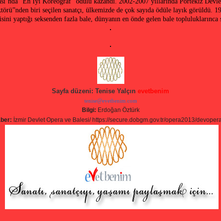
sı’nda “En İyi Koreograf” ödülü kazandı. 2002-2007 yıllarında Portekiz Devle
törü”nden biri seçilen sanatçı, ülkemizde de çok sayıda ödüle layık görüldü. 1
ini yaptığı seksenden fazla bale, dünyanın en önde gelen bale topluluklarınc
Sayfa düzeni: Tenise Yalçın
evetbenim
tenise@evetbenim.com
Bilgi:
Erdoğan Öztürk
aber:
İzmir Devlet Opera ve Balesi/ https://secure.dobgm.gov.tr/opera2013/devoper