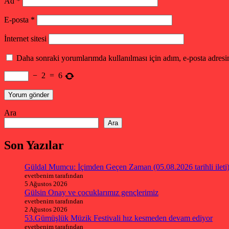
Ad
*
E-posta
*
İnternet sitesi
Daha sonraki yorumlarımda kullanılması için adım, e-posta adresim
−
2
=
6
Ara
Ara
Son Yazılar
Güldal Mumcu: İçimden Geçen Zaman (05.08.2026 tarihli ileti
evetbenim tarafından
5 Ağustos 2026
Gülsin Onay ve çocuklarımız gençlerimiz
evetbenim tarafından
2 Ağustos 2026
53.Gümüşlük Müzik Festivali hız kesmeden devam ediyor
evetbenim tarafından