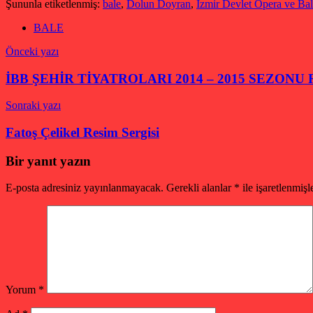
Şununla etiketlenmiş:
bale
,
Dolun Doyran
,
İzmir Devlet Opera ve Bal
BALE
Yazı
Önceki yazı
gezinmesi
İBB ŞEHİR TİYATROLARI 2014 – 2015 SEZONU
Sonraki yazı
Fatoş Çelikel Resim Sergisi
Bir yanıt yazın
E-posta adresiniz yayınlanmayacak.
Gerekli alanlar
*
ile işaretlenmişl
Yorum
*