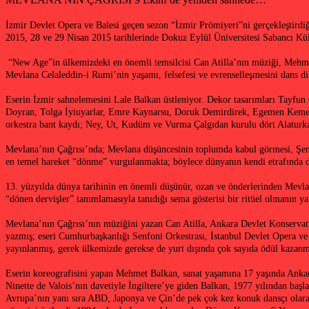
İzmir Devlet Opera ve Balesi geçen sezon “İzmir Prömiyeri”ni gerçekleştirdi
2015, 28 ve 29 Nisan 2015 tarihlerinde Dokuz Eylül Üniversitesi Sabancı Kül
“New Age”in ülkemizdeki en önemli temsilcisi Can Atilla’nın müziği, Mehmet
Mevlana Celaleddin-i Rumi’nin yaşamı, felsefesi ve evrenselleşmesini dans di
Eserin İzmir sahnelemesini Lale Balkan üstleniyor. Dekor tasarımları Tayfun Ç
Doyran, Tolga İyiuyarlar, Emre Kaynarsu, Doruk Demirdirek, Egemen Kement,
orkestra bant kaydı; Ney, Ut, Kudüm ve Vurma Çalgıdan kurulu dört Alatur
Mevlana’nın Çağrısı’nda; Mevlana düşüncesinin toplumda kabul görmesi, Şems-
en temel hareket “dönme” vurgulanmakta; böylece dünyanın kendi etrafında dö
13. yüzyılda dünya tarihinin en önemli düşünür, ozan ve önderlerinden Mevla
“dönen dervişler” tanımlamasıyla tanıdığı sema gösterisi bir ritüel olmanın ya
Mevlana’nın Çağrısı’nın müziğini yazan Can Atilla, Ankara Devlet Konservatu
yazmış; eseri Cumhurbaşkanlığı Senfoni Orkestrası, İstanbul Devlet Opera ve
yayınlanmış, gerek ülkemizde gerekse de yurt dışında çok sayıda ödül kazanmı
Eserin koreografisini yapan Mehmet Balkan, sanat yaşamına 17 yaşında Ankara
Ninette de Valois’nın davetiyle İngiltere’ye giden Balkan, 1977 yılından ba
Avrupa’nın yanı sıra ABD, Japonya ve Çin’de pek çok kez konuk dansçı olarak