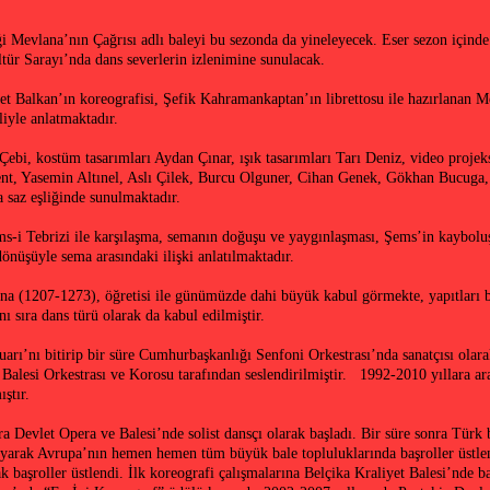
ği Mevlana’nın Çağrısı adlı baleyi bu sezonda da yineleyecek. Eser sezon için
tür Sarayı’nda dans severlerin izlenimine sunulacak.
 Balkan’ın koreografisi, Şefik Kahramankaptan’ın librettosu ile hazırlanan M
liyle anlatmaktadır.
ebi, kostüm tasarımları Aydan Çınar, ışık tasarımları Tarı Deniz, video projek
 Yasemin Altınel, Aslı Çilek, Burcu Olguner, Cihan Genek, Gökhan Bucuga, B
ka saz eşliğinde sunulmaktadır.
i Tebrizi ile karşılaşma, semanın doğuşu ve yaygınlaşması, Şems’in kayboluşu
nüşüyle sema arasındaki ilişki anlatılmaktadır.
na (1207-1273), öğretisi ile günümüzde dahi büyük kabul görmekte, yapıtları ba
nı sıra dans türü olarak da kabul edilmiştir.
arı’nı bitirip bir süre Cumhurbaşkanlığı Senfoni Orkestrası’nda sanatçısı ola
 Balesi Orkestrası ve Korosu tarafından seslendirilmiştir. 1992-2010 yıllara 
ştır.
 Devlet Opera ve Balesi’nde solist dansçı olarak başladı. Bir süre sonra Türk
şlayarak Avrupa’nın hemen hemen tüm büyük bale topluluklarında başroller üstle
 başroller üstlendi. İlk koreografi çalışmalarına Belçika Kraliyet Balesi’nde