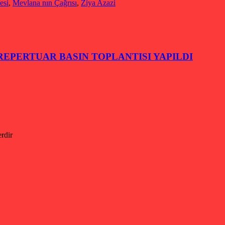
esi
,
Mevlana nın Çağrısı
,
Ziya Azazi
 REPERTUAR BASIN TOPLANTISI YAPILDI
erdir