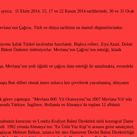
de ayrıca; 11 Ekim 2014, 15, 17 ve 22 Kasım 2014 tarihlerinde, 30 ve 31 Ocak
evlana’nın Çağrısı, Türk ve dünya tarihinin en önemli düşünürlerinden
siyonu Şafak Türkel tarafından hazırlandı. Başlıca rolleri; Ziya Azazi, Dolun
ülent Özdemir üstleniyorlar. Mevlana’nın Çağrısı’nın müziği, klasik
, Mevlana’nın yedi öğüdü ve çağrısı dans estetiği ile sunulmakta; evrendeki
şta Batı dilleri olmak üzere onlarca kez çevrilerek yayınlanmış, dünyanın
rak görev yapmıştır. “Mevlana 800. Yıl Oratoryosu”nu 2007 Mevlana Yılı’nda
arasında Türkiye, İngiltere, Hollanda ve Almanya’da toplam 12 albümü
 balesinin kurucusu ve Londra Kraliyet Balesi Direktörü ünlü koreograf Dame
ndi. 1982 yılında Almanya’nın “En Ünlü Yüz Kişi”si arasına giren sanatçımız,
 başlayan Mehmet Balkan, uzunca bir süre Hannover Devlet Balesi Direktörlüğü