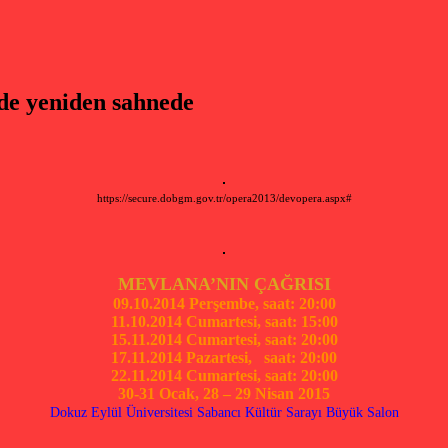
 yeniden sahnede
https://secure.dobgm.gov.tr/opera2013/devopera.aspx#
MEVLANA’NIN ÇAĞRISI
09.10.2014 Perşembe, saat: 20:00
11.10.2014 Cumartesi, saat: 15:00
15.11.2014 Cumartesi, saat: 20:00
17.11.2014 Pazartesi, saat: 20:00
22.11.2014 Cumartesi, saat: 20:00
30-31 Ocak, 28 – 29 Nisan 2015
Dokuz Eylül Üniversitesi Sabancı Kültür Sarayı Büyük Salon