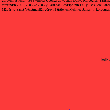
görevini üstlendi. 1994 yılında Japonya’da yapılan Dünya Koreografi Yarışma
tarafından 2001, 2003 ve 2006 yıllarından “Avrupa’nın En İyi Beş Bale Direk
Müdür ve Sanat Yönetmenliği görevini üstlenen Mehmet Balkan’ın koreografis
İleti H