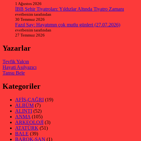
1 Ağustos 2026
İBB Şehir Tiyatroları: Yıldızlar Altında Tiyatro Zamanı
evetbenim tarafından
30 Temmuz 2026
Fazıl Say: Hayatımın çok mutlu günleri (27.07.2026)
evetbenim tarafından
27 Temmuz 2026
Yazarlar
Tevfik Yalçın
Hayati Asılyazıcı
Tansu Bele
Kategoriler
AFİŞ-ÇAĞRI
(19)
ALBÜM
(7)
ALINTI
(52)
ANMA
(105)
ARKEOLOJİ
(3)
ATATÜRK
(51)
BALE
(39)
BAROK-ŞAN
(1)