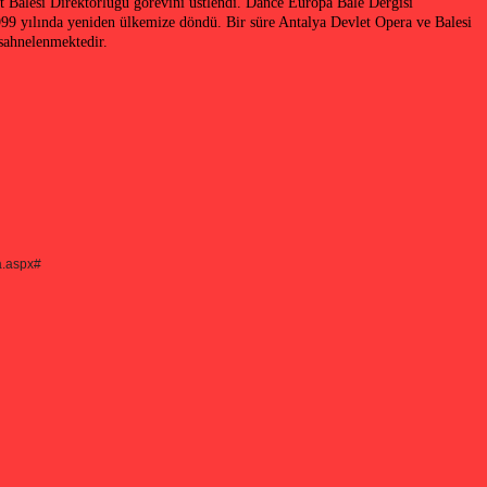
t Balesi Direktörlüğü görevini üstlendi. Dance Europa Bale Dergisi
999 yılında yeniden ülkemize döndü. Bir süre Antalya Devlet Opera ve Balesi
a sahnelenmektedir.
a.aspx#