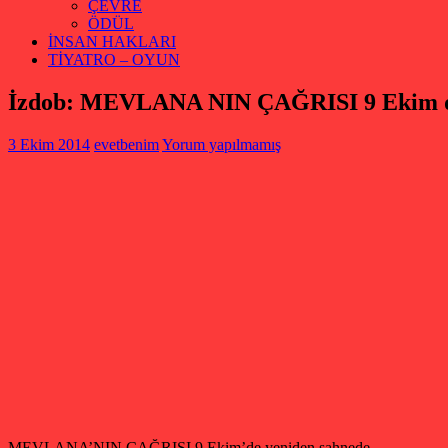
ÇEVRE
ÖDÜL
İNSAN HAKLARI
TİYATRO – OYUN
İzdob: MEVLANA NIN ÇAĞRISI 9 Ekim de
3 Ekim 2014
evetbenim
Yorum yapılmamış
MEVLANA’NIN ÇAĞRISI 9 Ekim’de yeniden sahnede…