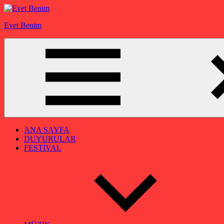
İçeriğe
geç
Evet Benim
ANA SAYFA
DUYURULAR
FESTİVAL