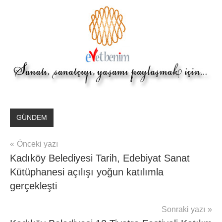
GÜNDEM
Yazı
Önceki yazı
Kadıköy Belediyesi Tarih, Edebiyat Sanat
gezinmesi
Kütüphanesi açılışı yoğun katılımla
gerçekleşti
Sonraki yazı