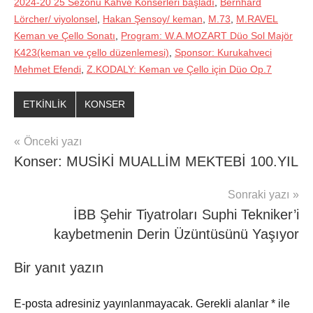
2024-20 25 Sezonu Kahve Konserleri başladı
,
Bernhard
Lörcher/ viyolonsel
,
Hakan Şensoy/ keman
,
M.73
,
M.RAVEL
Keman ve Çello Sonatı
,
Program: W.A.MOZART Düo Sol Majör
K423(keman ve çello düzenlemesi)
,
Sponsor: Kurukahveci
Mehmet Efendi
,
Z.KODALY: Keman ve Çello için Düo Op.7
ETKİNLİK
KONSER
Yazı
Önceki yazı
Konser: MUSİKİ MUALLİM MEKTEBİ 100.YIL
gezinmesi
Sonraki yazı
İBB Şehir Tiyatroları Suphi Tekniker’i
kaybetmenin Derin Üzüntüsünü Yaşıyor
Bir yanıt yazın
E-posta adresiniz yayınlanmayacak.
Gerekli alanlar
*
ile