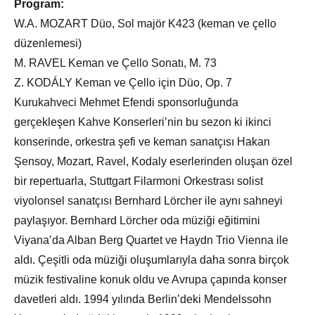
Program:
W.A. MOZART Düo, Sol majör K423 (keman ve çello
düzenlemesi)
M. RAVEL Keman ve Çello Sonatı, M. 73
Z. KODÁLY Keman ve Çello için Düo, Op. 7
Kurukahveci Mehmet Efendi sponsorluğunda
gerçekleşen Kahve Konserleri’nin bu sezon ki ikinci
konserinde, orkestra şefi ve keman sanatçısı Hakan
Şensoy, Mozart, Ravel, Kodaly eserlerinden oluşan özel
bir repertuarla, Stuttgart Filarmoni Orkestrası solist
viyolonsel sanatçısı Bernhard Lörcher ile aynı sahneyi
paylaşıyor. Bernhard Lörcher oda müziği eğitimini
Viyana’da Alban Berg Quartet ve Haydn Trio Vienna ile
aldı. Çeşitli oda müziği oluşumlarıyla daha sonra birçok
müzik festivaline konuk oldu ve Avrupa çapında konser
davetleri aldı. 1994 yılında Berlin’deki Mendelssohn