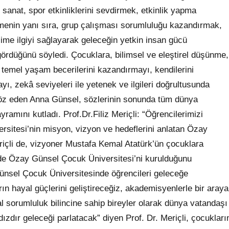
sanat, spor etkinliklerini sevdirmek, etkinlik yapma
ştirmenin yanı sıra, grup çalışması sorumluluğu kazandırmak,
ilime ilgiyi sağlayarak geleceğin yetkin insan gücü
rdüğünü söyledi. Çocuklara, bilimsel ve eleştirel düşünme,
temel yaşam becerilerini kazandırmayı, kendilerini
ayı, zekâ seviyeleri ile yetenek ve ilgileri doğrultusunda
söz eden Anna Günsel, sözlerinin sonunda tüm dünya
mını kutladı. Prof.Dr.Filiz Meriçli: “Öğrencilerimizi
sitesi’nin misyon, vizyon ve hedeflerini anlatan Özay
riçli de, vizyoner Mustafa Kemal Atatürk’ün çocuklara
nde Özay Günsel Çocuk Üniversitesi’ni kurulduğunu
Günsel Çocuk Üniversitesinde öğrencileri geleceğe
arın hayal güçlerini geliştireceğiz, akademisyenlerle bir araya
al sorumluluk bilincine sahip bireyler olarak dünya vatandaşı
ldızdır geleceği parlatacak” diyen Prof. Dr. Meriçli, çocukları