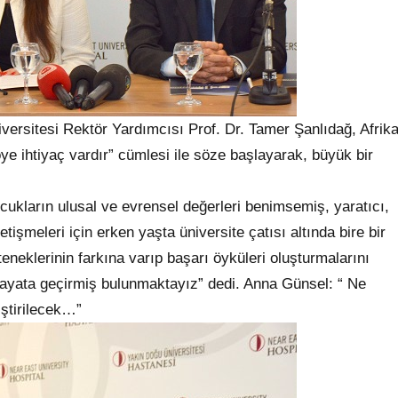
ersitesi Rektör Yardımcısı Prof. Dr. Tamer Şanlıdağ, Afrik
öye ihtiyaç vardır” cümlesi ile söze başlayarak, büyük bir
cukların ulusal ve evrensel değerleri benimsemiş, yaratıcı,
tişmeleri için erken yaşta üniversite çatısı altında bire bir
teneklerinin farkına varıp başarı öyküleri oluşturmalarını
yata geçirmiş bulunmaktayız” dedi. Anna Günsel: “ Ne
iştirilecek…”