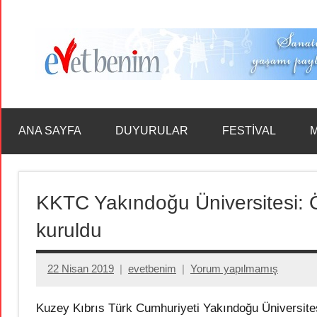
İçeriğe
geç
ANA SAYFA
DUYURULAR
FESTİVAL
M
KKTC Yakındoğu Üniversitesi: 
kuruldu
22 Nisan 2019
evetbenim
Yorum yapılmamış
Kuzey Kıbrıs Türk Cumhuriyeti Yakındoğu Üniversites