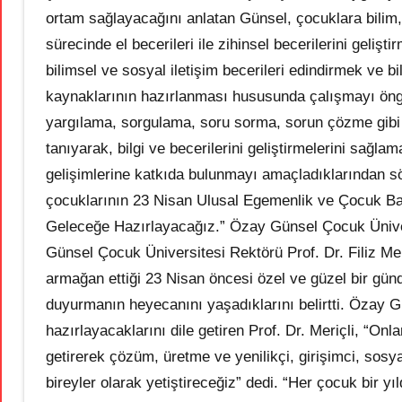
ortam sağlayacağını anlatan Günsel, çocuklara bilim, 
sürecinde el becerileri ile zihinsel becerilerini geli
bilimsel ve sosyal iletişim becerileri edindirmek ve b
kaynaklarının hazırlanması hususunda çalışmayı öngö
yargılama, sorgulama, soru sorma, sorun çözme gibi 
tanıyarak, bilgi ve becerilerini geliştirmelerini sağlam
gelişimlerine katkıda bulunmayı amaçladıklarından 
çocuklarının 23 Nisan Ulusal Egemenlik ve Çocuk Bayra
Geleceğe Hazırlayacağız.” Özay Günsel Çocuk Üniver
Günsel Çocuk Üniversitesi Rektörü Prof. Dr. Filiz Me
armağan ettiği 23 Nisan öncesi özel ve güzel bir gü
duyurmanın heyecanını yaşadıklarını belirtti. Özay 
hazırlayacaklarını dile getiren Prof. Dr. Meriçli, “Onl
getirerek çözüm, üretme ve yenilikçi, girişimci, sosy
bireyler olarak yetiştireceğiz” dedi. “Her çocuk bir yı