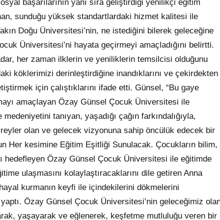
yal başarılarının yanı sıra geliştirdiği yenilikçi eğitim
an, sunduğu yüksek standartlardaki hizmet kalitesi ile
akın Doğu Üniversitesi’nin, ne istediğini bilerek geleceğine
cuk Üniversitesi’ni hayata geçirmeyi amaçladığını belirtti.
r, her zaman ilklerin ve yeniliklerin temsilcisi olduğunu
aki köklerimizi derinleştirdiğine inandıklarını ve çekirdekten
iştirmek için çalıştıklarını ifade etti. Günsel, “Bu gaye
olmayı amaçlayan Özay Günsel Çocuk Üniversitesi ile
e medeniyetini tanıyan, yaşadığı çağın farkındalığıyla,
ı bireyler olan ve gelecek vizyonuna sahip öncülük edecek bir
un Her kesimine Eğitim Eşitliği Sunulacak. Çocukların bilim,
yı hedefleyen Özay Günsel Çocuk Üniversitesi ile eğitimde
eğitime ulaşmasını kolaylaştıracaklarını dile getiren Anna
yal kurmanın keyfi ile içindekilerini dökmelerini
 yaptı. Özay Günsel Çocuk Üniversitesi’nin geleceğimiz ola
ayarak, yaşayarak ve eğlenerek, keşfetme mutluluğu veren bir