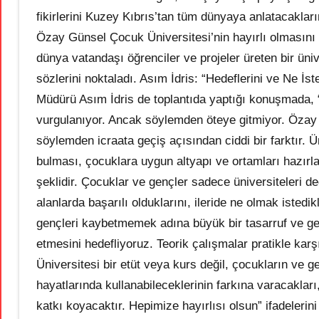
fikirlerini Kuzey Kıbrıs’tan tüm dünyaya anlatacakları
Özay Günsel Çocuk Üniversitesi’nin hayırlı olmasını t
dünya vatandaşı öğrenciler ve projeler üreten bir ün
sözlerini noktaladı. Asım İdris: “Hedeflerini ve Ne İst
Müdürü Asım İdris de toplantıda yaptığı konuşmada,
vurgulanıyor. Ancak söylemden öteye gitmiyor. Özay
söylemden icraata geçiş açısından ciddi bir farktır. 
bulması, çocuklara uygun altyapı ve ortamları hazırl
şeklidir. Çocuklar ve gençler sadece üniversiteleri değ
alanlarda başarılı olduklarını, ileride ne olmak isted
gençleri kaybetmemek adına büyük bir tasarruf ve genç
etmesini hedefliyoruz. Teorik çalışmalar pratikle k
Üniversitesi bir etüt veya kurs değil, çocukların ve genç
hayatlarında kullanabileceklerinin farkına varacakları
katkı koyacaktır. Hepimize hayırlısı olsun” ifadeler