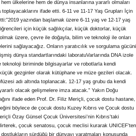
rı hem ülkelerine hem de dünya insanlarına yararlı olmaları
 toplayacaklarını ifade etti. 6-11 ve 11-17 Yaş Grupları İçin
detti:”2019 yazından başlamak üzere 6-11 yaş ve 12-17 yaş
öğrencileri için küçük sağlıkçılar, küçük doktorlar, küçük
olmak üzere, çevre ile doğayla, bilim ve teknoloji ile onları
elerini sağlayacağız. Onların yaratıcılık ve sorgulama gücün
lişmiş dünya standartlarındaki laboratuVarlarında DNA izole
teknoloji biriminde bilgisayarlar ve robotlarla kendi
e küçük gezginler olarak kütüphane ve müze gezileri olacak.
 Müzesi adı altında toplanacak. 12-17 yaş grubu da kendi
ararlı olacak gelişmelere imza atacak.” Yakın Doğu
nı ifade eden Prof. Dr. Filiz Meriçli, çocuk dostu hastane,
eğini böylece de çocuk dostu Kuzey Kıbrıs ve Çocuk dostu
Meriçli Özay Günsel Çocuk Üniversitesi’nin Kıbrıs’taki
lirterek, çocuk senatosu, çocuk meclisi kurarak UNICEF’ten
ğı dostlukların sürdüğü bir dünyayı yaratmaları konusunda