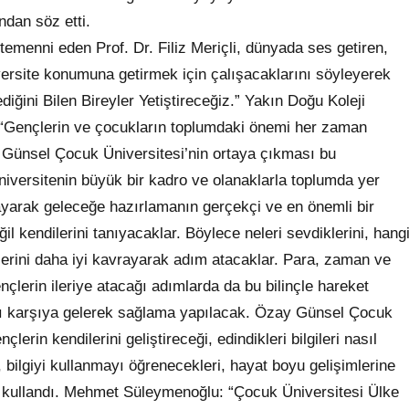
ndan söz etti.
emenni eden Prof. Dr. Filiz Meriçli, dünyada ses getiren,
iversite konumuna getirmek için çalışacaklarını söyleyerek
ediğini Bilen Bireyler Yetiştireceğiz.” Yakın Doğu Koleji
 “Gençlerin ve çocukların toplumdaki önemi her zaman
 Günsel Çocuk Üniversitesi’nin ortaya çıkması bu
Üniversitenin büyük bir kadro ve olanaklarla toplumda yer
ayarak geleceğe hazırlamanın gerçekçi ve en önemli bir
il kendilerini tanıyacaklar. Böylece neleri sevdiklerini, hang
iklerini daha iyi kavrayarak adım atacaklar. Para, zaman ve
lerin ileriye atacağı adımlarda da bu bilinçle hareket
arşı karşıya gelerek sağlama yapılacak. Özay Günsel Çocuk
lerin kendilerini geliştireceği, edindikleri bilgileri nasıl
, bilgiyi kullanmayı öğrenecekleri, hayat boyu gelişimlerine
ini kullandı. Mehmet Süleymenoğlu: “Çocuk Üniversitesi Ülke