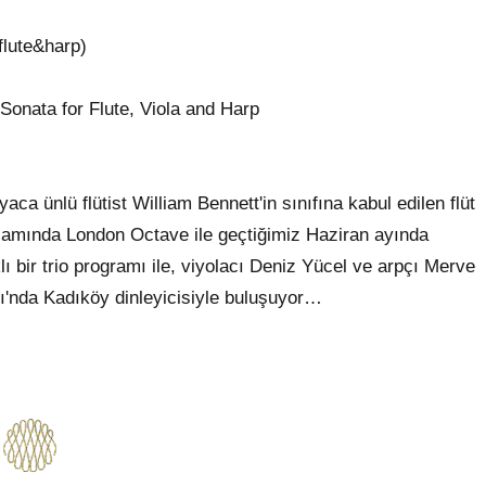
lute&harp)
ta for Flute, Viola and Harp
a ünlü flütist William Bennett'in sınıfına kabul edilen flüt
psamında London Octave ile geçtiğimiz Haziran ayında
ı bir trio programı ile, viyolacı Deniz Yücel ve arpçı Merve
sı'nda Kadıköy dinleyicisiyle buluşuyor…