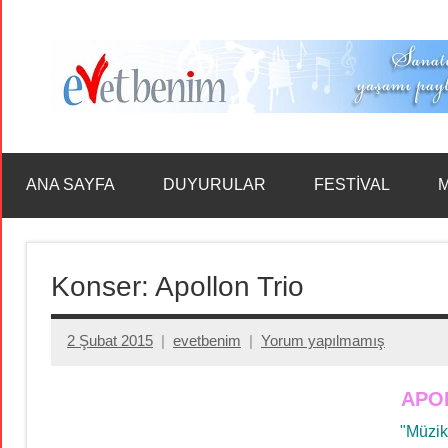
İçeriğe
geç
ANA SAYFA
DUYURULAR
FESTİVAL
M
Konser: Apollon Trio
2 Şubat 2015
evetbenim
Yorum yapılmamış
APO
"Müzik