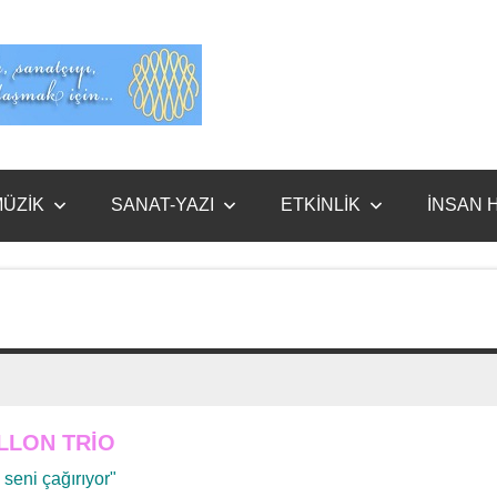
Evet
Benim
ÜZİK
SANAT-YAZI
ETKİNLİK
İNSAN 
LLON TRİO
 seni çağırıyor"