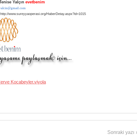
Tenise Yalçın
evetbenim
.yalcin@gmail.com
/
http://www.sureyyaoperasi.org/HaberDetay.aspx?id=1015
Merve Kocabeyler.viyola
Sonraki yazı