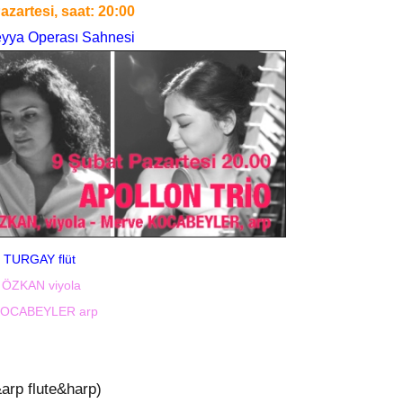
azartesi, saat: 20:00
eyya Operası Sahnesi
t TURGAY flüt
 ÖZKAN viyola
KOCABEYLER arp
p flute&harp)