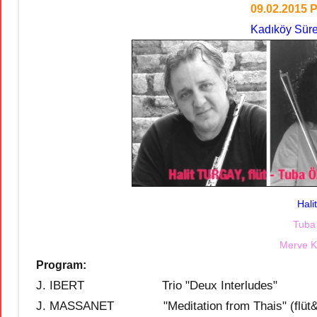
09.02.2015 P
Kadıköy Sür
Hali
Tuba
Merve 
Program:
J. IBERT Trio "Deux Interludes"
J. MASSANET "Meditation from Thais" (flüt&ar