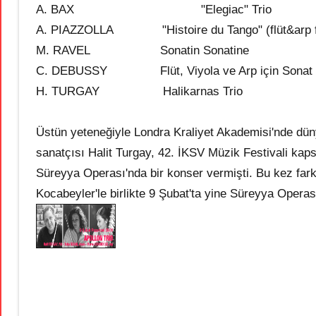
A. BAX "Elegiac" Trio
A. PIAZZOLLA "Histoire du Tango" (flüt&arp f
M. RAVEL Sonatin Sonatine
C. DEBUSSY Flüt, Viyola ve Arp için Sonat Sona
H. TURGAY Halikarnas Trio
Üstün yeteneğiyle Londra Kraliyet Akademisi'nde dünyac
sanatçısı Halit Turgay, 42. İKSV Müzik Festivali ka
Süreyya Operası'nda bir konser vermişti. Bu kez farkl
Kocabeyler'le birlikte 9 Şubat'ta yine Süreyya Opera