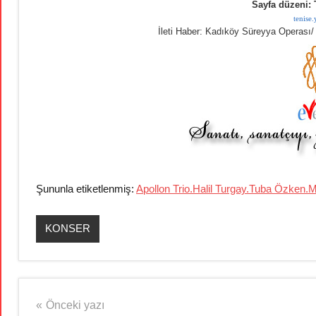
Sayfa düzeni: 
tenise
İleti Haber: Kadıköy Süreyya Operası
Şununla etiketlenmiş:
Apollon Trio.Halil Turgay.Tuba Özken.
KONSER
Yazı
Önceki yazı