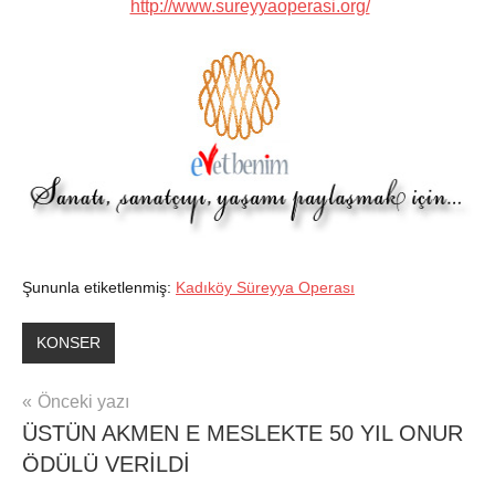
http://www.sureyyaoperasi.org/
Şununla etiketlenmiş:
Kadıköy Süreyya Operası
KONSER
Yazı
Önceki yazı
ÜSTÜN AKMEN E MESLEKTE 50 YIL ONUR
gezinmesi
ÖDÜLÜ VERİLDİ