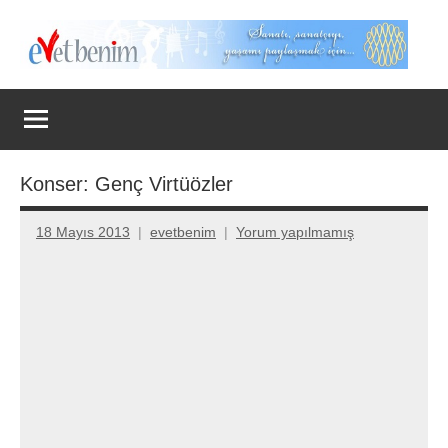
İçeriğe
geç
Evet
Benim
Konser: Genç Virtüözler
18 Mayıs 2013
evetbenim
Yorum yapılmamış