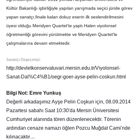
Kültür Bakanlığı işbirliğiyle yapılan yarışmada seçici jüride görev
yapan sanatçı,finale kalan dokuz eserin ilk seslendirilmesini
üyesi olduğu Meridyen Quartet'te yaptı.Halen viyolonsel
öğretmenliği görevini yürütmekte ve Meridyen Quartet'le
çalışmalarına devam etmektedir.
Sanatçı Özgeçmişi:
http://devletkonservatuvari.mersin.edu.tr/Viyolonsel-
Sanat-Dal%C4%B1/oegr-goer-ayse-pelin-coskun.html
Bilgi Not: Emre Yunkuş
Değerli arkadaşımız Ayşe Pelin Coşkun için, 08.09.2014
Pazartesi sabahı Saat 10:30'da Mersin Üniversitesi
Cumhuriyet alanında tören düzenlenecektir.
Törenin
ardından cenaze namazı öğlen Pozcu Muğdat Cami'nde
kılınacaktır…