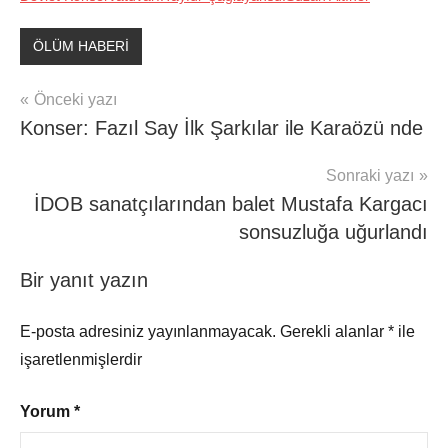
ÖLÜM HABERİ
Yazı
Önceki yazı
Konser: Fazıl Say İlk Şarkılar ile Karaözü nde
gezinmesi
Sonraki yazı
İDOB sanatçılarından balet Mustafa Kargacı
sonsuzluğa uğurlandı
Bir yanıt yazın
E-posta adresiniz yayınlanmayacak.
Gerekli alanlar
*
ile
işaretlenmişlerdir
Yorum
*