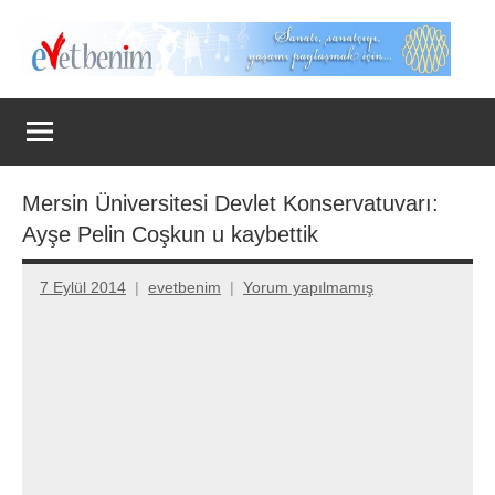
İçeriğe
geç
Evet
Benim
Mersin Üniversitesi Devlet Konservatuvarı:
Ayşe Pelin Coşkun u kaybettik
7 Eylül 2014
evetbenim
Yorum yapılmamış