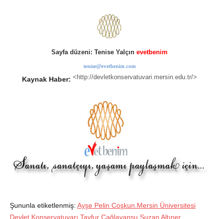
Sayfa düzeni: Tenise Yalçın
evetbenim
tenise@evetbenim.com
<http://devletkonservatuvari.mersin.edu.tr/>
Kaynak Haber:
Şununla etiketlenmiş:
Ayşe Pelin Coşkun.Mersin Üniversitesi
Devlet Konservatuvarı.Tayfur Çağlayansu.Suzan Altıner