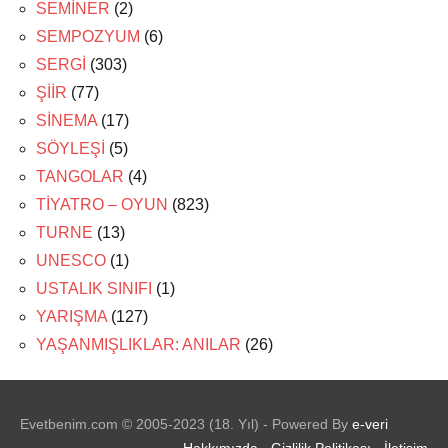
SEMİNER
(2)
SEMPOZYUM
(6)
SERGİ
(303)
ŞİİR
(77)
SİNEMA
(17)
SÖYLEŞİ
(5)
TANGOLAR
(4)
TİYATRO – OYUN
(823)
TURNE
(13)
UNESCO
(1)
USTALIK SINIFI
(1)
YARIŞMA
(127)
YAŞANMIŞLIKLAR: ANILAR
(26)
Evetbenim.com © 2005-2023 (18. Yıl) - Powered By
e-veri
Hakkımızda
-
Gizlilik Politikası
-
İletişim