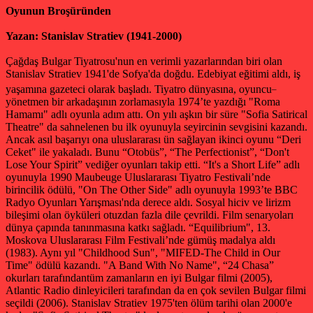
Oyunun Broşüründen
Yazan: Stanislav Stratiev (1941-2000)
Çağdaş Bulgar Tiyatrosu'nun en verimli yazarlarından biri olan
Stanislav Stratiev 1941'de Sofya'da doğdu. Edebiyat eğitimi aldı, iş
_
yaşamına gazeteci olarak başladı. Tiyatro dünyasına, oyuncu
yönetmen bir arkadaşının zorlamasıyla 1974’te yazdığı "Roma
Hamamı" adlı oyunla adım attı. On yılı aşkın bir süre "Sofia Satirical
Theatre" da sahnelenen bu ilk oyunuyla seyircinin sevgisini kazandı.
Ancak asıl başarıyı ona uluslararası ün sağlayan ikinci oyunu “Deri
Ceket" ile yakaladı. Bunu “Otobüs”, “The Perfectionist”, “Don't
Lose Your Spirit” vediğer oyunları takip etti. “It's a Short Life” adlı
oyunuyla 1990 Maubeuge Uluslararası Tiyatro Festivali’nde
birincilik ödülü, "On The Other Side" adlı oyunuyla 1993’te BBC
Radyo Oyunları Yarışması'nda derece aldı. Sosyal hiciv ve lirizm
bileşimi olan öyküleri otuzdan fazla dile çevrildi. Film senaryoları
dünya çapında tanınmasına katkı sağladı. “Equilibrium", 13.
Moskova Uluslararası Film Festivali’nde gümüş madalya aldı
(1983). Aynı yıl "Childhood Sun", "MIFED-The Child in Our
Time" ödülü kazandı. "A Band With No Name", “24 Chasa”
okurları tarafındantüm zamanların en iyi Bulgar filmi (2005),
Atlantic Radio dinleyicileri tarafından da en çok sevilen Bulgar filmi
seçildi (2006). Stanislav Stratiev 1975'ten ölüm tarihi olan 2000'e