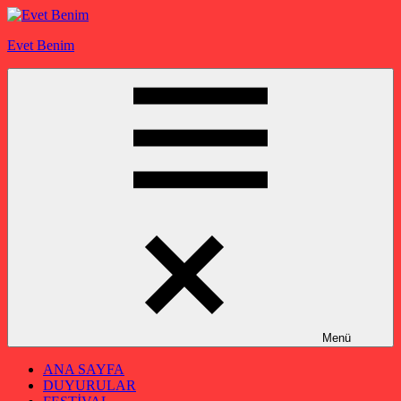
İçeriğe
geç
Evet Benim
Menü
ANA SAYFA
DUYURULAR