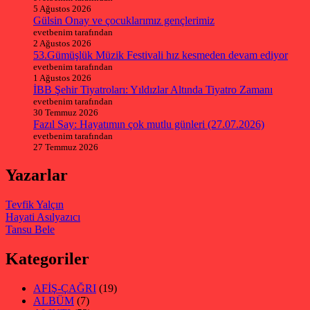
5 Ağustos 2026
Gülsin Onay ve çocuklarımız gençlerimiz
evetbenim tarafından
2 Ağustos 2026
53.Gümüşlük Müzik Festivali hız kesmeden devam ediyor
evetbenim tarafından
1 Ağustos 2026
İBB Şehir Tiyatroları: Yıldızlar Altında Tiyatro Zamanı
evetbenim tarafından
30 Temmuz 2026
Fazıl Say: Hayatımın çok mutlu günleri (27.07.2026)
evetbenim tarafından
27 Temmuz 2026
Yazarlar
Tevfik Yalçın
Hayati Asılyazıcı
Tansu Bele
Kategoriler
AFİŞ-ÇAĞRI
(19)
ALBÜM
(7)