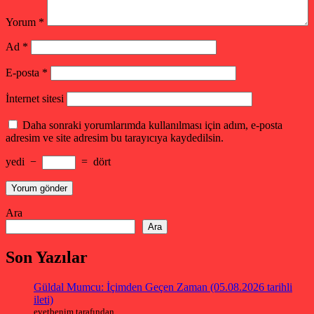
Yorum
*
Ad
*
E-posta
*
İnternet sitesi
Daha sonraki yorumlarımda kullanılması için adım, e-posta
adresim ve site adresim bu tarayıcıya kaydedilsin.
yedi
−
=
dört
Ara
Ara
Son Yazılar
Güldal Mumcu: İçimden Geçen Zaman (05.08.2026 tarihli
ileti)
evetbenim tarafından