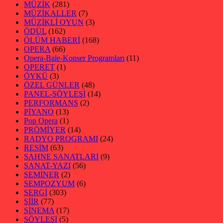
MÜZİK
(281)
MÜZİKALLER
(7)
MÜZİKLİ OYUN
(3)
ÖDÜL
(162)
ÖLÜM HABERİ
(168)
OPERA
(66)
Opera-Bale-Konser Programları
(11)
OPERET
(1)
ÖYKÜ
(3)
ÖZEL GÜNLER
(48)
PANEL-SÖYLEŞİ
(14)
PERFORMANS
(2)
PİYANO
(13)
Pop Opera
(1)
PRÖMİYER
(14)
RADYO PROGRAMI
(24)
RESİM
(63)
SAHNE SANATLARI
(9)
SANAT-YAZI
(56)
SEMİNER
(2)
SEMPOZYUM
(6)
SERGİ
(303)
ŞİİR
(77)
SİNEMA
(17)
SÖYLEŞİ
(5)