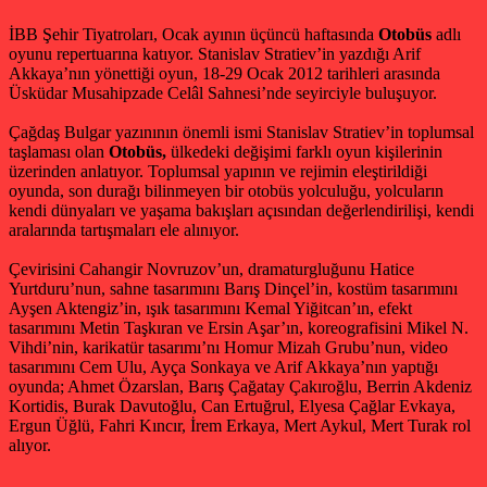
İBB Şehir Tiyatroları, Ocak ayının üçüncü haftasında
Otobüs
adlı
oyunu repertuarına katıyor. Stanislav Stratiev’in yazdığı Arif
Akkaya’nın yönettiği oyun, 18-29 Ocak 2012 tarihleri arasında
Üsküdar Musahipzade Celâl Sahnesi’nde seyirciyle buluşuyor.
Çağdaş Bulgar yazınının önemli ismi Stanislav Stratiev’in toplumsal
taşlaması olan
Otobüs,
ülkedeki değişimi farklı oyun kişilerinin
üzerinden anlatıyor. Toplumsal yapının ve rejimin eleştirildiği
oyunda, son durağı bilinmeyen bir otobüs yolculuğu, yolcuların
kendi dünyaları ve yaşama bakışları açısından değerlendirilişi, kendi
aralarında tartışmaları ele alınıyor.
Çevirisini Cahangir Novruzov’un, dramaturgluğunu Hatice
Yurtduru’nun, sahne tasarımını Barış Dinçel’in, kostüm tasarımını
Ayşen Aktengiz’in, ışık tasarımını Kemal Yiğitcan’ın, efekt
tasarımını Metin Taşkıran ve Ersin Aşar’ın, koreografisini Mikel N.
Vihdi’nin, karikatür tasarımı’nı Homur Mizah Grubu’nun, video
tasarımını Cem Ulu, Ayça Sonkaya ve Arif Akkaya’nın yaptığı
oyunda; Ahmet Özarslan, Barış Çağatay Çakıroğlu, Berrin Akdeniz
Kortidis, Burak Davutoğlu, Can Ertuğrul, Elyesa Çağlar Evkaya,
Ergun Üğlü, Fahri Kıncır, İrem Erkaya, Mert Aykul, Mert Turak rol
alıyor.