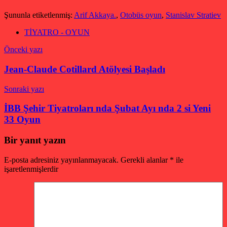
Şununla etiketlenmiş:
Arif Akkaya.
,
Otobüs oyun
,
Stanislav Stratiev
TİYATRO - OYUN
Yazı
Önceki yazı
gezinmesi
Jean-Claude Cotillard Atölyesi Başladı
Sonraki yazı
İBB Şehir Tiyatroları nda Şubat Ayı nda 2 si Yeni
33 Oyun
Bir yanıt yazın
E-posta adresiniz yayınlanmayacak.
Gerekli alanlar
*
ile
işaretlenmişlerdir