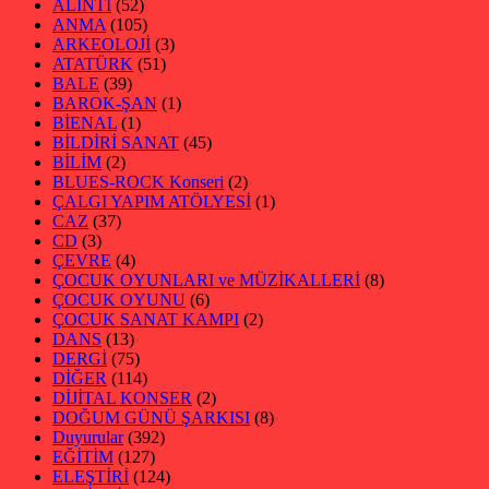
ALINTI
(52)
ANMA
(105)
ARKEOLOJİ
(3)
ATATÜRK
(51)
BALE
(39)
BAROK-ŞAN
(1)
BİENAL
(1)
BİLDİRİ SANAT
(45)
BİLİM
(2)
BLUES-ROCK Konseri
(2)
ÇALGI YAPIM ATÖLYESİ
(1)
CAZ
(37)
CD
(3)
ÇEVRE
(4)
ÇOCUK OYUNLARI ve MÜZİKALLERİ
(8)
ÇOCUK OYUNU
(6)
ÇOCUK SANAT KAMPI
(2)
DANS
(13)
DERGİ
(75)
DİĞER
(114)
DİJİTAL KONSER
(2)
DOĞUM GÜNÜ ŞARKISI
(8)
Duyurular
(392)
EĞİTİM
(127)
ELEŞTİRİ
(124)