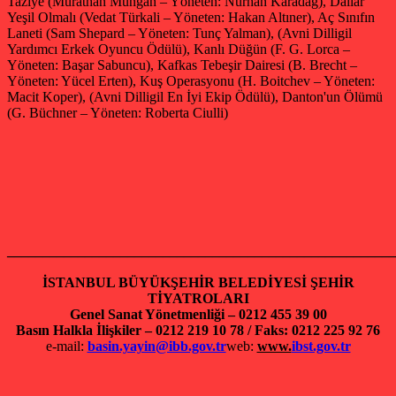
Taziye (Murathan Mungan – Yöneten: Nurhan Karadağ), Dallar
Yeşil Olmalı (Vedat Türkali – Yöneten: Hakan Altıner), Aç Sınıfın
Laneti (Sam Shepard – Yöneten: Tunç Yalman), (Avni Dilligil
Yardımcı Erkek Oyuncu Ödülü), Kanlı Düğün (F. G. Lorca –
Yöneten: Başar Sabuncu), Kafkas Tebeşir Dairesi (B. Brecht –
Yöneten: Yücel Erten), Kuş Operasyonu (H. Boitchev – Yöneten:
Macit Koper), (Avni Dilligil En İyi Ekip Ödülü), Danton'un Ölümü
(G. Büchner – Yöneten: Roberta Ciulli)
_______________________________________________________
İSTANBUL BÜYÜKŞEHİR BELEDİYESİ ŞEHİR
TİYATROLARI
Genel Sanat Yönetmenliği – 0212 455 39 00
Basın Halkla İlişkiler – 0212 219 10 78 / Faks: 0212 225 92 76
e-mail:
basin.yayin@ibb.gov.tr
web:
www.
ibst.gov.tr