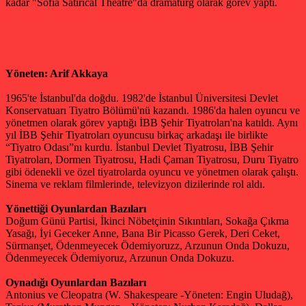
kadar "Sofia Satirical Theatre"da dramaturg olarak görev yaptı.
Yöneten: Arif Akkaya
1965'te İstanbul'da doğdu. 1982'de İstanbul Üniversitesi Devlet
Konservatuarı Tiyatro Bölümü'nü kazandı. 1986'da halen oyuncu ve
yönetmen olarak görev yaptığı İBB Şehir Tiyatroları'na katıldı. Aynı
yıl İBB Şehir Tiyatroları oyuncusu birkaç arkadaşı ile birlikte
“Tiyatro Odası”nı kurdu. İstanbul Devlet Tiyatrosu, İBB Şehir
Tiyatroları, Dormen Tiyatrosu, Hadi Çaman Tiyatrosu, Duru Tiyatro
gibi ödenekli ve özel tiyatrolarda oyuncu ve yönetmen olarak çalıştı.
Sinema ve reklam filmlerinde, televizyon dizilerinde rol aldı.
Yönettiği Oyunlardan Bazıları
Doğum Günü Partisi, İkinci Nöbetçinin Sıkıntıları, Sokağa Çıkma
Yasağı, İyi Geceker Anne, Bana Bir Picasso Gerek, Deri Ceket,
Sürmanşet, Ödenmeyecek Ödemiyoruzz, Arzunun Onda Dokuzu,
Ödenmeyecek Ödemiyoruz, Arzunun Onda Dokuzu.
Oynadığı Oyunlardan Bazıları
Antonius ve Cleopatra (W. Shakespeare -Yöneten: Engin Uludağ),