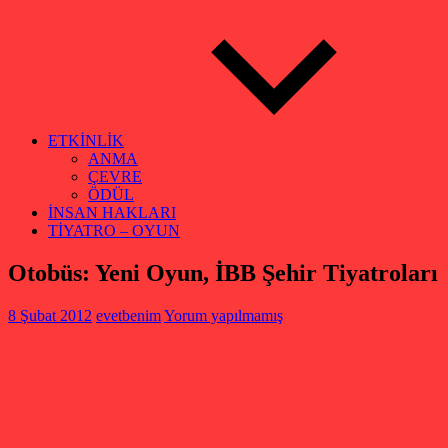
ETKİNLİK
ANMA
ÇEVRE
ÖDÜL
İNSAN HAKLARI
TİYATRO – OYUN
Otobüs: Yeni Oyun, İBB Şehir Tiyatroları
8 Şubat 2012
evetbenim
Yorum yapılmamış