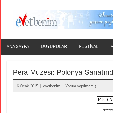
İçeriğe
geç
ANA SAYFA
DUYURULAR
FESTİVAL
M
Pera Müzesi: Polonya Sanatınd
6 Ocak 2015
evetbenim
Yorum yapılmamış
http://w