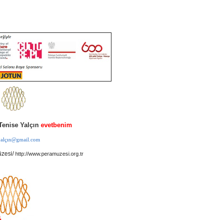
Tenise Yalçın
evetbenim
.yalçın@gmail.com
zesi/
http://www.peramuzesi.org.tr