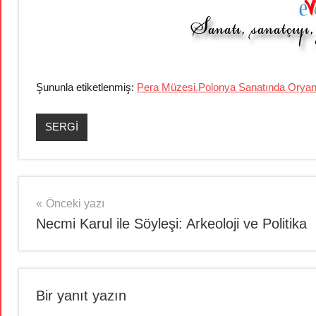
Şununla etiketlenmiş:
Pera Müzesi.Polonya Sanatında Oryan
SERGİ
Yazı
Önceki yazı
Necmi Karul ile Söyleşi: Arkeoloji ve Politika
gezinmesi
Bir yanıt yazın