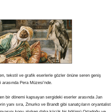
en, tekstil ve grafik eserlerle gözler önüne seren geniş
i arasında Pera Müzesi’nde.
den bir dönemi kapsayan sergideki eserler arasında Jan
in yanı sıra, Żmurko ve Brandt gibi sanatçıların oryantalist
ünyasını konu alırken daha küçük bir bölümü Ortadoğu ve