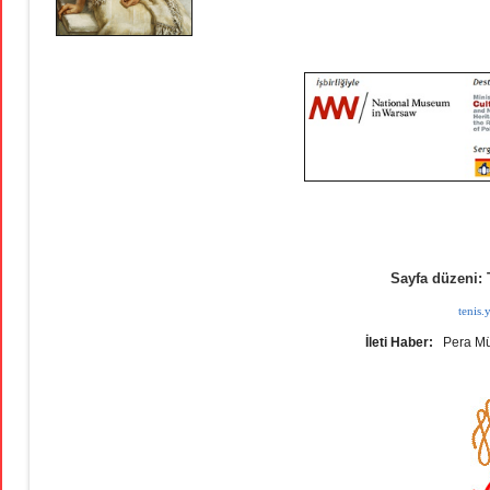
Sayfa düzeni: 
tenis
İleti Haber:
Pera Mü