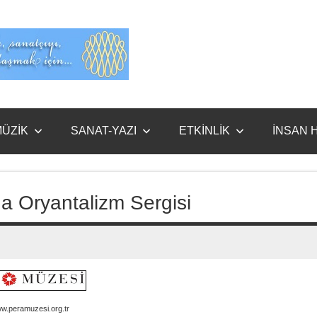
Evet
Benim
ÜZİK
SANAT-YAZI
ETKİNLİK
İNSAN 
a Oryantalizm Sergisi
ww.peramuzesi.org.tr