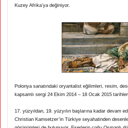
Kuzey Afrika’ya değiniyor.
Polonya sanatındaki oryantalist eğilimleri, resim, des
kapsamlı sergi 24 Ekim 2014 – 18 Ocak 2015 tarihler
17. yüzyıldan, 19. yüzyılın başlarına kadar devam e
Christian Kamsetzer’in Türkiye seyahatinden desenler
görünümleri de bulunuyor. Eserlerin çoğu Osmanlı d