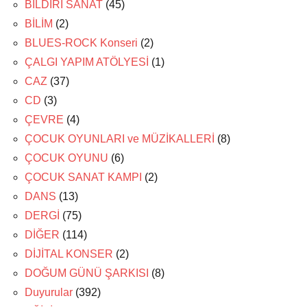
BİLDİRİ SANAT
(45)
BİLİM
(2)
BLUES-ROCK Konseri
(2)
ÇALGI YAPIM ATÖLYESİ
(1)
CAZ
(37)
CD
(3)
ÇEVRE
(4)
ÇOCUK OYUNLARI ve MÜZİKALLERİ
(8)
ÇOCUK OYUNU
(6)
ÇOCUK SANAT KAMPI
(2)
DANS
(13)
DERGİ
(75)
DİĞER
(114)
DİJİTAL KONSER
(2)
DOĞUM GÜNÜ ŞARKISI
(8)
Duyurular
(392)