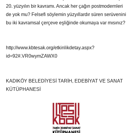
20. yüzyılın bir kavramı. Ancak her çağın postmodernleri
de yok mu? Felsefi söylemin yüzyıllardır süren serüvenini
bu iki kavramsal çerçeve eşliğinde okumaya var mısınız?
http://www.kbtesak.org/etkinlikdetay.aspx?
id=92#.VR0wymZAWX0
KADIKÖY BELEDİYESİ TARİH, EDEBİYAT VE SANAT
KÜTÜPHANESİ