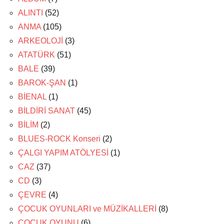
ALINTI
(52)
ANMA
(105)
ARKEOLOJİ
(3)
ATATÜRK
(51)
BALE
(39)
BAROK-ŞAN
(1)
BİENAL
(1)
BİLDİRİ SANAT
(45)
BİLİM
(2)
BLUES-ROCK Konseri
(2)
ÇALGI YAPIM ATÖLYESİ
(1)
CAZ
(37)
CD
(3)
ÇEVRE
(4)
ÇOCUK OYUNLARI ve MÜZİKALLERİ
(8)
ÇOCUK OYUNU
(6)