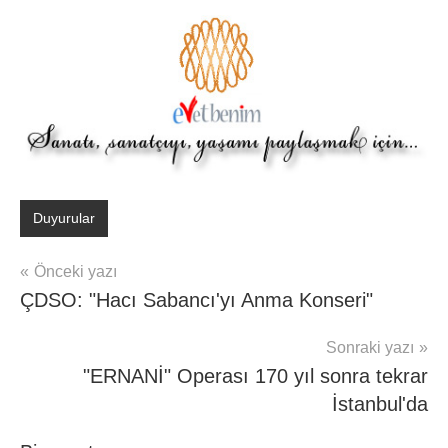
Duyurular
Yazı
Önceki yazı
ÇDSO: "Hacı Sabancı'yı Anma Konseri"
gezinmesi
Sonraki yazı
"ERNANİ" Operası 170 yıl sonra tekrar
İstanbul'da