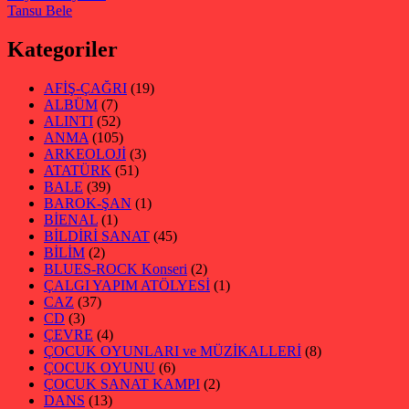
Tansu Bele
Kategoriler
AFİŞ-ÇAĞRI
(19)
ALBÜM
(7)
ALINTI
(52)
ANMA
(105)
ARKEOLOJİ
(3)
ATATÜRK
(51)
BALE
(39)
BAROK-ŞAN
(1)
BİENAL
(1)
BİLDİRİ SANAT
(45)
BİLİM
(2)
BLUES-ROCK Konseri
(2)
ÇALGI YAPIM ATÖLYESİ
(1)
CAZ
(37)
CD
(3)
ÇEVRE
(4)
ÇOCUK OYUNLARI ve MÜZİKALLERİ
(8)
ÇOCUK OYUNU
(6)
ÇOCUK SANAT KAMPI
(2)
DANS
(13)