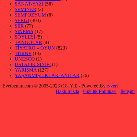
SANAT-YAZI
(56)
SEMİNER
(2)
SEMPOZYUM
(6)
SERGİ
(303)
ŞİİR
(77)
SİNEMA
(17)
SÖYLEŞİ
(5)
TANGOLAR
(4)
TİYATRO – OYUN
(823)
TURNE
(13)
UNESCO
(1)
USTALIK SINIFI
(1)
YARIŞMA
(127)
YAŞANMIŞLIKLAR: ANILAR
(26)
Evetbenim.com © 2005-2023 (18. Yıl) - Powered By
e-veri
Hakkımızda
-
Gizlilik Politikası
-
İletişim