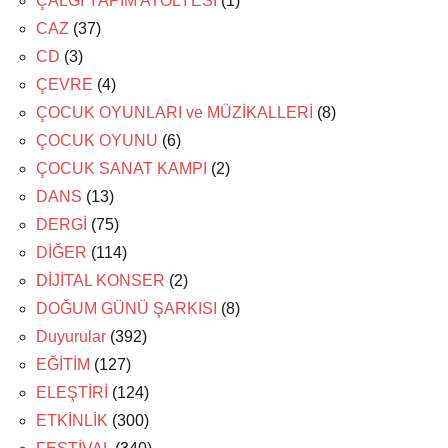
ÇALGI YAPIM ATÖLYESİ
(1)
CAZ
(37)
CD
(3)
ÇEVRE
(4)
ÇOCUK OYUNLARI ve MÜZİKALLERİ
(8)
ÇOCUK OYUNU
(6)
ÇOCUK SANAT KAMPI
(2)
DANS
(13)
DERGİ
(75)
DİĞER
(114)
DİJİTAL KONSER
(2)
DOĞUM GÜNÜ ŞARKISI
(8)
Duyurular
(392)
EĞİTİM
(127)
ELEŞTİRİ
(124)
ETKİNLİK
(300)