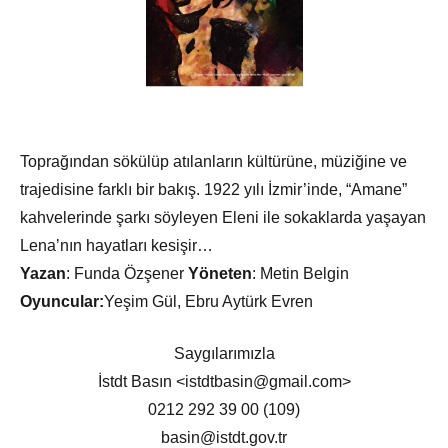
Toprağından sökülüp atılanların kültürüne, müziğine ve
trajedisine farklı bir bakış. 1922 yılı İzmir’inde, “Amane”
kahvelerinde şarkı söyleyen Eleni ile sokaklarda yaşayan
Lena’nın hayatları kesişir…
Yazan
: Funda Özşener
Yöneten
: Metin Belgin
Oyuncular:
Yeşim Gül, Ebru Aytürk Evren
Saygılarımızla
İstdt Basın <istdtbasin@gmail.com>
0212 292 39 00 (109)
basin@istdt.gov.tr