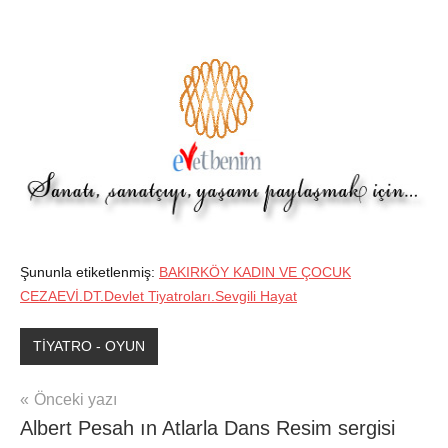
Şununla etiketlenmiş:
BAKIRKÖY KADIN VE ÇOCUK
CEZAEVİ.DT.Devlet Tiyatroları.Sevgili Hayat
TİYATRO - OYUN
Yazı
Önceki yazı
Albert Pesah ın Atlarla Dans Resim sergisi
gezinmesi