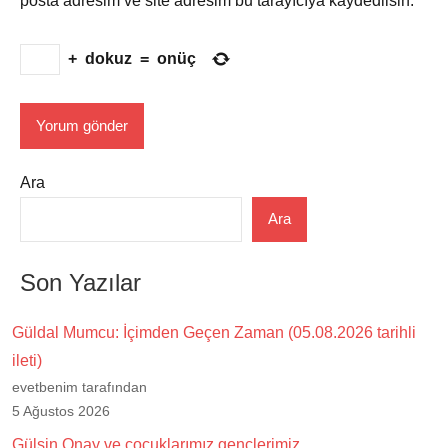
posta adresim ve site adresim bu tarayıcıya kaydedilsin.
+
dokuz
=
onüç
Ara
Ara
Son Yazılar
Güldal Mumcu: İçimden Geçen Zaman (05.08.2026 tarihli
ileti)
evetbenim tarafından
5 Ağustos 2026
Gülsin Onay ve çocuklarımız gençlerimiz