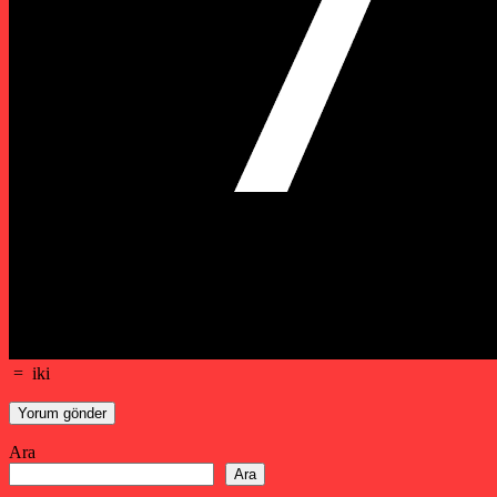
=
iki
Ara
Ara