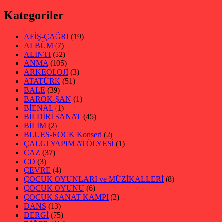
Kategoriler
AFİŞ-ÇAĞRI
(19)
ALBÜM
(7)
ALINTI
(52)
ANMA
(105)
ARKEOLOJİ
(3)
ATATÜRK
(51)
BALE
(39)
BAROK-ŞAN
(1)
BİENAL
(1)
BİLDİRİ SANAT
(45)
BİLİM
(2)
BLUES-ROCK Konseri
(2)
ÇALGI YAPIM ATÖLYESİ
(1)
CAZ
(37)
CD
(3)
ÇEVRE
(4)
ÇOCUK OYUNLARI ve MÜZİKALLERİ
(8)
ÇOCUK OYUNU
(6)
ÇOCUK SANAT KAMPI
(2)
DANS
(13)
DERGİ
(75)