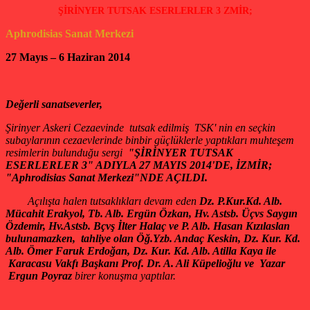
ŞİRİNYER TUTSAK ESERLERLER 3 ZMİR;
Aphrodisias Sanat Merkezi
27 Mayıs – 6 Haziran 2014
Değerli sanatseverler,
Şirinyer Askeri Cezaevinde tutsak edilmiş TSK' nin en seçkin
subaylarının cezaevlerinde binbir güçlüklerle yaptıkları muhteşem
resimlerin bulunduğu sergi
"ŞİRİNYER TUTSAK
ESERLERLER 3" ADIYLA 27 MAYIS 2014'DE, İZMİR;
"Aphrodisias Sanat Merkezi"NDE AÇILDI.
Açılışta halen tutsaklıkları devam eden
Dz. P.Kur.Kd. Alb.
Mücahit Erakyol, Tb. Alb. Ergün Özkan, Hv. Astsb. Üçvs Saygın
Özdemir, Hv.Astsb. Bçvş İlter Halaç ve P. Alb. Hasan Kızılaslan
bulunamazken, tahliye olan Öğ.Yzb. Andaç Keskin, Dz. Kur. Kd.
Alb. Ömer Faruk Erdoğan, Dz. Kur. Kd. Alb. Atilla Kaya ile
Karacasu Vakfı B
aşkanı Prof. Dr. A. Ali Küpelioğlu ve Yazar
Ergun Poyraz
birer konuşma yaptılar.