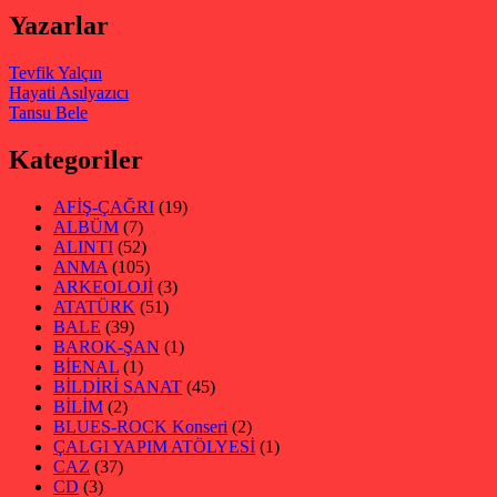
Yazarlar
Tevfik Yalçın
Hayati Asılyazıcı
Tansu Bele
Kategoriler
AFİŞ-ÇAĞRI
(19)
ALBÜM
(7)
ALINTI
(52)
ANMA
(105)
ARKEOLOJİ
(3)
ATATÜRK
(51)
BALE
(39)
BAROK-ŞAN
(1)
BİENAL
(1)
BİLDİRİ SANAT
(45)
BİLİM
(2)
BLUES-ROCK Konseri
(2)
ÇALGI YAPIM ATÖLYESİ
(1)
CAZ
(37)
CD
(3)