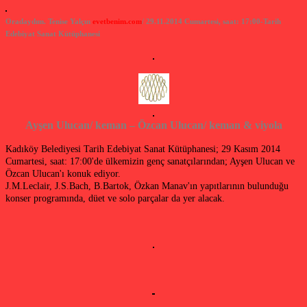
Oradaydım. Tenise Yalçın
evetbenim.com
/ 29.11.2014 Cumartesi, saat: 17:00-Tarih
Edebiyat Sanat Kütüphanesi
Ayşen Ulucan/ keman – Özcan Ulucan/ keman & viyola
Kadıköy Belediyesi Tarih Edebiyat Sanat Kütüphanesi; 29 Kasım 2014
Cumartesi, saat: 17:00'de ülkemizin genç sanatçılarından; Ayşen Ulucan ve
Özcan Ulucan'ı konuk ediyor.
J.M.Leclair, J.S.Bach, B.Bartok, Özkan Manav'ın yapıtlarının bulunduğu
konser programında, düet ve solo parçalar da yer alacak.