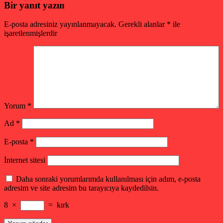
Bir yanıt yazın
E-posta adresiniz yayınlanmayacak.
Gerekli alanlar
*
ile
işaretlenmişlerdir
Yorum
*
Ad
*
E-posta
*
İnternet sitesi
Daha sonraki yorumlarımda kullanılması için adım, e-posta
adresim ve site adresim bu tarayıcıya kaydedilsin.
8
×
=
kırk