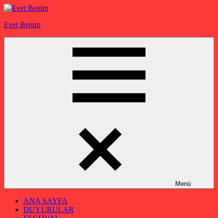
İçeriğe
geç
Evet Benim
Menü
ANA SAYFA
DUYURULAR