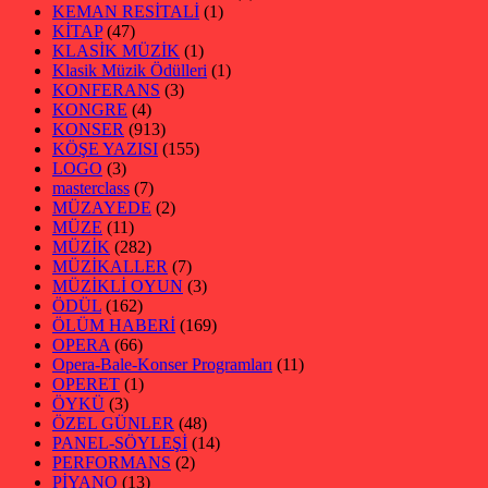
KEMAN RESİTALİ
(1)
KİTAP
(47)
KLASİK MÜZİK
(1)
Klasik Müzik Ödülleri
(1)
KONFERANS
(3)
KONGRE
(4)
KONSER
(913)
KÖŞE YAZISI
(155)
LOGO
(3)
masterclass
(7)
MÜZAYEDE
(2)
MÜZE
(11)
MÜZİK
(282)
MÜZİKALLER
(7)
MÜZİKLİ OYUN
(3)
ÖDÜL
(162)
ÖLÜM HABERİ
(169)
OPERA
(66)
Opera-Bale-Konser Programları
(11)
OPERET
(1)
ÖYKÜ
(3)
ÖZEL GÜNLER
(48)
PANEL-SÖYLEŞİ
(14)
PERFORMANS
(2)
PİYANO
(13)