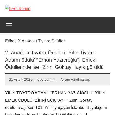
İçeriğe
geç
Evet
Benim
Etiket:
2. Anadolu Tiyatro Ödülleri
2. Anadolu Tiyatro Ödülleri: Yılın Tiyatro
Adamı ödülü’ ‘’Erhan Yazıcıoğlu’’, Emek
Ödüllerinde ise ‘’Zihni Göktay’’ layık görüldü
11 Aralık 2015
evetbenim
Yorum yapılmamış
YILIN TİYATRO ADAMI ‘’ERHAN YAZICIOĞLU’’ YILIN
EMEK ÖDÜLÜ "ZİHNİ GÖKTAY" ‘’Zihni Göktay’’
ödülünü aşırken 101. Yılını yaşayan İstanbul Büyükşehir
Belediyesi Şehir Tiyatroları, bu yıl ikincisi […]