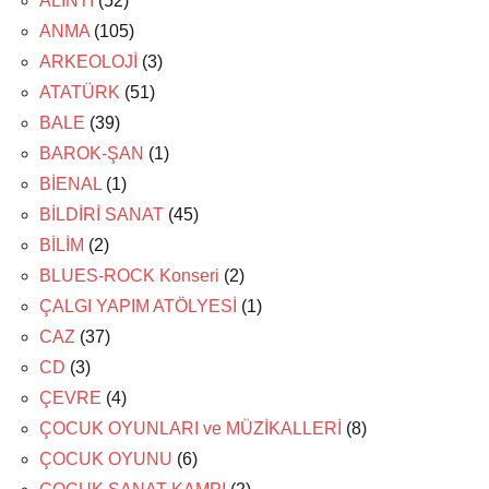
ALINTI
(52)
ANMA
(105)
ARKEOLOJİ
(3)
ATATÜRK
(51)
BALE
(39)
BAROK-ŞAN
(1)
BİENAL
(1)
BİLDİRİ SANAT
(45)
BİLİM
(2)
BLUES-ROCK Konseri
(2)
ÇALGI YAPIM ATÖLYESİ
(1)
CAZ
(37)
CD
(3)
ÇEVRE
(4)
ÇOCUK OYUNLARI ve MÜZİKALLERİ
(8)
ÇOCUK OYUNU
(6)