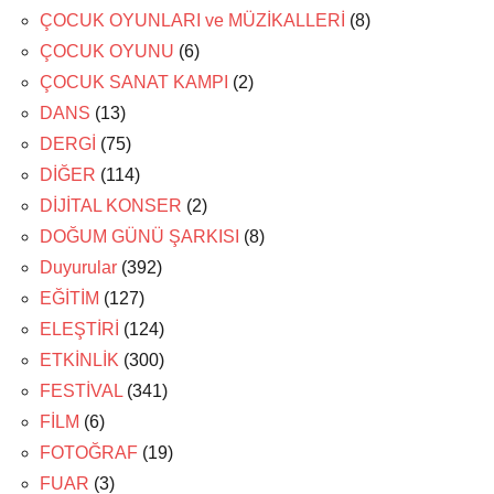
ÇOCUK OYUNLARI ve MÜZİKALLERİ
(8)
ÇOCUK OYUNU
(6)
ÇOCUK SANAT KAMPI
(2)
DANS
(13)
DERGİ
(75)
DİĞER
(114)
DİJİTAL KONSER
(2)
DOĞUM GÜNÜ ŞARKISI
(8)
Duyurular
(392)
EĞİTİM
(127)
ELEŞTİRİ
(124)
ETKİNLİK
(300)
FESTİVAL
(341)
FİLM
(6)
FOTOĞRAF
(19)
FUAR
(3)