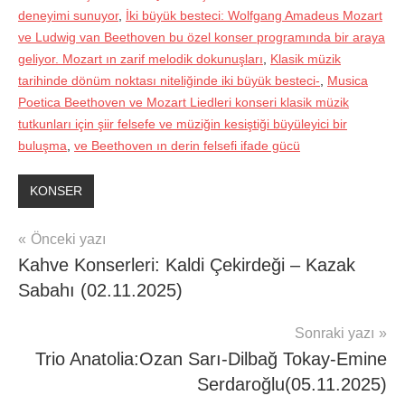
deneyimi sunuyor
,
İki büyük besteci: Wolfgang Amadeus Mozart
ve Ludwig van Beethoven bu özel konser programında bir araya
geliyor. Mozart ın zarif melodik dokunuşları
,
Klasik müzik
tarihinde dönüm noktası niteliğinde iki büyük besteci-
,
Musica
Poetica Beethoven ve Mozart Liedleri konseri klasik müzik
tutkunları için şiir felsefe ve müziğin kesiştiği büyüleyici bir
buluşma
,
ve Beethoven ın derin felsefi ifade gücü
KONSER
Yazı
Önceki yazı
Kahve Konserleri: Kaldi Çekirdeği – Kazak
gezinmesi
Sabahı (02.11.2025)
Sonraki yazı
Trio Anatolia:Ozan Sarı-Dilbağ Tokay-Emine
Serdaroğlu(05.11.2025)