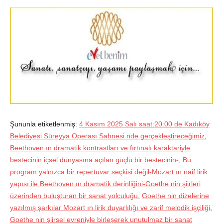
Şununla etiketlenmiş:
4 Kasım 2025 Salı saat:20:00 de Kadıköy
Belediyesi Süreyya Operası Sahnesi nde gerçekleştireceğimiz
,
Beethoven ın dramatik kontrastları ve fırtınalı karaktariyle
bestecinin içsel dünyasına açılan güçlü bir bestecinin-
,
Bu
program yalnızca bir repertuvar seçkisi değil-Mozart ın naif lirik
yapısı ile Beethoven ın dramatik derinliğini-Goethe nin şiirleri
üzerinden buluşturan bir sanat yolculuğu
,
Goethe nin dizelerine
yazılmış şarkılar Mozart ın lirik duyarlılığı ve zarif melodik işçiliği
,
Goethe nin şiirsel evreniyle birleşerek unutulmaz bir sanat