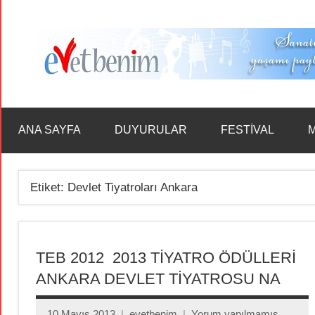
İçeriğe
geç
ANA SAYFA
DUYURULAR
FESTİVAL
M
Etiket:
Devlet Tiyatroları Ankara
TEB 2012  2013 TİYATRO ÖDÜLLERİ
ANKARA DEVLET TİYATROSU NA
10 Mayıs 2013
evetbenim
Yorum yapılmamış