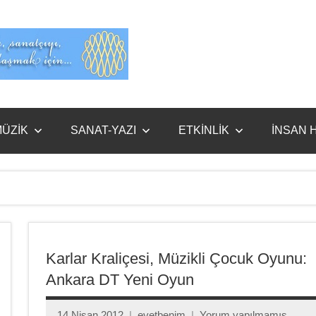
Evet
Benim
ÜZİK
SANAT-YAZI
ETKİNLİK
İNSAN 
Karlar Kraliçesi, Müzikli Çocuk Oyunu:
Ankara DT Yeni Oyun
14 Nisan 2012
evetbenim
Yorum yapılmamış