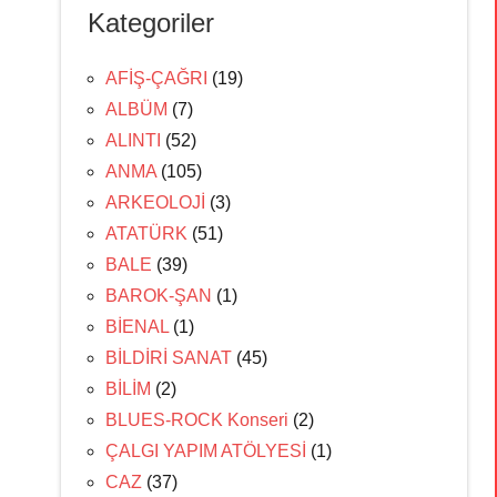
Kategoriler
AFİŞ-ÇAĞRI
(19)
ALBÜM
(7)
ALINTI
(52)
ANMA
(105)
ARKEOLOJİ
(3)
ATATÜRK
(51)
BALE
(39)
BAROK-ŞAN
(1)
BİENAL
(1)
BİLDİRİ SANAT
(45)
BİLİM
(2)
BLUES-ROCK Konseri
(2)
ÇALGI YAPIM ATÖLYESİ
(1)
CAZ
(37)