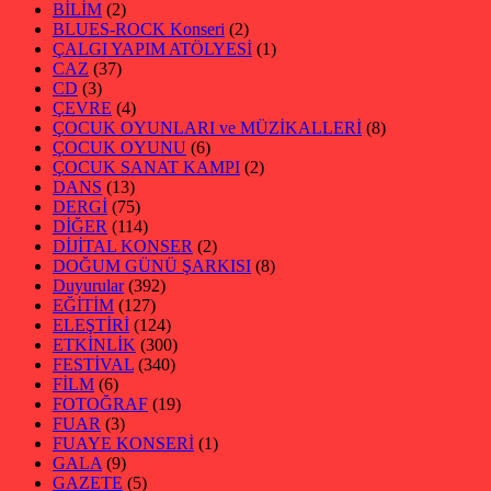
BİLİM
(2)
BLUES-ROCK Konseri
(2)
ÇALGI YAPIM ATÖLYESİ
(1)
CAZ
(37)
CD
(3)
ÇEVRE
(4)
ÇOCUK OYUNLARI ve MÜZİKALLERİ
(8)
ÇOCUK OYUNU
(6)
ÇOCUK SANAT KAMPI
(2)
DANS
(13)
DERGİ
(75)
DİĞER
(114)
DİJİTAL KONSER
(2)
DOĞUM GÜNÜ ŞARKISI
(8)
Duyurular
(392)
EĞİTİM
(127)
ELEŞTİRİ
(124)
ETKİNLİK
(300)
FESTİVAL
(340)
FİLM
(6)
FOTOĞRAF
(19)
FUAR
(3)
FUAYE KONSERİ
(1)
GALA
(9)
GAZETE
(5)