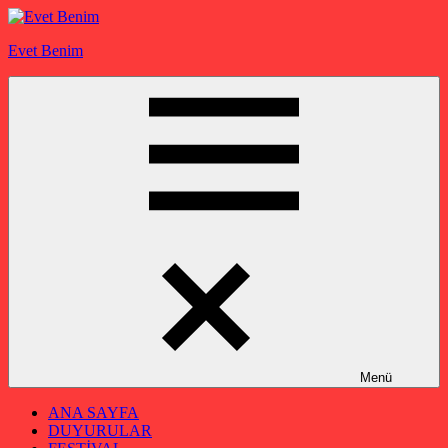
İçeriğe
geç
Evet Benim
Menü
ANA SAYFA
DUYURULAR