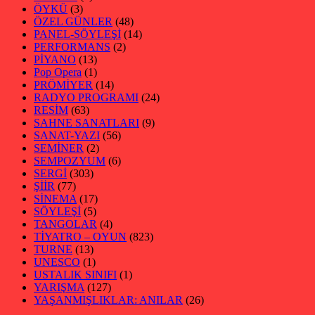
ÖYKÜ
(3)
ÖZEL GÜNLER
(48)
PANEL-SÖYLEŞİ
(14)
PERFORMANS
(2)
PİYANO
(13)
Pop Opera
(1)
PRÖMİYER
(14)
RADYO PROGRAMI
(24)
RESİM
(63)
SAHNE SANATLARI
(9)
SANAT-YAZI
(56)
SEMİNER
(2)
SEMPOZYUM
(6)
SERGİ
(303)
ŞİİR
(77)
SİNEMA
(17)
SÖYLEŞİ
(5)
TANGOLAR
(4)
TİYATRO – OYUN
(823)
TURNE
(13)
UNESCO
(1)
USTALIK SINIFI
(1)
YARIŞMA
(127)
YAŞANMIŞLIKLAR: ANILAR
(26)