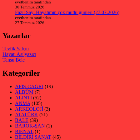
evetbenim tarafından
30 Temmuz 2026
Fazıl Say: Hayatımın çok mutlu günleri (27.07.2026)
evetbenim tarafından
27 Temmuz 2026
Yazarlar
Tevfik Yalçın
Hayati Asılyazıcı
Tansu Bele
Kategoriler
AFİŞ-ÇAĞRI
(19)
ALBÜM
(7)
ALINTI
(52)
ANMA
(105)
ARKEOLOJİ
(3)
ATATÜRK
(51)
BALE
(39)
BAROK-ŞAN
(1)
BİENAL
(1)
BİLDİRİ SANAT
(45)