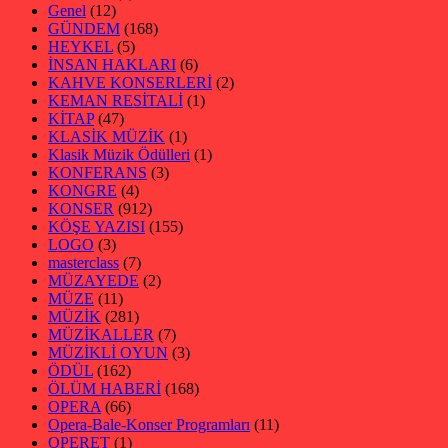
Genel
(12)
GÜNDEM
(168)
HEYKEL
(5)
İNSAN HAKLARI
(6)
KAHVE KONSERLERİ
(2)
KEMAN RESİTALİ
(1)
KİTAP
(47)
KLASİK MÜZİK
(1)
Klasik Müzik Ödülleri
(1)
KONFERANS
(3)
KONGRE
(4)
KONSER
(912)
KÖŞE YAZISI
(155)
LOGO
(3)
masterclass
(7)
MÜZAYEDE
(2)
MÜZE
(11)
MÜZİK
(281)
MÜZİKALLER
(7)
MÜZİKLİ OYUN
(3)
ÖDÜL
(162)
ÖLÜM HABERİ
(168)
OPERA
(66)
Opera-Bale-Konser Programları
(11)
OPERET
(1)