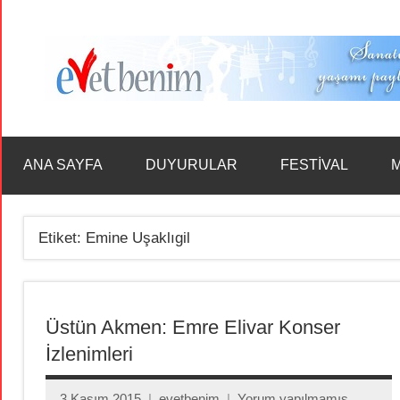
İçeriğe
geç
ANA SAYFA
DUYURULAR
FESTİVAL
M
Etiket:
Emine Uşaklıgil
Üstün Akmen: Emre Elivar Konser
İzlenimleri
3 Kasım 2015
evetbenim
Yorum yapılmamış