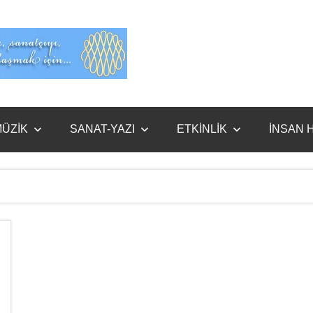
Evet
Benim
ÜZİK
SANAT-YAZI
ETKİNLİK
İNSAN 