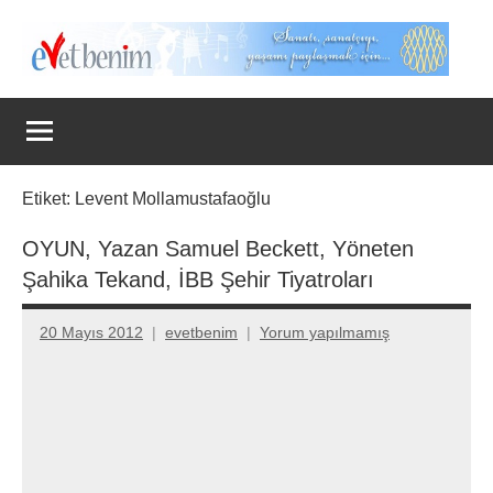
İçeriğe
geç
Evet
Benim
Etiket:
Levent Mollamustafaoğlu
OYUN, Yazan Samuel Beckett, Yöneten
Şahika Tekand, İBB Şehir Tiyatroları
20 Mayıs 2012
evetbenim
Yorum yapılmamış