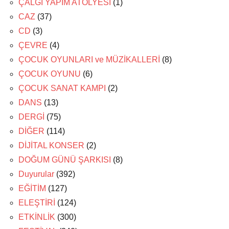
ÇALGI YAPIM ATÖLYESİ
(1)
CAZ
(37)
CD
(3)
ÇEVRE
(4)
ÇOCUK OYUNLARI ve MÜZİKALLERİ
(8)
ÇOCUK OYUNU
(6)
ÇOCUK SANAT KAMPI
(2)
DANS
(13)
DERGİ
(75)
DİĞER
(114)
DİJİTAL KONSER
(2)
DOĞUM GÜNÜ ŞARKISI
(8)
Duyurular
(392)
EĞİTİM
(127)
ELEŞTİRİ
(124)
ETKİNLİK
(300)