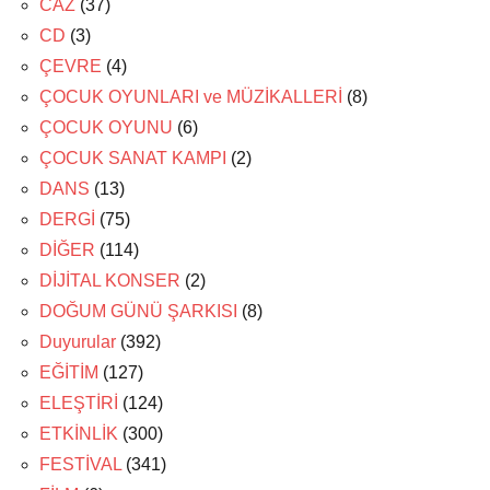
CAZ
(37)
CD
(3)
ÇEVRE
(4)
ÇOCUK OYUNLARI ve MÜZİKALLERİ
(8)
ÇOCUK OYUNU
(6)
ÇOCUK SANAT KAMPI
(2)
DANS
(13)
DERGİ
(75)
DİĞER
(114)
DİJİTAL KONSER
(2)
DOĞUM GÜNÜ ŞARKISI
(8)
Duyurular
(392)
EĞİTİM
(127)
ELEŞTİRİ
(124)
ETKİNLİK
(300)
FESTİVAL
(341)