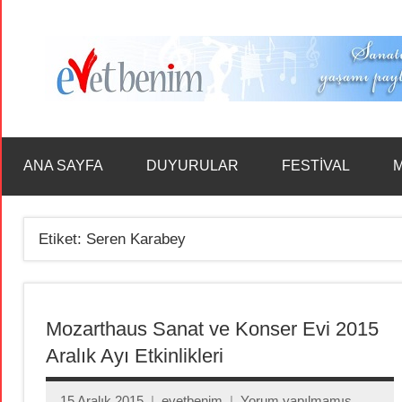
İçeriğe
geç
ANA SAYFA
DUYURULAR
FESTİVAL
M
Etiket:
Seren Karabey
Mozarthaus Sanat ve Konser Evi 2015
Aralık Ayı Etkinlikleri
15 Aralık 2015
evetbenim
Yorum yapılmamış