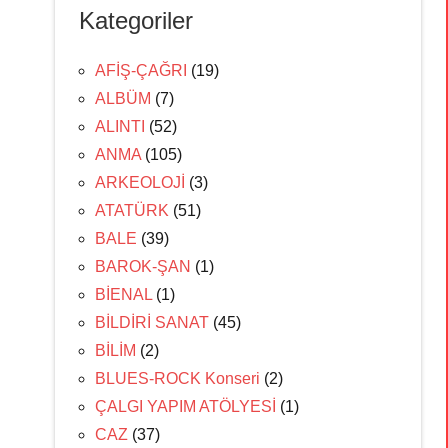
Kategoriler
AFİŞ-ÇAĞRI
(19)
ALBÜM
(7)
ALINTI
(52)
ANMA
(105)
ARKEOLOJİ
(3)
ATATÜRK
(51)
BALE
(39)
BAROK-ŞAN
(1)
BİENAL
(1)
BİLDİRİ SANAT
(45)
BİLİM
(2)
BLUES-ROCK Konseri
(2)
ÇALGI YAPIM ATÖLYESİ
(1)
CAZ
(37)