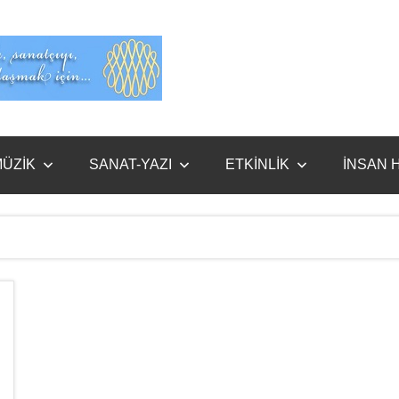
Evet
Benim
ÜZİK
SANAT-YAZI
ETKİNLİK
İNSAN 