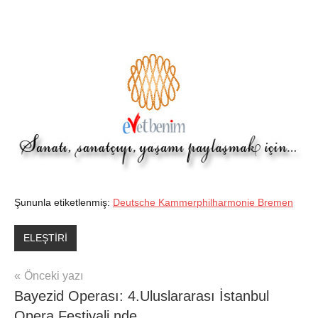
Şununla etiketlenmiş:
Deutsche Kammerphilharmonie Bremen
ELEŞTİRİ
Yazı
Önceki yazı
Bayezid Operası: 4.Uluslararası İstanbul
gezinmesi
Opera Festivali nde