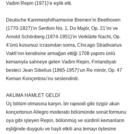
Vadim Repin (1971)’e eşlik etti.
Deutsche Kammerphilharmonie Bremen’in Beethoven
(1770-1827)’in Senfoni No. 1, Do Majör, Op. 21’ini ve
Arnold Schönberg (1874-1951)’in Verklärte Nacht, Op.
4’ünü kusursuz icrasından sonra, Chicago Stradivarius
Vakfı’nın kendisine armağan ettiği 1708 yapımı ünlü
kemanıyla sahneye gelen Vadim Repin, Finlandiyalı
besteci Jean Sibelius (1865-1957)’un Re minör, Op. 47
Keman Konçertosu’nu seslendirdi.
AKLIMA HAMLET GELDİ
Üç bölüm olmasına karşın, bir rapsodi gibi özgür akan
konçertonun Allegro moderato bölümünde sonat formunu
oya gibi işleyen Repin, bölünmüş ve sürdinli kemanların
eşliğinde duygulu ve hayli etkili ana temayı öylesine