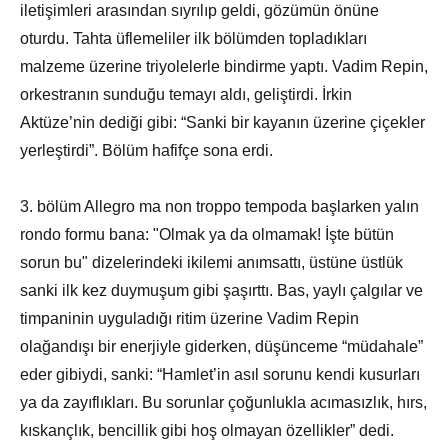
iletişimleri arasından sıyrılıp geldi, gözümün önüne
oturdu. Tahta üflemeliler ilk bölümden topladıkları
malzeme üzerine triyolelerle bindirme yaptı. Vadim Repin,
orkestranın sunduğu temayı aldı, geliştirdi. İrkin
Aktüze’nin dediği gibi: “Sanki bir kayanın üzerine çiçekler
yerleştirdi”. Bölüm hafifçe sona erdi.
3. bölüm Allegro ma non troppo tempoda başlarken yalın
rondo formu bana: "Olmak ya da olmamak! İşte bütün
sorun bu" dizelerindeki ikilemi anımsattı, üstüne üstlük
sanki ilk kez duymuşum gibi şaşırttı. Bas, yaylı çalgılar ve
timpaninin uyguladığı ritim üzerine Vadim Repin
olağandışı bir enerjiyle giderken, düşünceme “müdahale”
eder gibiydi, sanki: “Hamlet’in asıl sorunu kendi kusurları
ya da zayıflıkları. Bu sorunlar çoğunlukla acımasızlık, hırs,
kıskançlık, bencillik gibi hoş olmayan özellikler” dedi.