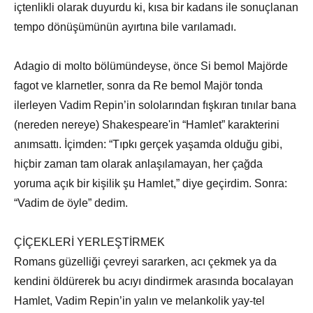
içtenlikli olarak duyurdu ki, kısa bir kadans ile sonuçlanan
tempo dönüşümünün ayırtına bile varılamadı.
Adagio di molto bölümündeyse, önce Si bemol Majörde
fagot ve klarnetler, sonra da Re bemol Majör tonda
ilerleyen Vadim Repin’in sololarından fışkıran tınılar bana
(nereden nereye) Shakespeare'in “Hamlet” karakterini
anımsattı. İçimden: “Tıpkı gerçek yaşamda olduğu gibi,
hiçbir zaman tam olarak anlaşılamayan, her çağda
yoruma açık bir kişilik şu Hamlet,” diye geçirdim. Sonra:
“Vadim de öyle” dedim.
ÇİÇEKLERİ YERLEŞTİRMEK
Romans güzelliği çevreyi sararken, acı çekmek ya da
kendini öldürerek bu acıyı dindirmek arasında bocalayan
Hamlet, Vadim Repin’in yalın ve melankolik yay-tel