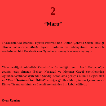
2
“Martı”
rası
17.Uluslara
İstanbul Tiyatro Festivali’nde “Anton Çehov'a Selam” başlığı
altında sahnelenen
Martı
, tiyatro tarihinin ve edebiyatının en önemli
eserlerinden biri. Bu klasik eser Oyunbaz yotumuyla sahneye taşınıyor.
Yönetmenliğini Abdullah Cabaluz’un üstlendiği oyun; Ataol Behramoğlu
çevirisi esas alınarak Behçet Necatigil ve Mehmet Özgül çevirilerinden
Oyunbaz tarafından derlendi. Oynadığı sezonlarda pek çok olumlu eleştiri alan
ve
“Vasıf Öngören Özel Ödülü”
ne değer görülen Martı, Anton Çehov’un ve
Dünya Tiyatro tarihinin en önemli eserlerinden biri kabul ediliyor.
Oyun Üzerine