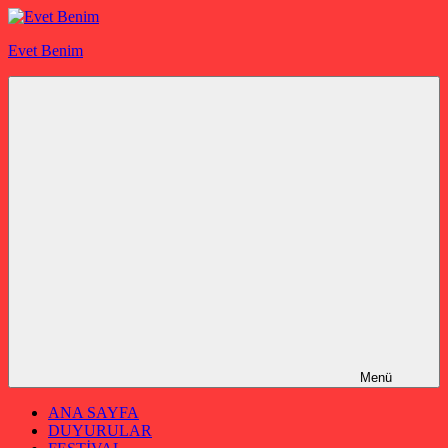
İçeriğe
geç
Evet Benim
Menü
ANA SAYFA
DUYURULAR