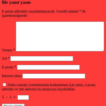
Bir yanıt yazın
E-posta adresiniz yayınlanmayacak.
Gerekli alanlar
*
ile
işaretlenmişlerdir
Yorum
*
Ad
*
E-posta
*
İnternet sitesi
Daha sonraki yorumlarımda kullanılması için adım, e-posta
adresim ve site adresim bu tarayıcıya kaydedilsin.
5
−
1
=