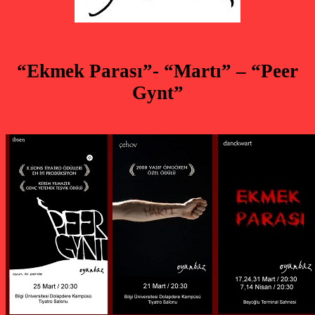
“Ekmek Parası”- “Martı” – “Peer
Gynt”