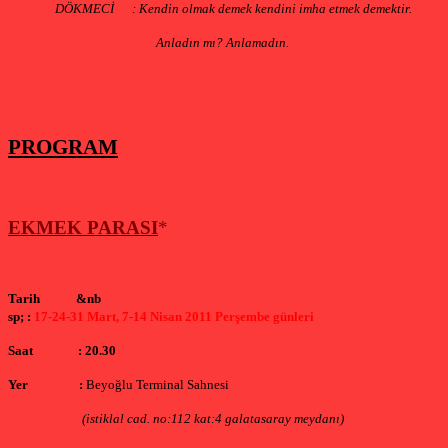
DÖKMECİ
: Kendin olmak demek kendini imha etmek demektir.
Anladın mı? Anlamadın.
PROGRAM
EKMEK PARASI
*
Tarih
&nb
sp;
:
17-24-31 Mart, 7-14 Nisan 2011 Perşembe günleri
Saat
: 20.30
Yer
:
Beyoğlu Terminal Sahnesi
(istiklal cad. no:112 kat:4 galatasaray meydanı)