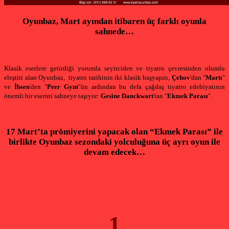
Oyunbaz, Mart ayından itibaren üç farklı oyunla
sahnede…
Klasik eserlere getirdiği yorumla seyirciden ve tiyatro çevresinden olumlu
eleştiri alan Oyunbaz,
tiyatro tarihinin iki klasik başyapıtı,
Çehov
'dan "
Martı
"
ve
İbsen
'den "
Peer Gynt
"ün ardından bu defa çağdaş tiyatro edebiyatının
önemli bir eserini sahneye taşıyor:
Gesine Danckwart
'tan "
Ekmek Parası
".
17 Mart’ta prömiyerini yapacak olan “Ekmek Parası” ile
birlikte Oyunbaz sezondaki yolculuğuna üç ayrı oyun ile
devam edecek…
1