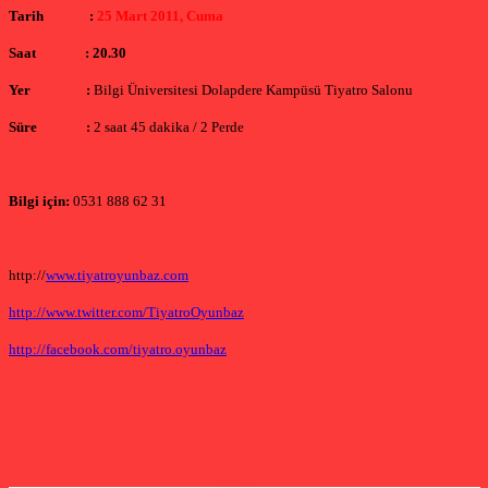
Tarih
:
25 Mart 2011, Cuma
Saat
: 20.30
Yer
:
Bilgi Üniversitesi Dolapdere Kampüsü Tiyatro Salonu
Süre
:
2 saat 45 dakika / 2 Perde
Bilgi için:
0531 888 62 31
http://
www.tiyatroyunbaz.com
http://www.twitter.com/TiyatroOyunbaz
http://facebook.com/tiyatro.oyunbaz