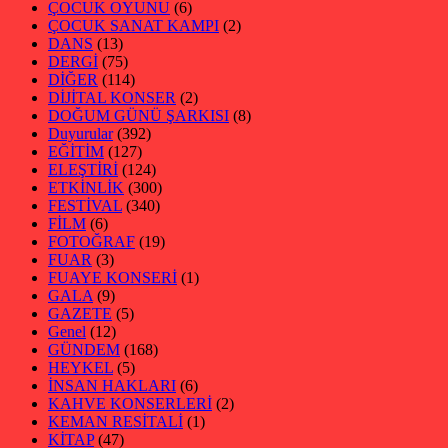
ÇOCUK OYUNU
(6)
ÇOCUK SANAT KAMPI
(2)
DANS
(13)
DERGİ
(75)
DİĞER
(114)
DİJİTAL KONSER
(2)
DOĞUM GÜNÜ ŞARKISI
(8)
Duyurular
(392)
EĞİTİM
(127)
ELEŞTİRİ
(124)
ETKİNLİK
(300)
FESTİVAL
(340)
FİLM
(6)
FOTOĞRAF
(19)
FUAR
(3)
FUAYE KONSERİ
(1)
GALA
(9)
GAZETE
(5)
Genel
(12)
GÜNDEM
(168)
HEYKEL
(5)
İNSAN HAKLARI
(6)
KAHVE KONSERLERİ
(2)
KEMAN RESİTALİ
(1)
KİTAP
(47)