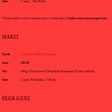
Süre
:
1 saat
/ Tek Perde.
*Gösterimlere sınırlı sayıda seyirci alınacaktır.
Lütfen rezervasyon yaptırınız.
MARTI
Tarih
:
21 Mart 2001, Pazartesi
Saat
: 20.30
Yer
:
Bilgi Üniversitesi Dolapdere Kampüsü Tiyatro Salonu
Süre
:
2 saat 30 dakika / 2 Perde
PEER GYNT