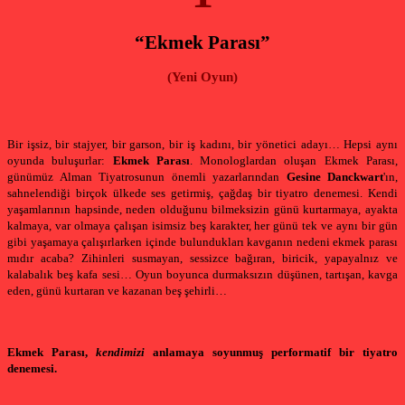
“Ekmek Parası”
(Yeni Oyun)
Bir işsiz, bir stajyer, bir garson, bir iş kadını, bir yönetici adayı… Hepsi aynı
oyunda buluşurlar:
Ekmek Parası
. Monologlardan oluşan Ekmek Parası,
günümüz Alman Tiyatrosunun önemli yazarlarından
Gesine Danckwart
'ın,
sahnelendiği birçok ülkede ses getirmiş, çağdaş bir tiyatro denemesi. Kendi
yaşamlarının hapsinde, neden olduğunu bilmeksizin günü kurtarmaya, ayakta
kalmaya, var olmaya çalışan isimsiz beş karakter, her günü tek ve aynı bir gün
gibi yaşamaya çalışırlarken içinde bulundukları kavganın nedeni ekmek parası
mıdır acaba? Zihinleri susmayan, sessizce bağıran, biricik, yapayalnız ve
kalabalık beş kafa sesi… Oyun boyunca durmaksızın düşünen, tartışan, kavga
eden, günü kurtaran ve kazanan beş şehirli…
Ekmek Parası,
kendimizi
anlamaya soyunmuş performatif bir tiyatro
denemesi.