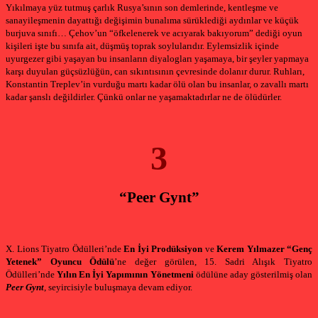
Yıkılmaya yüz tutmuş çarlık Rusya’sının son demlerinde, kentleşme ve
sanayileşmenin dayattığı değişimin bunalıma sürüklediği aydınlar ve küçük
burjuva sınıfı… Çehov’un “öfkelenerek ve acıyarak bakıyorum” dediği oyun
kişileri işte bu sınıfa ait, düşmüş toprak soylularıdır. Eylemsizlik içinde
uyurgezer gibi yaşayan bu insanların diyalogları yaşamaya, bir şeyler yapmaya
karşı duyulan güçsüzlüğün, can sıkıntısının çevresinde dolanır durur. Ruhları,
Konstantin Treplev’in vurduğu martı kadar ölü olan bu insanlar, o zavallı martı
kadar şanslı değildirler. Çünkü onlar ne yaşamaktadırlar ne de ölüdürler.
3
“Peer Gynt”
X. Lions Tiyatro Ödülleri’nde
En İyi
Prodüksiyon
ve
Kerem Yılmazer “Genç
Yetenek” Oyuncu Ödülü
’ne
değer görülen, 15. Sadri Alışık Tiyatro
Ödülleri’nde
Yılın En İyi Yapımının Yönetmeni
ödülüne aday gösterilmiş olan
Peer Gynt
,
seyircisiyle buluşmaya devam ediyor.