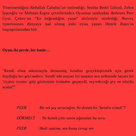
Yönetmenliğini Abdullah Cabaluz’un üstlendiği; Seniha Bedri Göknil, Zehra
İpşiroğlu ve Mehmet Ergen çevirilerinden Oyunbaz tarafından derlenen Peer
Gynt,
Çehov’un “En beğendiğim yazar” sözleriyle nitelediği, Norveç
tiyatrosunun dünyaya mal olmuş ünlü oyun yazarı Henrik Ibsen’in
başyapıtlarından biri.
Oyun, iki perde, bir ömür…
“Kendi olma takıntısıyla donanmış, kendini gerçekleştirmek için gerek
duyduğu her şeyi sadece ‘kendi’nde arayan bir insanın son nefesinde hayatı bir
‘tiyatro oyunu’ gibi gözlerinin önünden geçseydi, seyredeceği şey ne olurdu
acaba?”
PEER
: Bir tek şey soracağım. Ne demek bu "kendin olmak"?
DÖKMECİ
: Ne komik çıktı senin ağzından bu soru.
PEER
: Hadi uzatma, sen bana cevap ver.