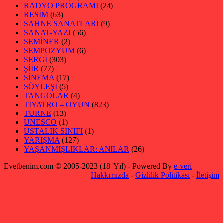
RADYO PROGRAMI
(24)
RESİM
(63)
SAHNE SANATLARI
(9)
SANAT-YAZI
(56)
SEMİNER
(2)
SEMPOZYUM
(6)
SERGİ
(303)
ŞİİR
(77)
SİNEMA
(17)
SÖYLEŞİ
(5)
TANGOLAR
(4)
TİYATRO – OYUN
(823)
TURNE
(13)
UNESCO
(1)
USTALIK SINIFI
(1)
YARIŞMA
(127)
YAŞANMIŞLIKLAR: ANILAR
(26)
Evetbenim.com © 2005-2023 (18. Yıl) - Powered By
e-veri
Hakkımızda
-
Gizlilik Politikası
-
İletişim