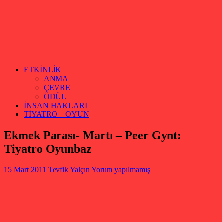
ETKİNLİK
ANMA
ÇEVRE
ÖDÜL
İNSAN HAKLARI
TİYATRO – OYUN
Ekmek Parası- Martı – Peer Gynt:
Tiyatro Oyunbaz
15 Mart 2011
Tevfik Yalçın
Yorum yapılmamış