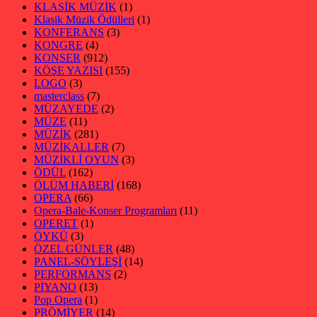
KLASİK MÜZİK
(1)
Klasik Müzik Ödülleri
(1)
KONFERANS
(3)
KONGRE
(4)
KONSER
(912)
KÖŞE YAZISI
(155)
LOGO
(3)
masterclass
(7)
MÜZAYEDE
(2)
MÜZE
(11)
MÜZİK
(281)
MÜZİKALLER
(7)
MÜZİKLİ OYUN
(3)
ÖDÜL
(162)
ÖLÜM HABERİ
(168)
OPERA
(66)
Opera-Bale-Konser Programları
(11)
OPERET
(1)
ÖYKÜ
(3)
ÖZEL GÜNLER
(48)
PANEL-SÖYLEŞİ
(14)
PERFORMANS
(2)
PİYANO
(13)
Pop Opera
(1)
PRÖMİYER
(14)