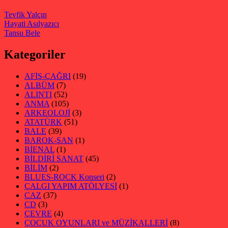
Tevfik Yalçın
Hayati Asılyazıcı
Tansu Bele
Kategoriler
AFİŞ-ÇAĞRI
(19)
ALBÜM
(7)
ALINTI
(52)
ANMA
(105)
ARKEOLOJİ
(3)
ATATÜRK
(51)
BALE
(39)
BAROK-ŞAN
(1)
BİENAL
(1)
BİLDİRİ SANAT
(45)
BİLİM
(2)
BLUES-ROCK Konseri
(2)
ÇALGI YAPIM ATÖLYESİ
(1)
CAZ
(37)
CD
(3)
ÇEVRE
(4)
ÇOCUK OYUNLARI ve MÜZİKALLERİ
(8)