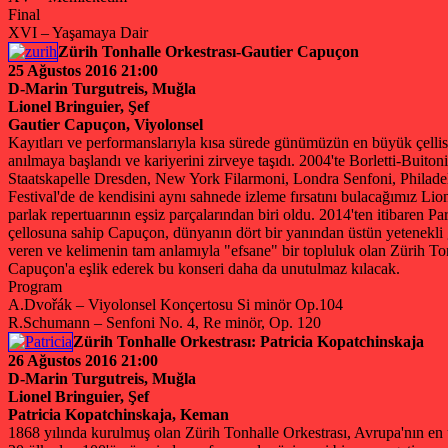
Final
XVI – Yaşamaya Dair
Zürih Tonhalle Orkestrası-Gautier Capuçon
25 Ağustos 2016 21:00
D-Marin Turgutreis, Muğla
Lionel Bringuier, Şef
Gautier Capuçon, Viyolonsel
Kayıtları ve performanslarıyla kısa sürede günümüzün en büyük çelli
anılmaya başlandı ve kariyerini zirveye taşıdı. 2004'te Borletti-Bui
Staatskapelle Dresden, New York Filarmoni, Londra Senfoni, Philadelp
Festival'de de kendisini aynı sahnede izleme fırsatını bulacağımız Lio
parlak repertuarının eşsiz parçalarından biri oldu. 2014'ten itibaren P
çellosuna sahip Capuçon, dünyanın dört bir yanından üstün yetenekli ge
veren ve kelimenin tam anlamıyla "efsane" bir topluluk olan Zürih To
Capuçon'a eşlik ederek bu konseri daha da unutulmaz kılacak.
Program
A.Dvořák – Viyolonsel Konçertosu Si minör Op.104
R.Schumann – Senfoni No. 4, Re minör, Op. 120
Zürih Tonhalle Orkestrası: Patricia Kopatchinskaja
26 Ağustos 2016 21:00
D-Marin Turgutreis, Muğla
Lionel Bringuier, Şef
Patricia Kopatchinskaja, Keman
1868 yılında kurulmuş olan Zürih Tonhalle Orkestrası, Avrupa'nın en ü