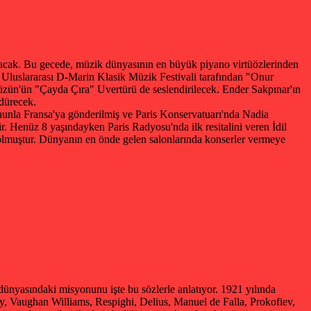
layacak. Bu gecede, müzik dünyasının en büyük piyano virtüözlerinden
'e Uluslararası D-Marin Klasik Müzik Festivali tarafından "Onur
 Tüzün'ün "Çayda Çıra" Uvertürü de seslendirilecek. Ender Sakpınar'ın
rdürecek.
anunla Fransa'ya gönderilmiş ve Paris Konservatuarı'nda Nadia
ir. Henüz 8 yaşındayken Paris Radyosu'nda ilk resitalini veren İdil
 olmuştur. Dünyanın en önde gelen salonlarında konserler vermeye
ünyasındaki misyonunu işte bu sözlerle anlatıyor. 1921 yılında
nsky, Vaughan Williams, Respighi, Delius, Manuel de Falla, Prokofiev,