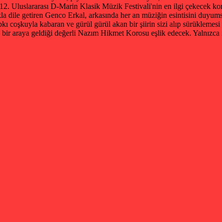
. Uluslararası D-Marin Klasik Müzik Festivali'nin en ilgi çekecek konse
ıkla dile getiren Genco Erkal, arkasında her an müziğin esintisini duyums
kı coşkuyla kabaran ve gürül gürül akan bir şiirin sizi alıp sürüklemes
 bir araya geldiği değerli Nazım Hikmet Korosu eşlik edecek. Yalnızca is