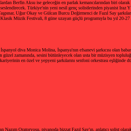
lardan Berfin Aksu ise geleceğin en parlak kemancılarından biri olarak 
slendirecek. Türkiye'nin yeni nesil genç solistlerinden piyanist Iraz Y
Taşpınar, Uğur Okay ve Gülcan Burcu Değirmenci de Fazıl Say şarkıları
lasik Müzik Festivali, 8 güne uzayan güçlü programıyla bu yıl 20-27 
ren İspanyol diva Monica Molina, İspanya'nın efsanevi şarkıcısı olan ba
 güzel zamanında, sesini bütünleyecek olan usta bir müzisyen topluluğu 
kariyerinin en özel ve yepyeni şarkılarını senfoni orkestrası eşliğinde 
lan Nazım Oratoryosu, piyanoda bizzat Fazıl Say'ın, anlatıcı solist olar