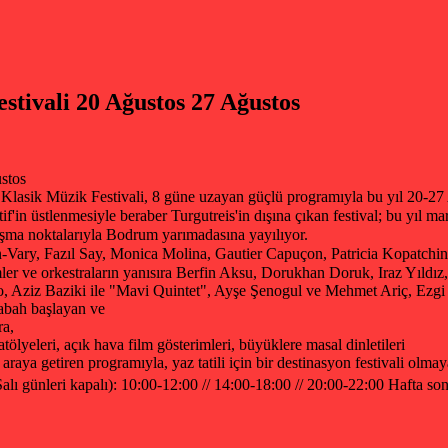
stivali 20 Ağustos 27 Ağustos
ustos
lasik Müzik Festivali, 8 güne uzayan güçlü programıyla bu yıl 20-27 
if'in üstlenmesiyle beraber Turgutreis'in dışına çıkan festival; bu yıl 
uşma noktalarıyla Bodrum yarımadasına yayılıyor.
n-Vary, Fazıl Say, Monica Molina, Gautier Capuçon, Patricia Kopatchi
imler ve orkestraların yanısıra Berfin Aksu, Dorukhan Doruk, Iraz Yıld
Aziz Baziki ile "Mavi Quintet", Ayşe Şenogul ve Mehmet Ariç, Ezgi Anı
sabah başlayan ve
ra,
ölyeleri, açık hava film gösterimleri, büyüklere masal dinletileri
r araya getiren programıyla, yaz tatili için bir destinasyon festivali olmay
alı günleri kapalı): 10:00-12:00 // 14:00-18:00 // 20:00-22:00 Hafta s