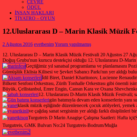
ÇEVRE
ÖDÜL
İNSAN HAKLARI
TİYATRO – OYUN
12.Uluslararası D – Marin Klasik Müzik Fe
2 Ağustos 2016
evetbenim
Yorum yapılmamış
12. Uluslararası D – Marin Klasik Müzik Festivali 20 Ağustos 27 Ağ
Doğuş Grubu'nun kurucu destekçisi olduğu 12. Uluslararası D-Marin K
Geçtiğimiz yıl sanatsal programlama ve planlamasını Pozit
Gümüşlük Eklisia Kilisesi ve Şevket Sabancı Parkı'nın yer aldığı bul
İdil Biret, Daniel Kharitonov, Lucienne Renaudi
Bilkent Senfoni Orkestrası, Zürih Tonhalle Orkestrası gibi önemli is
Büyük, Çellistanbul, Emre Engin, Cansın Kara ve Oxana Shevchenko, 
12. Uluslararası D-Marin Klasik Müzik Festivali; 
gün batımıyla devam eden konserlerin yanı sı
klasik müzik eşliğinde düzenlenecek çocuk atölyeleri, yemek at
ve çağdaş sanat sergisinin yer aldığı farklı disiplinleri bi
Turgutreis D Marin Anagişe Çalışma Saatleri: Hafta içi(S
Turgutreis, GMK Bulvarı No:24 Turgutreis-Bodrum/Muğla