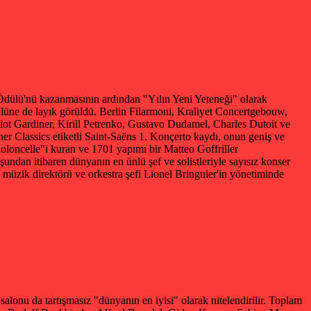
 Ödülü'nü kazanmasının ardından "Yılın Yeni Yeteneği" olarak
ülüne de layık görüldü. Berlin Filarmoni, Kraliyet Concertgebouw,
liot Gardiner, Kirill Petrenko, Gustavo Dudamel, Charles Dutoit ve
ner Classics etiketli Saint-Saëns 1. Konçerto kaydı, onun geniş ve
 Violoncelle"i kuran ve 1701 yapımı bir Matteo Goffriller
undan itibaren dünyanın en ünlü şef ve solistleriyle sayısız konser
 müzik direktörü ve orkestra şefi Lionel Bringuier'in yönetiminde
lonu da tartışmasız "dünyanın en iyisi" olarak nitelendirilir. Toplam