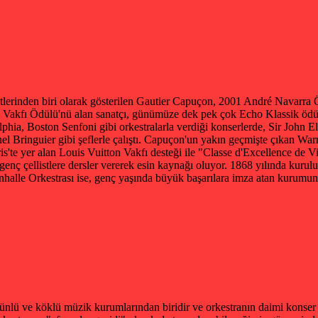
stlerinden biri olarak gösterilen Gautier Capuçon, 2001 André Navarra
toni Vakfı Ödülü'nü alan sanatçı, günümüze dek pek çok Echo Klassik öd
hia, Boston Senfoni gibi orkestralarla verdiği konserlerde, Sir John E
nel Bringuier gibi şeflerle çalıştı. Capuçon'un yakın geçmişte çıkan War
aris'te yer alan Louis Vuitton Vakfı desteği ile "Classe d'Excellence de
nç çellistlere dersler vererek esin kaynağı oluyor. 1868 yılında kuruluş
nhalle Orkestrası ise, genç yaşında büyük başarılara imza atan kurumun
nlü ve köklü müzik kurumlarından biridir ve orkestranın daimi konser sa