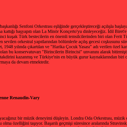
başkanlığı Senfoni Orkestrası eşliğinde gerçekleştireceği açılışla baş
na kattığı başyapıtı olan La Minör Konçerto'yu dinleyeceğiz. İdil Biret
nci kuşak Türk bestecilerin en önemli temsilcilerinden biri olan Ferit
 sevilen orkestral yapıtlarından bölümlerle açılış gecesi coşkusunu sü
t, 1948 yılında çıkartılan ve "Harika Çocuk Yasası" adı verilen özel k
an bu konservatuvarı "Birincilerin Birincisi" unvanını alarak bitirmişt
 takdirini kazanmış ve Türkiye'nin en büyük gurur kaynaklarından biri
armaya da devam etmektedir.
ienne Renaudin-Vary
yacağınız bir müzik deneyimi düşleyin. Londra Oda Orkestrası, müzik d
sı olma özelliğini taşıyor. Başarılı geçmişi süresince aralarında Stravi