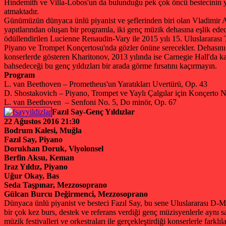
Hindemith ve Villa-Lobos'un da bulunduğu pek çok öncü bestecinin yapıt
atmaktadır.
Günümüzün dünyaca ünlü piyanist ve şeflerinden biri olan Vladimir A
yapıtlarından oluşan bir programla, iki genç müzik dehasına eşlik edec
ödüllendirilen Lucienne Renaudin-Vary ile 2015 yılı 15. Uluslararası
Piyano ve Trompet Konçertosu'nda gözler önüne serecekler. Dehasını 
konserlerde gösteren Kharitonov, 2013 yılında ise Carnegie Hall'da 
bahsedeceği bu genç yıldızları bir arada görme fırsatını kaçırmayın.
Program
L. van Beethoven – Prometheus'un Yaratıkları Uvertürü, Op. 43
D. Shostakovich – Piyano, Trompet ve Yaylı Çalgılar için Konçerto 
L. van Beethoven – Senfoni No. 5, Do minör, Op. 67
Fazıl Say-Genç Yıldızlar
22 Ağustos 2016 21:30
Bodrum Kalesi, Muğla
Fazıl Say, Piyano
Dorukhan Doruk, Viyolonsel
Berfin Aksu, Keman
Iraz Yıldız, Piyano
Uğur Okay, Bas
Seda Taşpınar, Mezzosoprano
Gülcan Burcu Değirmenci, Mezzosoprano
Dünyaca ünlü piyanist ve besteci Fazıl Say, bu sene Uluslararası D-Mar
bir çok kez burs, destek ve referans verdiği genç müzisyenlerle aynı
müzik festivalleri ve orkestraları ile gerçekleştirdiği konserlerle far