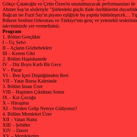
Gökçe Çatakoğlu ve Çetin Özen'in unutulmayacak performansları ile 12
Ahmet Say'ın sözleriyle "Şiirlerdeki güçlü ifade özelliklerini duyarlıl
Bağcan ise Fazıl Say'ın piyano eşliğiyle bu yapıtta bütünleşecek… Tıp
Bilkent Senfoni Orkestrası ve Türkiye'nin genç ve yetenekli seslerinin
takviminizde yer vermelisiniz.
Program
1. Bölüm Gençlikte
I – Üç Selvi
II – Açların Gözbebekleri
III – Kerem Gibi
2. Bölüm Hapishanede
IV – Diz Boyu Karlı Bir Gece
V – Pazar
VI – Ben İçeri Düştüğümden Beri
VII – Yatar Bursa Kalesinde
3. Bölüm İnsan Üzre
VIII – Hapisten Çıktıktan Sonra
IX – Kız Çocuğu
X – Hiroşima
XI – Nerden Gelip Nereye Gidiyoruz?
4. Bölüm Memleket Üzre
XII – Vatan Haini
XIII – Şehitler
XIV – Davet
XV – Memleketim