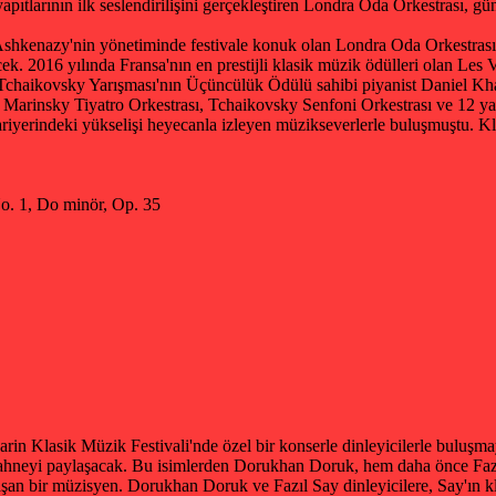
larının ilk seslendirilişini gerçekleştiren Londra Oda Orkestrası, günü
shkenazy'nin yönetiminde festivale konuk olan Londra Oda Orkestrası,
ek. 2016 yılında Fransa'nın en prestijli klasik müzik ödülleri olan Les
 Tchaikovsky Yarışması'nın Üçüncülük Ödülü sahibi piyanist Daniel Khar
Marinsky Tiyatro Orkestrası, Tchaikovsky Senfoni Orkestrası ve 12 yaş
kariyerindeki yükselişi heyecanla izleyen müzikseverlerle buluşmuştu.
No. 1, Do minör, Op. 35
in Klasik Müzik Festivali'nde özel bir konserle dinleyicilerle buluşmay
 sahneyi paylaşacak. Bu isimlerden Dorukhan Doruk, hem daha önce Fazı
klılaşan bir müzisyen. Dorukhan Doruk ve Fazıl Say dinleyicilere, Say'ın 