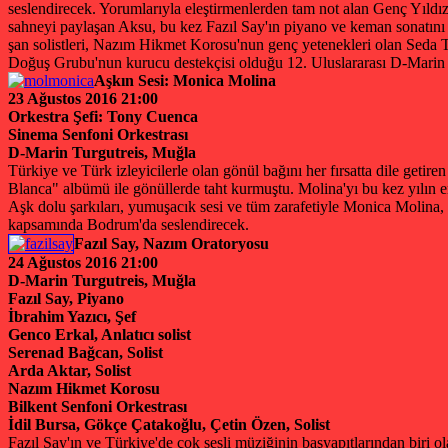
seslendirecek. Yorumlarıyla eleştirmenlerden tam not alan Genç Yıldız
sahneyi paylaşan Aksu, bu kez Fazıl Say'ın piyano ve keman sonatını se
şan solistleri, Nazım Hikmet Korosu'nun genç yetenekleri olan Seda 
Doğuş Grubu'nun kurucu destekçisi olduğu 12. Uluslararası D-Marin K
Aşkın Sesi: Monica Molina
23 Ağustos 2016 21:00
Orkestra Şefi: Tony Cuenca
Sinema Senfoni Orkestrası
D-Marin Turgutreis, Muğla
Türkiye ve Türk izleyicilerle olan gönül bağını her fırsatta dile geti
Blanca" albümü ile gönüllerde taht kurmuştu. Molina'yı bu kez yılın en
Aşk dolu şarkıları, yumuşacık sesi ve tüm zarafetiyle Monica Molina, 
kapsamında Bodrum'da seslendirecek.
Fazıl Say, Nazım Oratoryosu
24 Ağustos 2016 21:00
D-Marin Turgutreis, Muğla
Fazıl Say, Piyano
İbrahim Yazıcı, Şef
Genco Erkal, Anlatıcı solist
Serenad Bağcan, Solist
Arda Aktar, Solist
Nazım Hikmet Korosu
Bilkent Senfoni Orkestrası
İdil Bursa, Gökçe Çatakoğlu, Çetin Özen, Solist
Fazıl Say'ın ve Türkiye'de çok sesli müziğinin başyapıtlarından biri o