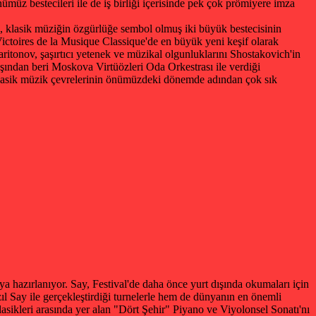
müz bestecileri ile de iş birliği içerisinde pek çok prömiyere imza
 klasik müziğin özgürlüğe sembol olmuş iki büyük bestecisinin
 Victoires de la Musique Classique'de en büyük yeni keşif olarak
itonov, şaşırtıcı yetenek ve müzikal olgunluklarını Shostakovich'in
ından beri Moskova Virtüözleri Oda Orkestrası ile verdiği
 Klasik müzik çevrelerinin önümüzdeki dönemde adından çok sık
a hazırlanıyor. Say, Festival'de daha önce yurt dışında okumaları için
l Say ile gerçekleştirdiği turnelerle hem de dünyanın en önemli
klasikleri arasında yer alan "Dört Şehir" Piyano ve Viyolonsel Sonatı'nı