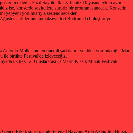
gösterilmektedir. Fazıl Say ile ilk kez henüz 10 yaşındayken aynı
ıldız ise, konserde seyircilere sürpriz bir program sunacak. Konserin
nı yepyeni yorumlarıyla seslendirecekler.
Ağustos tarihlerinde müzikseverleri Bodrum'da buluşturuyor.
bası Antonio Molina'nın en önemli şarkılarını yeniden yorumladığı "Mar
ile birlikte Festival'de izleyeceğiz.
dünyada ilk kez 12. Uluslararası D-Marin Klasik Müzik Festivali
ak Genco Erkal, solist olarak Serenad Bağcan, Arda Aktar, İdil Bursa,