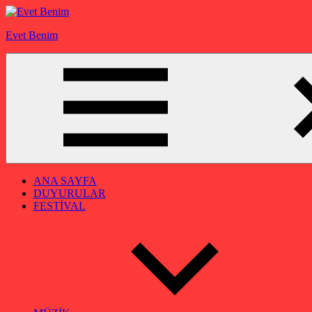
İçeriğe
geç
Evet Benim
ANA SAYFA
DUYURULAR
FESTİVAL