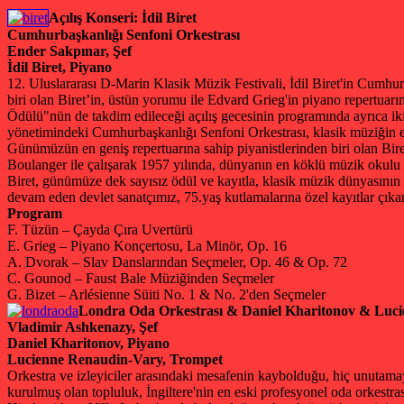
Açılış Konseri: İdil Biret
Cumhurbaşkanlığı Senfoni Orkestrası
Ender Sakpınar, Şef
İdil Biret, Piyano
12. Uluslararası D-Marin Klasik Müzik Festivali, İdil Biret'in Cumhur
biri olan Biret’in, üstün yorumu ile Edvard Grieg'in piyano repertuarı
Ödülü"nün de takdim edileceği açılış gecesinin programında ayrıca iki
yönetimindeki Cumhurbaşkanlığı Senfoni Orkestrası, klasik müziğin en
Günümüzün en geniş repertuarına sahip piyanistlerinden biri olan Bire
Boulanger ile çalışarak 1957 yılında, dünyanın en köklü müzik okulu ol
Biret, günümüze dek sayısız ödül ve kayıtla, klasik müzik dünyasının
devam eden devlet sanatçımız, 75.yaş kutlamalarına özel kayıtlar çık
Program
F. Tüzün – Çayda Çıra Uvertürü
E. Grieg – Piyano Konçertosu, La Minör, Op. 16
A. Dvorak – Slav Danslarından Seçmeler, Op. 46 & Op. 72
C. Gounod – Faust Bale Müziğinden Seçmeler
G. Bizet – Arlésienne Süiti No. 1 & No. 2'den Seçmeler
Londra Oda Orkestrası & Daniel Kharitonov & Luc
Vladimir Ashkenazy, Şef
Daniel Kharitonov, Piyano
Lucienne Renaudin-Vary, Trompet
Orkestra ve izleyiciler arasındaki mesafenin kaybolduğu, hiç unutama
kurulmuş olan topluluk, İngiltere'nin en eski profesyonel oda orkestra