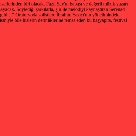
rlerinden biri olacak. Fazıl Say'ın babası ve değerli müzik yazarı
ayacak. Söylediği şarkılarla, şiir ile melodiyi kaynaştıran Serenad
i gibi…" Oratoryoda solistlere İbrahim Yazıcı'nın yönetimindeki
miyle bile hislerin derinliklerine temas eden bu başyapıta, festival