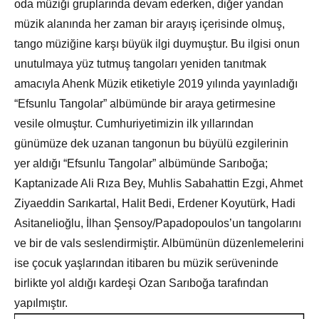
oda müziği gruplarında devam ederken, diğer yandan
müzik alanında her zaman bir arayış içerisinde olmuş,
tango müziğine karşı büyük ilgi duymuştur. Bu ilgisi onun
unutulmaya yüz tutmuş tangoları yeniden tanıtmak
amacıyla Ahenk Müzik etiketiyle 2019 yılında yayınladığı
“Efsunlu Tangolar” albümünde bir araya getirmesine
vesile olmuştur. Cumhuriyetimizin ilk yıllarından
günümüze dek uzanan tangonun bu büyülü ezgilerinin
yer aldığı “Efsunlu Tangolar” albümünde Sarıboğa;
Kaptanizade Ali Rıza Bey, Muhlis Sabahattin Ezgi, Ahmet
Ziyaeddin Sarıkartal, Halit Bedi, Erdener Koyutürk, Hadi
Asitanelioğlu, İlhan Şensoy/Papadopoulos’un tangolarını
ve bir de vals seslendirmiştir. Albümünün düzenlemelerini
ise çocuk yaşlarından itibaren bu müzik serüveninde
birlikte yol aldığı kardeşi Ozan Sarıboğa tarafından
yapılmıştır.