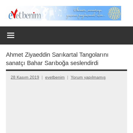
İçeriğe
geç
Evet
Benim
Ahmet Ziyaeddin Sarıkartal Tangolarını
sanatçı Bahar Sarıboğa seslendirdi
28 Kasım 2019
evetbenim
Yorum yapılmamış