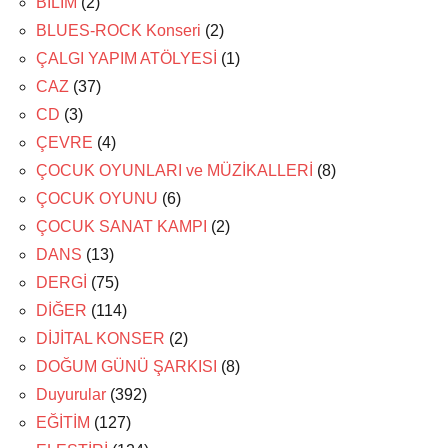
BİLİM
(2)
BLUES-ROCK Konseri
(2)
ÇALGI YAPIM ATÖLYESİ
(1)
CAZ
(37)
CD
(3)
ÇEVRE
(4)
ÇOCUK OYUNLARI ve MÜZİKALLERİ
(8)
ÇOCUK OYUNU
(6)
ÇOCUK SANAT KAMPI
(2)
DANS
(13)
DERGİ
(75)
DİĞER
(114)
DİJİTAL KONSER
(2)
DOĞUM GÜNÜ ŞARKISI
(8)
Duyurular
(392)
EĞİTİM
(127)