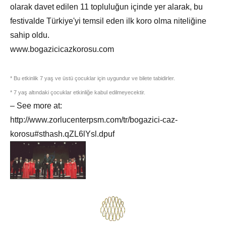
olarak davet edilen 11 topluluğun içinde yer alarak, bu
festivalde Türkiye'yi temsil eden ilk koro olma niteliğine
sahip oldu.
www.bogazicicazkorosu.com
* Bu etkinlik 7 yaş ve üstü çocuklar için uygundur ve bilete tabidirler.
* 7 yaş altındaki çocuklar etkinliğe kabul edilmeyecektir.
– See more at:
http://www.zorlucenterpsm.com/tr/bogazici-caz-
korosu#sthash.qZL6lYsl.dpuf