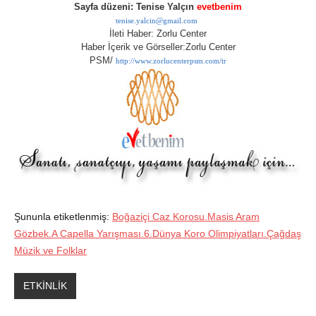
Sayfa düzeni: Tenise Yalçın
evetbenim
tenise.yalcin@gmail.com
İleti Haber: Zorlu Center
Haber İçerik ve Görseller:
Zorlu Center
PSM/
http://www.zorlucenterpsm.com/tr
Şununla etiketlenmiş:
Boğaziçi Caz Korosu.Masis Aram
Gözbek.A Capella Yarışması.6.Dünya Koro Olimpiyatları.Çağdaş
Müzik ve Folklar
ETKİNLİK