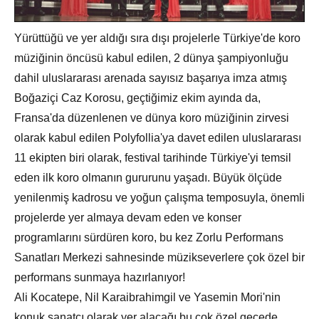
Yürüttüğü ve yer aldığı sıra dışı projelerle Türkiye'de koro
müziğinin öncüsü kabul edilen, 2 dünya şampiyonluğu
dahil uluslararası arenada sayısız başarıya imza atmış
Boğaziçi Caz Korosu, geçtiğimiz ekim ayında da,
Fransa'da düzenlenen ve dünya koro müziğinin zirvesi
olarak kabul edilen Polyfollia'ya davet edilen uluslararası
11 ekipten biri olarak, festival tarihinde Türkiye'yi temsil
eden ilk koro olmanın gururunu yaşadı. Büyük ölçüde
yenilenmiş kadrosu ve yoğun çalışma temposuyla, önemli
projelerde yer almaya devam eden ve konser
programlarını sürdüren koro, bu kez Zorlu Performans
Sanatları Merkezi sahnesinde müzikseverlere çok özel bir
performans sunmaya hazırlanıyor!
Ali Kocatepe, Nil Karaibrahimgil ve Yasemin Mori'nin
konuk sanatçı olarak yer alacağı bu çok özel gecede,