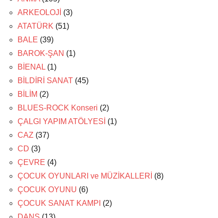
ARKEOLOJİ
(3)
ATATÜRK
(51)
BALE
(39)
BAROK-ŞAN
(1)
BİENAL
(1)
BİLDİRİ SANAT
(45)
BİLİM
(2)
BLUES-ROCK Konseri
(2)
ÇALGI YAPIM ATÖLYESİ
(1)
CAZ
(37)
CD
(3)
ÇEVRE
(4)
ÇOCUK OYUNLARI ve MÜZİKALLERİ
(8)
ÇOCUK OYUNU
(6)
ÇOCUK SANAT KAMPI
(2)
DANS
(13)