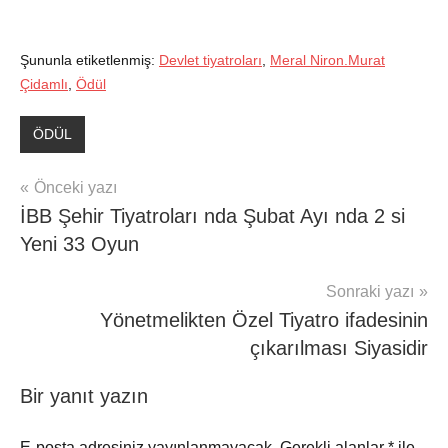
Şununla etiketlenmiş:
Devlet tiyatroları
,
Meral Niron.Murat
Çidamlı
,
Ödül
ÖDÜL
Yazı
Önceki yazı
İBB Şehir Tiyatroları nda Şubat Ayı nda 2 si
gezinmesi
Yeni 33 Oyun
Sonraki yazı
Yönetmelikten Özel Tiyatro ifadesinin
çıkarılması Siyasidir
Bir yanıt yazın
E-posta adresiniz yayınlanmayacak.
Gerekli alanlar
*
ile