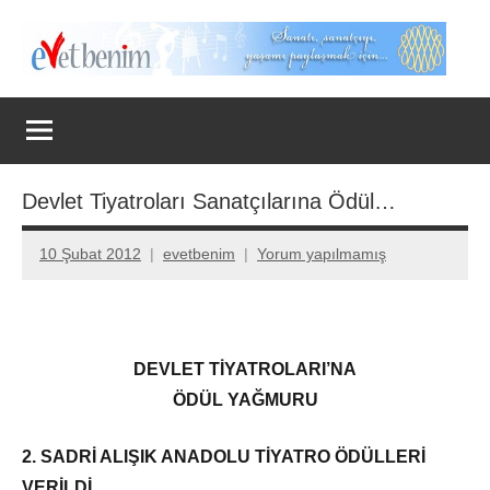
İçeriğe
geç
Evet
Benim
Devlet Tiyatroları Sanatçılarına Ödül…
10 Şubat 2012
evetbenim
Yorum yapılmamış
DEVLET TİYATROLARI’NA
ÖDÜL YAĞMURU
2. SADRİ ALIŞIK ANADOLU TİYATRO ÖDÜLLERİ
VERİLDİ…