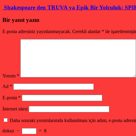
Shakespeare den TRUVA ya Epik Bir Yolculuk: SP
Bir yanıt yazın
E-posta adresiniz yayınlanmayacak.
Gerekli alanlar
*
ile işaretlenmişl
Yorum
*
Ad
*
E-posta
*
İnternet sitesi
Daha sonraki yorumlarımda kullanılması için adım, e-posta adresim
dokuz
−
=
8