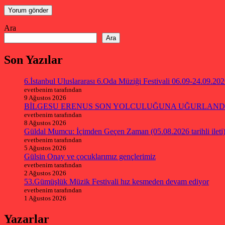
Ara
Ara
Son Yazılar
6.İstanbul Uluslararası 6.Oda Müziği Festivali 06.09-24.09.20
evetbenim tarafından
9 Ağustos 2026
BİLGESU ERENUS SON YOLCULUĞUNA UĞURLAND
evetbenim tarafından
8 Ağustos 2026
Güldal Mumcu: İçimden Geçen Zaman (05.08.2026 tarihli ileti
evetbenim tarafından
5 Ağustos 2026
Gülsin Onay ve çocuklarımız gençlerimiz
evetbenim tarafından
2 Ağustos 2026
53.Gümüşlük Müzik Festivali hız kesmeden devam ediyor
evetbenim tarafından
1 Ağustos 2026
Yazarlar