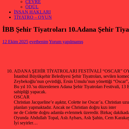
ÇEVRE
ÖDÜL
İNSAN HAKLARI
TİYATRO – OYUN
İBB Şehir Tiyatroları 10.Adana Şehir Tiyat
12 Ekim 2025
evetbenim
Yorum yapılmamış
ADANA ŞEHİR TİYATROLARI FESTİVALİ “OSCAR” 
İstanbul Büyükşehir Belediyesi Şehir Tiyatroları, sevilen kome
Zeybekoğlu’nun çevirdiği, Ersin Umulu’nun yönettiği “Oscar”, 1
Bu yıl 10.’su düzenlenen Adana Şehir Tiyatroları Festivali, 13
sahipliği yapacak.
OSCAR
Christian Jacqueline’e aşıktır, Colette ise Oscar’a. Christian u
planları yapmaktadır. Ancak ne Christian doğru kızı ister
ne de Colette doğru adamla evlenmek üzeredir. Birkaç dakikada
Oyunda Abdullah Topal, Aslı Aybars, Aslı Şahin, Cem Karaka
İyi seyirler…