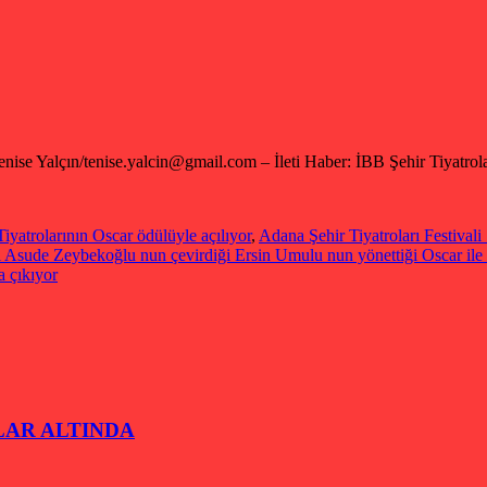
enise Yalçın/tenise.yalcin@gmail.com – İleti Haber: İBB Şehir Tiyatrola
iyatrolarının Oscar ödülüyle açılıyor
,
Adana Şehir Tiyatroları Festival
 Asude Zeybekoğlu nun çevirdiği Ersin Umulu nun yönettiği Oscar ile 
a çıkıyor
DIZLAR ALTINDA