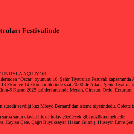
roları Festivalinde
OYUNUYLA AÇILIYOR
dilerinden “Oscar” oyununu 10. Şehir Tiyatroları Festivali kapsamında
3 Ekim ve 14 Ekim tarihlerinde saat 20.00’de Adana Şehir Tiyatroları S
 Ekim-5 Kasım 2025 tarihleri arasında Mersin, Giresun, Ordu, Erzurum, 
zun süredir sevdiği kızı Mösyö Bernard’dan isteme niyetindedir. Colette 
 sarpa saran olaylar hiç de kolay çözülecek gibi gözükmemektedir.
ya, Ceylan Çete, Çağrı Büyüksayar, Hakan Gümüş, Hüseyin Emre Şen, 