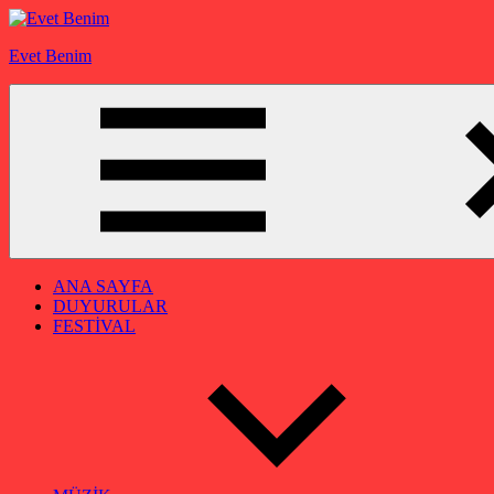
İçeriğe
geç
Evet Benim
ANA SAYFA
DUYURULAR
FESTİVAL