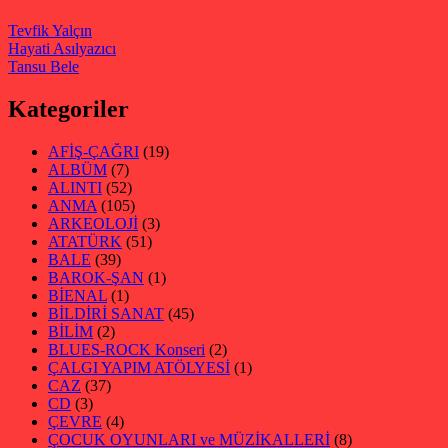
Tevfik Yalçın
Hayati Asılyazıcı
Tansu Bele
Kategoriler
AFİŞ-ÇAĞRI
(19)
ALBÜM
(7)
ALINTI
(52)
ANMA
(105)
ARKEOLOJİ
(3)
ATATÜRK
(51)
BALE
(39)
BAROK-ŞAN
(1)
BİENAL
(1)
BİLDİRİ SANAT
(45)
BİLİM
(2)
BLUES-ROCK Konseri
(2)
ÇALGI YAPIM ATÖLYESİ
(1)
CAZ
(37)
CD
(3)
ÇEVRE
(4)
ÇOCUK OYUNLARI ve MÜZİKALLERİ
(8)