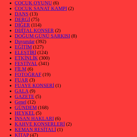
ÇOCUK OYUNU
(6)
ÇOCUK SANAT KAMPI
(2)
DANS
(13)
DERGİ
(75)
DİĞER
(114)
DİJİTAL KONSER
(2)
DOĞUM GÜNÜ ŞARKISI
(8)
Duyurular
(392)
EĞİTİM
(127)
ELEŞTİRİ
(124)
ETKİNLİK
(300)
FESTİVAL
(341)
FİLM
(6)
FOTOĞRAF
(19)
FUAR
(3)
FUAYE KONSERİ
(1)
GALA
(9)
GAZETE
(5)
Genel
(12)
GÜNDEM
(168)
HEYKEL
(5)
İNSAN HAKLARI
(6)
KAHVE KONSERLERİ
(2)
KEMAN RESİTALİ
(1)
KİTAP
(47)