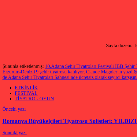
Sayfa düzeni: T
Şununla etiketlenmiş:
10.Adana Şehir Tiyatroları Festivali İBB Şehir T
Erzurum-Denizli 9 şehir tiyatrosu katılıyor
,
Claude Magnier in yazdığı
de Adana Şehir Tiyatroları Sahnesi nde ücretsiz olarak seyirci karşısın
ETKİNLİK
FESTİVAL
TİYATRO - OYUN
Yazı
Önceki yazı
gezinmesi
Romanya Büyükelçileri Tiyatrosu Solistleri: YIL
Sonraki yazı