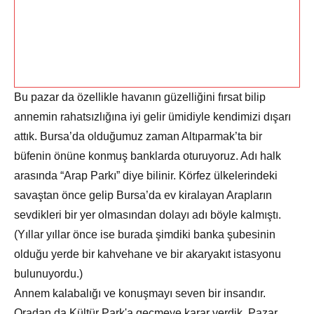
Bu pazar da özellikle havanın güzelliğini fırsat bilip
annemin rahatsızlığına iyi gelir ümidiyle kendimizi dışarı
attık. Bursa’da olduğumuz zaman Altıparmak’ta bir
büfenin önüne konmuş banklarda oturuyoruz. Adı halk
arasında “Arap Parkı” diye bilinir. Körfez ülkelerindeki
savaştan önce gelip Bursa’da ev kiralayan Arapların
sevdikleri bir yer olmasından dolayı adı böyle kalmıştı.
(Yıllar yıllar önce ise burada şimdiki banka şubesinin
olduğu yerde bir kahvehane ve bir akaryakıt istasyonu
bulunuyordu.)
Annem kalabalığı ve konuşmayı seven bir insandır.
Oradan da Kültür Park'a geçmeye karar verdik. Pazar