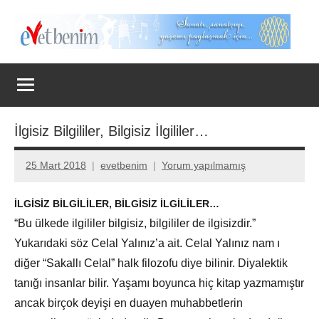
İçeriğe
geç
Evet
Benim
İlgisiz Bilgililer, Bilgisiz İlgililer…
25 Mart 2018
evetbenim
Yorum yapılmamış
İLGİSİZ BİLGİLİLER, BİLGİSİZ İLGİLİLER…
“Bu ülkede ilgililer bilgisiz, bilgililer de ilgisizdir.”
Yukarıdaki söz Celal Yalınız’a ait. Celal Yalınız nam ı
diğer “Sakallı Celal” halk filozofu diye bilinir. Diyalektik
tanığı insanlar bilir. Yaşamı boyunca hiç kitap yazmamıştır
ancak birçok deyişi en duayen muhabbetlerin