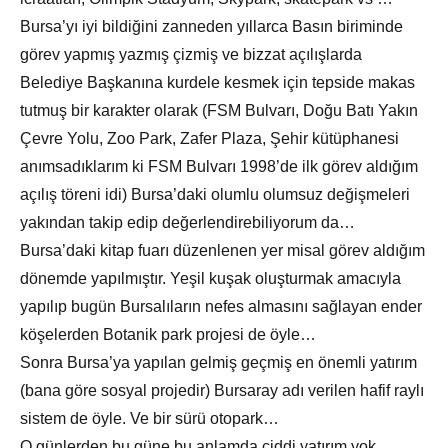
Bursa’yı iyi bildiğini zanneden yıllarca Basın biriminde
görev yapmış yazmış çizmiş ve bizzat açılışlarda
Belediye Başkanına kurdele kesmek için tepside makas
tutmuş bir karakter olarak (FSM Bulvarı, Doğu Batı Yakın
Çevre Yolu, Zoo Park, Zafer Plaza, Şehir kütüphanesi
anımsadıklarım ki FSM Bulvarı 1998’de ilk görev aldığım
açılış töreni idi) Bursa’daki olumlu olumsuz değişmeleri
yakından takip edip değerlendirebiliyorum da…
Bursa’daki kitap fuarı düzenlenen yer misal görev aldığım
dönemde yapılmıştır. Yeşil kuşak oluşturmak amacıyla
yapılıp bugün Bursalıların nefes almasını sağlayan ender
köşelerden Botanik park projesi de öyle…
Sonra Bursa’ya yapılan gelmiş geçmiş en önemli yatırım
(bana göre sosyal projedir) Bursaray adı verilen hafif raylı
sistem de öyle. Ve bir sürü otopark…
O günlerden bu güne bu anlamda ciddi yatırım yok.