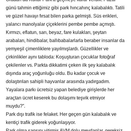
günü tahmin ettiğimiz gibi park hıncahınç kalabalıktı. Tatili
ve güzel havayı fırsat bilen parka gelmişti. Süs erikleri,
yalancı manolyalar çiçeklerini pembe pembe açmıştı.
Kırmızı, eflatun, sarı, beyaz, fare kulakları, şeytan
arabaları, hindibalar, ballıbabalarlarla beraber insanlar da
yemyeşil çimenliklere yayılmışlardı. Güzellikler ve
çirkinlikler aynı tabloda: Koşuşturan çocuklar fotoğraf
çekilenler vs. Parkta dikkatimi çeken ilk şey kalabalık
dışında araç yoğunluğu oldu. Bu kadar çocuk ve
dolaştırılan sahipli hayvanlar arasında yadırgadım.
Yayalara parkı ücretsiz yapan belediye girişlerde her
araçtan ücret keserek bu dolaşımı teşvik etmiyor
muydu?”.
Park dışı trafik ise felaket. Her geçen gün kalabalık ve
kentiçi trafik giderek yoğunlaşıyor.
Park olma şansını yitirmiş AVM dolu meydanlar, gereksiz