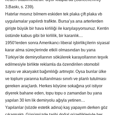
3.Baskı, s. 239).
Hatırlar mısınız bilmem eskiden tek plaka çift plaka vb
uygulamalar yapılırdı trafikte. Bursa’ya ana arterlerden
girişte büyük bir hava kirliliği ile karşılaşıyorsunuz. Kentin
üstünde kabus gibi bir kirlilik, bir karanlık…
1950’lerden sonra Amerikancı liberal işbirlikçilerin siyasal
karar alma süreçlerinde etkili olmasından bu yana
Türkiye'de demiryollarının sökülerek karayollarının teşvik
edilmesiyle birlikte reklamla da özendirilen otomobil
sayısı ve akaryakıt bağımlılığı artmıştır. Oysa bunlar ülke
ve toplum yararına kullanılması sınırlı ve planlı tutulması
gereken araçlardı. Herkes köyüne sokağına yol istiyor
diyerek bahane eden, topu topu o zamandan bu yana
yapılan 30 km lik demiryolu ağıyla yetinen…
Yapılanlar (sözde estetik adına) kaş yapayım derken göz
çıkarmaktı. Günümüzde tarihi doğal güzellikleriyle her