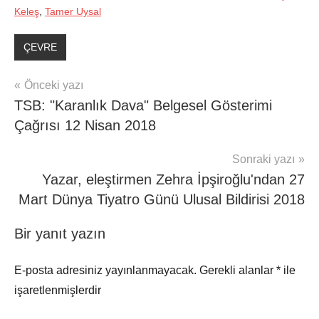
Keleş
,
Tamer Uysal
ÇEVRE
Yazı
Önceki yazı
TSB: "Karanlık Dava" Belgesel Gösterimi
gezinmesi
Çağrısı 12 Nisan 2018
Sonraki yazı
Yazar, eleştirmen Zehra İpşiroğlu'ndan 27
Mart Dünya Tiyatro Günü Ulusal Bildirisi 2018
Bir yanıt yazın
E-posta adresiniz yayınlanmayacak.
Gerekli alanlar
*
ile
işaretlenmişlerdir