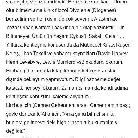
vazgeçilmez sözlerindendir. Benzetmek ne kadar doğru
olur bilmem ama kinik filozof Diyojen’e (Diogenes)
benzetirim ve her ikisini de çok severim. Araştırmacı
Yazar Orhan Karaveli hakkında bir kitap yazmıştır: “Bir
Bilinmeyen Ünlü’nün Yaşam Öyküsü: Sakallı Celal” …
Yıllarca kentleşme konusunda da Mübeccel Kıray, Ruşen
Keleş, İlhan Tekeli ve yabancı kaynakları (David Harvey,
Henri Levebvre, Lewis Mumford vs.) okudum, okurum.
Herhangi bir konuda kitap türünde belli referanslar
dışında pek ayrım yapmıyorum. Bilgi hazneme değer
katacak her şeyi okurum. Zaman zaman da kendi adıma
kentleşme konusunu kaleme alıyorum.
Limbus için (Cennet Cehennem arası, Cehennemin başı)
şöyle der Dante Alighieri: “Ama şunu bilmelisin ki,
bunlara gelinceye dek, hiçbir insan ruhu kurtarılmış
değildir.”