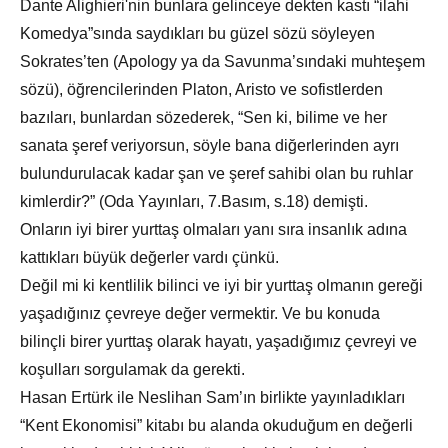
Dante Alighieri'nin bunlara gelinceye dekten kastı “ilahi
Komedya”sında saydıkları bu güzel sözü söyleyen
Sokrates’ten (Apology ya da Savunma’sındaki muhteşem
sözü), öğrencilerinden Platon, Aristo ve sofistlerden
bazıları, bunlardan sözederek, “Sen ki, bilime ve her
sanata şeref veriyorsun, söyle bana diğerlerinden ayrı
bulundurulacak kadar şan ve şeref sahibi olan bu ruhlar
kimlerdir?” (Oda Yayınları, 7.Basım, s.18) demişti.
Onların iyi birer yurttaş olmaları yanı sıra insanlık adına
kattıkları büyük değerler vardı çünkü.
Değil mi ki kentlilik bilinci ve iyi bir yurttaş olmanın gereği
yaşadığınız çevreye değer vermektir. Ve bu konuda
bilinçli birer yurttaş olarak hayatı, yaşadığımız çevreyi ve
koşulları sorgulamak da gerekti.
Hasan Ertürk ile Neslihan Sam’ın birlikte yayınladıkları
“Kent Ekonomisi” kitabı bu alanda okuduğum en değerli