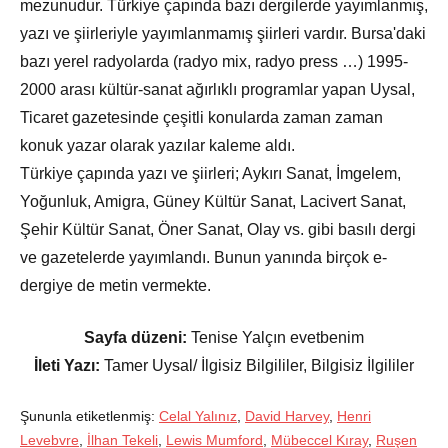
mezunudur. Türkiye çapında bazı dergilerde yayımlanmış,
yazı ve şiirleriyle yayımlanmamış şiirleri vardır. Bursa'daki
bazı yerel radyolarda (radyo mix, radyo press …) 1995-
2000 arası kültür-sanat ağırlıklı programlar yapan Uysal,
Ticaret gazetesinde çeşitli konularda zaman zaman
konuk yazar olarak yazılar kaleme aldı.
Türkiye çapında yazı ve şiirleri; Aykırı Sanat, İmgelem,
Yoğunluk, Amigra, Güney Kültür Sanat, Lacivert Sanat,
Şehir Kültür Sanat, Öner Sanat, Olay vs. gibi basılı dergi
ve gazetelerde yayımlandı. Bunun yanında birçok e-
dergiye de metin vermekte.
Sayfa düzeni:
Tenise Yalçın evetbenim
İleti Yazı:
Tamer Uysal/ İlgisiz Bilgililer, Bilgisiz İlgililer
Şununla etiketlenmiş:
Celal Yalınız
,
David Harvey
,
Henri
Levebvre
,
İlhan Tekeli
,
Lewis Mumford
,
Mübeccel Kıray
,
Ruşen