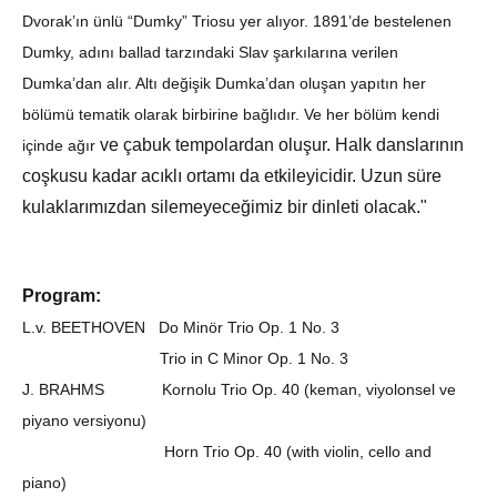
Dvorak’ın ünlü “Dumky” Triosu yer alıyor. 1891’de bestelenen
Dumky, adını ballad tarzındaki Slav şarkılarına verilen
Dumka’dan alır. Altı değişik Dumka’dan oluşan yapıtın her
bölümü tematik olarak birbirine bağlıdır. Ve her bölüm kendi
ve çabuk tempolardan oluşur. Halk danslarının
içinde ağır
coşkusu kadar acıklı ortamı da etkileyicidir. Uzun süre
kulaklarımızdan silemeyeceğimiz bir dinleti olacak."
Program:
L.v. BEETHOVEN Do Minör Trio Op. 1 No. 3
Trio in C Minor Op. 1 No. 3
J. BRAHMS Kornolu Trio Op. 40 (keman, viyolonsel ve
piyano versiyonu)
Horn Trio Op. 40 (with violin, cello and
piano)