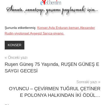
Şununla etiketlenmiş:
Konser.Ayla Erduran-keman.Alexander
Rudin-viyolonsel.Ayşegül Sarıca-piyano.
KONSER
Yazı
Önceki yazı
Ruşen Güneş 75 Yaşında, RUŞEN GÜNEŞ E
gezinmesi
SAYGI GECESİ
Sonraki yazı
OYUNCU – ÇEVİRMEN TUĞRUL ÇETİNER
E POLONYA HALKINDAN İKİ ÖDÜL…