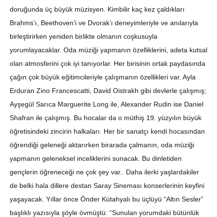
doruğunda üç büyük müzisyen. Kimbilir kaç kez çaldıkları
Brahms’ı, Beethoven’i ve Dvorak’ı deneyimleriyle ve anılarıyla
birleştirirken yeniden birlikte olmanın coşkusuyla
yorumlayacaklar. Oda müziği yapmanın özelliklerini, adeta kutsal
olan atmosferini çok iyi tanıyorlar. Her birisinin ortak paydasında
çağın çok büyük eğitimcileriyle çalışmanın özellikleri var. Ayla
Erduran Zino Francescatti, David Oistrakh gibi devlerle çalışmış;
Ayşegül Sarıca Marguerite Long ile, Alexander Rudin ise Daniel
Shafran ile çalışmış. Bu hocalar da o müthiş 19. yüzyılın büyük
öğretisindeki zincirin halkaları. Her bir sanatçı kendi hocasından
öğrendiği geleneği aktarırken birarada çalmanın, oda müziği
yapmanın geleneksel inceliklerini sunacak. Bu dinletiden
gençlerin öğreneceği ne çok şey var.. Daha ilerki yaşlardakiler
de belki hala dillere destan Saray Sineması konserlerinin keyfini
yaşayacak. Yıllar önce Önder Kütahyalı bu üçlüyü “Altın Sesler”
başlıklı yazısıyla şöyle övmüştü: “Sunulan yorumdaki bütünlük