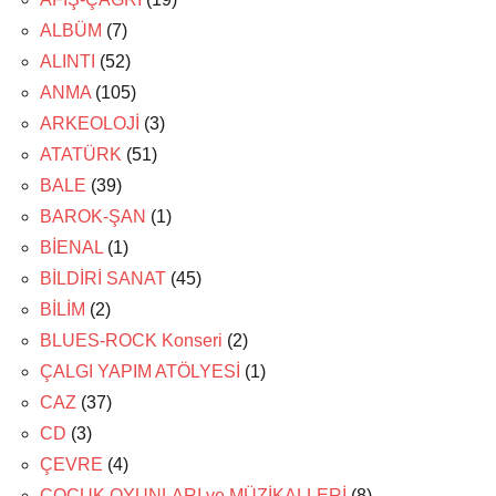
ALBÜM
(7)
ALINTI
(52)
ANMA
(105)
ARKEOLOJİ
(3)
ATATÜRK
(51)
BALE
(39)
BAROK-ŞAN
(1)
BİENAL
(1)
BİLDİRİ SANAT
(45)
BİLİM
(2)
BLUES-ROCK Konseri
(2)
ÇALGI YAPIM ATÖLYESİ
(1)
CAZ
(37)
CD
(3)
ÇEVRE
(4)
ÇOCUK OYUNLARI ve MÜZİKALLERİ
(8)