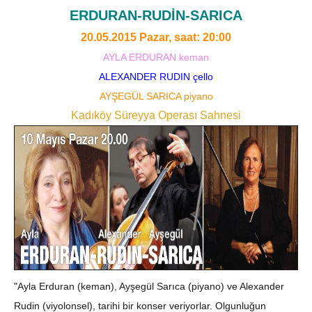
ERDURAN-RUDİN-SARICA
20.05.2015 Pazar, saat: 20:00
AYLA ERDURAN keman
ALEXANDER RUDIN çello
AYŞEGÜL SARICA piyano
Kadıköy Süreyya Operası Sahnesi
"Ayla Erduran (keman), Ayşegül Sarıca (piyano) ve Alexander
Rudin (viyolonsel), tarihi bir konser veriyorlar. Olgunluğun