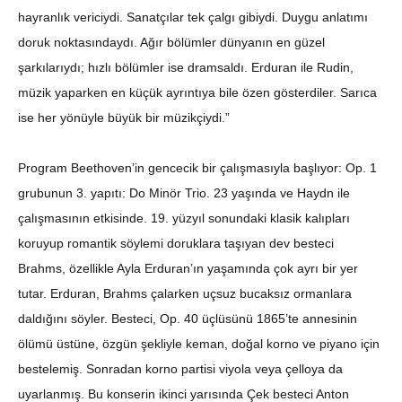
hayranlık vericiydi. Sanatçılar tek çalgı gibiydi. Duygu anlatımı
doruk noktasındaydı. Ağır bölümler dünyanın en güzel
şarkılarıydı; hızlı bölümler ise dramsaldı. Erduran ile Rudin,
müzik yaparken en küçük ayrıntıya bile özen gösterdiler. Sarıca
ise her yönüyle büyük bir müzikçiydi.”
Program Beethoven’in gencecik bir çalışmasıyla başlıyor: Op. 1
grubunun 3. yapıtı: Do Minör Trio. 23 yaşında ve Haydn ile
çalışmasının etkisinde. 19. yüzyıl sonundaki klasik kalıpları
koruyup romantik söylemi doruklara taşıyan dev besteci
Brahms, özellikle Ayla Erduran’ın yaşamında çok ayrı bir yer
tutar. Erduran, Brahms çalarken uçsuz bucaksız ormanlara
daldığını söyler. Besteci, Op. 40 üçlüsünü 1865’te annesinin
ölümü üstüne, özgün şekliyle keman, doğal korno ve piyano için
bestelemiş. Sonradan korno partisi viyola veya çelloya da
uyarlanmış. Bu konserin ikinci yarısında Çek besteci Anton