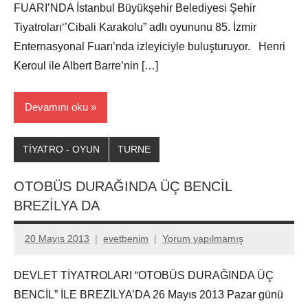
FUARI’NDA İstanbul Büyükşehir Belediyesi Şehir
Tiyatroları‘’Cibali Karakolu” adlı oyununu 85. İzmir
Enternasyonal Fuarı’nda izleyiciyle buluşturuyor. Henri
Keroul ile Albert Barre’nin […]
Devamını oku
TİYATRO - OYUN
TURNE
OTOBÜS DURAĞINDA ÜÇ BENCİL
BREZİLYA DA
20 Mayıs 2013
evetbenim
Yorum yapılmamış
DEVLET TİYATROLARI “OTOBÜS DURAĞINDA ÜÇ
BENCİL” İLE BREZİLYA’DA 26 Mayıs 2013 Pazar günü