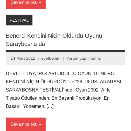
Devamını oku
FESTİVAL
Benerci Kendini Niçin Öldürdü Oyunu
Saraybosna da
14 Mart 2012
evetbenim
Yorum yapılmamış
DEVLET TİYATROLARI ÖDÜLLÜ OYUN “BENERCİ
KENDİNİ NİÇİN ÖLDÜRDÜ?” ile “28. ULUSLARARASI
SARAYBOSNA FESTİVALİ”nde Oyun 2002 “Afife
Tiyatro Ödülleri’nden, En Başarılı Prodüksiyon, En
Başarılı Yönetmen, […]
Devamını oku