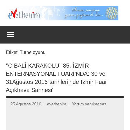
İçeriğe
geç
Evet
Benim
Etiket:
Turne oyunu
‘’CİBALİ KARAKOLU’’ 85. İZMİR
ENTERNASYONAL FUARI’NDA: 30 ve
31Ağustos 2016 tarihleri’nde İzmir Fuar
Açıkhava Sahnesi’
25 Ağustos 2016
evetbenim
Yorum yapılmamış