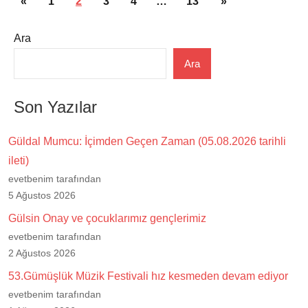
Önceki
Sonraki
«
1
2
3
4
…
13
»
sayfalaması
yazılar
yazılar
Ara
Ara
Son Yazılar
Güldal Mumcu: İçimden Geçen Zaman (05.08.2026 tarihli
ileti)
evetbenim tarafından
5 Ağustos 2026
Gülsin Onay ve çocuklarımız gençlerimiz
evetbenim tarafından
2 Ağustos 2026
53.Gümüşlük Müzik Festivali hız kesmeden devam ediyor
evetbenim tarafından