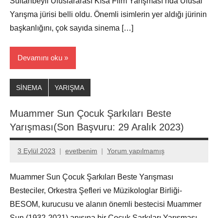
Sultanbeyli Uluslararası Kısa Film Yarışması’nda Ulusal
Yarışma jürisi belli oldu. Önemli isimlerin yer aldığı jürinin
başkanlığını, çok sayıda sinema […]
Devamını oku
SİNEMA
YARIŞMA
Muammer Sun Çocuk Şarkıları Beste
Yarışması(Son Başvuru: 29 Aralık 2023)
3 Eylül 2023
evetbenim
Yorum yapılmamış
Muammer Sun Çocuk Şarkıları Beste Yarışması
Besteciler, Orkestra Şefleri ve Müzikologlar Birliği-
BESOM, kurucusu ve alanın önemli bestecisi Muammer
Sun (1932-2021) anısına bir Çocuk Şarkıları Yarışması