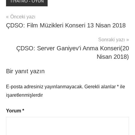
TİYATRO - OYUN
Yazı
Önceki yazı
ÇDSO: Film Müzikleri Konseri 13 Nisan 2018
gezinmesi
Sonraki yazı
ÇDSO: Server Ganiyev'i Anma Konseri(20
Nisan 2018)
Bir yanıt yazın
E-posta adresiniz yayınlanmayacak.
Gerekli alanlar
*
ile
işaretlenmişlerdir
Yorum
*