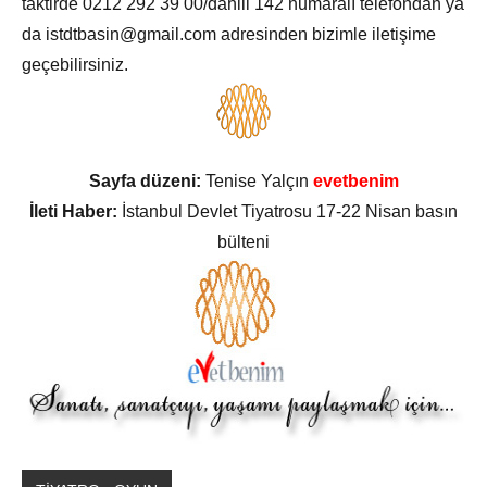
taktirde 0212 292 39 00/dahili 142 numaralı telefondan ya
da istdtbasin@gmail.com adresinden bizimle iletişime
geçebilirsiniz.
Sayfa düzeni:
Tenise Yalçın
evetbenim
İleti Haber:
İstanbul Devlet Tiyatrosu 17-22 Nisan basın
bülteni