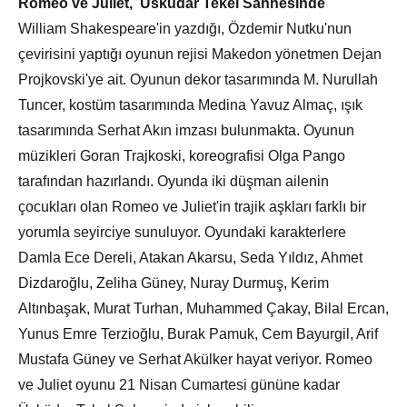
Romeo ve Juliet, Üsküdar Tekel Sahnesinde
William Shakespeare'in yazdığı, Özdemir Nutku'nun
çevirisini yaptığı oyunun rejisi Makedon yönetmen Dejan
Projkovski'ye ait. Oyunun dekor tasarımında M. Nurullah
Tuncer, kostüm tasarımında Medina Yavuz Almaç, ışık
tasarımında Serhat Akın imzası bulunmakta. Oyunun
müzikleri Goran Trajkoski, koreografisi Olga Pango
tarafından hazırlandı. Oyunda iki düşman ailenin
çocukları olan Romeo ve Juliet'in trajik aşkları farklı bir
yorumla seyirciye sunuluyor. Oyundaki karakterlere
Damla Ece Dereli, Atakan Akarsu, Seda Yıldız, Ahmet
Dizdaroğlu, Zeliha Güney, Nuray Durmuş, Kerim
Altınbaşak, Murat Turhan, Muhammed Çakay, Bilal Ercan,
Yunus Emre Terzioğlu, Burak Pamuk, Cem Bayurgil, Arif
Mustafa Güney ve Serhat Akülker hayat veriyor. Romeo
ve Juliet oyunu 21 Nisan Cumartesi gününe kadar