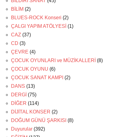
BİLDİRİ SANAT
(45)
BİLİM
(2)
BLUES-ROCK Konseri
(2)
ÇALGI YAPIM ATÖLYESİ
(1)
CAZ
(37)
CD
(3)
ÇEVRE
(4)
ÇOCUK OYUNLARI ve MÜZİKALLERİ
(8)
ÇOCUK OYUNU
(6)
ÇOCUK SANAT KAMPI
(2)
DANS
(13)
DERGİ
(75)
DİĞER
(114)
DİJİTAL KONSER
(2)
DOĞUM GÜNÜ ŞARKISI
(8)
Duyurular
(392)