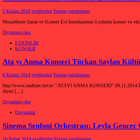
5 Kasım 2018
evetbenim
Yorum yapılmamış
Mozarthaus Sanat ve Konser Evi kuruluşunun 6.yılında konser ve
Devamını oku
ETKİNLİK
KONSER
Ata yı Anma Konseri Türkan Saylan Kült
8 Kasım 2014
evetbenim
Yorum yapılmamış
http://www.maltepe.bel.tr/ "ATAYI ANMA KONSERİ" 09.11.2014 Pazar
diyen […]
Devamını oku
Duyurular
Sinema Senfoni Orkestrası: Leyla Gencer 
26 Şubat 2014
evetbenim
Yorum yapılmamış