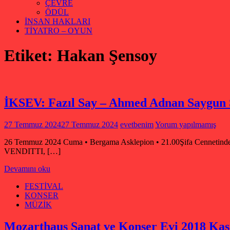
ÇEVRE
ÖDÜL
İNSAN HAKLARI
TİYATRO – OYUN
Etiket:
Hakan Şensoy
İKSEV: Fazıl Say – Ahmed Adnan Saygun S
27 Temmuz 2024
27 Temmuz 2024
evetbenim
Yorum yapılmamış
26 Temmuz 2024 Cuma • Bergama Asklepion • 21.00Şifa Cenne
VENDITTI, […]
Devamını oku
FESTİVAL
KONSER
MÜZİK
Mozarthaus Sanat ve Konser Evi 2018 Kası