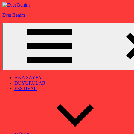
İçeriğe
geç
Evet Benim
ANA SAYFA
DUYURULAR
FESTİVAL