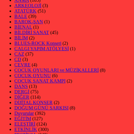
ANMA
(105)
ARKEOLOJİ
(3)
ATATÜRK
(51)
BALE
(39)
BAROK-ŞAN
(1)
BİENAL
(1)
BİLDİRİ SANAT
(45)
BİLİM
(2)
BLUES-ROCK Konseri
(2)
ÇALGI YAPIM ATÖLYESİ
(1)
CAZ
(37)
CD
(3)
ÇEVRE
(4)
ÇOCUK OYUNLARI ve MÜZİKALLERİ
(8)
ÇOCUK OYUNU
(6)
ÇOCUK SANAT KAMPI
(2)
DANS
(13)
DERGİ
(75)
DİĞER
(114)
DİJİTAL KONSER
(2)
DOĞUM GÜNÜ ŞARKISI
(8)
Duyurular
(392)
EĞİTİM
(127)
ELEŞTİRİ
(124)
ETKİNLİK
(300)