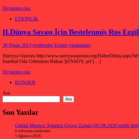
Devamını oku
ETKİNLİK
II.Dünya Savaşı İçin Bestelenmiş Rus Ezgil
30 Nisan 2013
evetbenim
Yorum yapılmamış
Süreyya Operası http://www.sureyyaoperasi.org/HaberDetay.asp
İstanbul Oda Orkestrası Hakan ŞENSOY, şef […]
Devamını oku
KONSER
Ara
Ara
Son Yazılar
Güldal Mumcu: İçimden Geçen Zaman (05.08.2026 tarihli ileti
evetbenim tarafından
5 Ağustos 2026