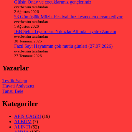
Gülsin Onay ve çocuklarımız gençlerimiz
evetbenim tarafından
2 Ağustos 2026
53.Gümüşlük Müzik Festivali hız kesmeden devam ediyor
evetbenim tarafından
1 Ağustos 2026
İBB Şehir Tiyatroları: Yıldızlar Altında Tiyatro Zamanı
evetbenim tarafından
30 Temmuz 2026
Fazıl Say: Hayatımın çok mutlu günleri (27.07.2026)
evetbenim tarafından
27 Temmuz 2026
Yazarlar
Tevfik Yalçın
Hayati Asılyazıcı
Tansu Bele
Kategoriler
AFİŞ-ÇAĞRI
(19)
ALBÜM
(7)
ALINTI
(52)