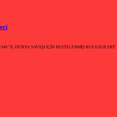
eri
x?id=349 "II. DÜNYA SAVAŞI İÇİN BESTELENMİŞ RUS EZGİLERİ" 06.
)