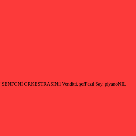
ENFONİ ORKESTRASINil Venditti, şefFazıl Say, piyanoNIL