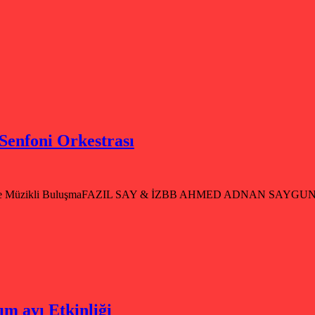
enfoni Orkestrası
tinde Müzikli BuluşmaFAZIL SAY & İZBB AHMED ADNAN SAYGUN S
m ayı Etkinliği