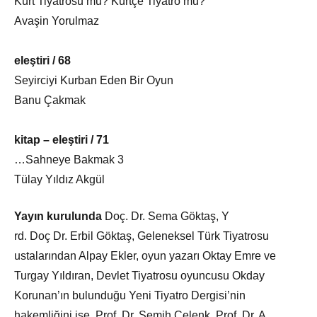
Kürt Tiyatrosu mu? Kürtçe Tiyatro mu?
Avaşin Yorulmaz
eleştiri / 68
Seyirciyi Kurban Eden Bir Oyun
Banu Çakmak
kitap – eleştiri / 71
…Sahneye Bakmak 3
Tülay Yıldız Akgül
Yayın kurulunda
Doç. Dr. Sema Göktaş, Y
rd. Doç Dr. Erbil Göktaş, Geleneksel Türk Tiyatrosu
ustalarından Alpay Ekler, oyun yazarı Oktay Emre ve
Turgay Yıldıran, Devlet Tiyatrosu oyuncusu Okday
Korunan’ın bulunduğu Yeni Tiyatro Dergisi’nin
hakemliğini ise, Prof. Dr. Semih Çelenk, Prof. Dr. A.