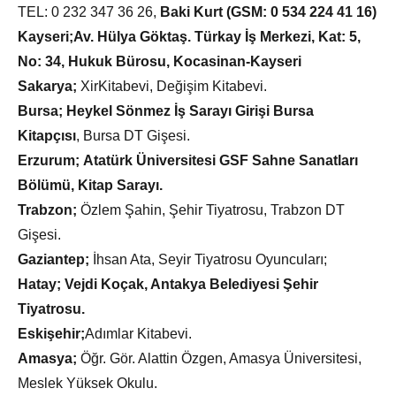
TEL: 0 232 347 36 26,
Baki Kurt (GSM: 0 534 224 41 16)
Kayseri;
Av. Hülya Göktaş. Türkay İş Merkezi, Kat: 5,
No: 34, Hukuk Bürosu, Kocasinan-Kayseri
Sakarya;
XirKitabevi, Değişim Kitabevi.
Bursa;
Heykel Sönmez İş Sarayı Girişi Bursa
Kitapçısı
, Bursa DT Gişesi.
Erzurum;
Atatürk Üniversitesi GSF Sahne Sanatları
Bölümü, Kitap Sarayı.
Trabzon;
Özlem Şahin, Şehir Tiyatrosu, Trabzon DT
Gişesi.
Gaziantep;
İhsan Ata, Seyir Tiyatrosu Oyuncuları;
Hatay; Vejdi Koçak, Antakya Belediyesi Şehir
Tiyatrosu.
Eskişehir;
Adımlar Kitabevi.
Amasya;
Öğr. Gör. Alattin Özgen, Amasya Üniversitesi,
Meslek Yüksek Okulu.