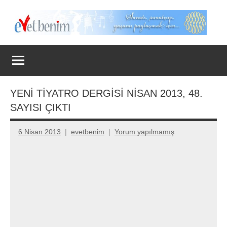
İçeriğe
geç
Evet
Benim
YENİ TİYATRO DERGİSİ NİSAN 2013, 48.
SAYISI ÇIKTI
6 Nisan 2013
evetbenim
Yorum yapılmamış