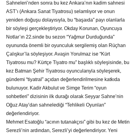
Sahneleri’nden sonra bu kez Ankara’nın kadim sahnesi
AST’ı (Ankara Sanat Tiyatrosu) selamlıyor ve onun
yeniden doğuşu dolayısıyla, bu “başaıda” payı olanlarla
bir söyleşi gerçekleştiriyor. Okday Korunan, Oyuncuya
Notlar’ın 22.sinde bu sezon “Yağmur Durduğunda”
oyununda önemli bir oyunculuk sergilemiş olan Rüçhan
Çalışkur’la söyleşiyor. Avaşin Yorulmaz ise “Kürt
Tiyatrosu mu? Kürtçe Tiyatro mu” başlıklı söyleşisinde, bu
kez Batman Şehir Tiyatrosu oyuncularıyla söyleşerek,
gündemi “tiyatral” açıdan değerlendirilmesine katkıda
bulunuyor. Kadir Akbulut ve Simge Terim “oyun
sohbetleri” dizisinin ilk durağı olarak Seyyar Sahne’nin
Oğuz Atay’dan sahnelediği “Tehlikeli Oyunları”
değerlendiriyor.
Mehmet Esatoğlu “acının tutanakçısı” gibi bu kez de Metin
Serezli’nin ardından, Serezli’yi değerlendiriyor. Yeni