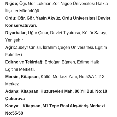
Niğde;
Öğr. Gör. Lokman Zor, Niğde Üniversitesi Halkla
İlişkiler Müdürlüğü.
Ordu; Öğr. Gör. Yasin Akyüz, Ordu Üniversitesi Devlet
Konservatuvarı.
Diyarbakır;
Uğur Çınar, Devlet Tiyatrosu, Kültür Sarayı,
Yenişehir.
Ağrı;
Zübeyr Cinisli, İbrahim Çeçen Üniversitesi, Eğitim
Fakültesi.
Edirne ve Tekirdağ;
Erdoğan Eğmen, Edirne Halk
Eğitimi Merkezi.
Mersin; Kitapsan,
Kültür Merkezi Yanı, No:52/A 1-2-3
Merkez
Adana; Kitapsan
,
Huzurevleri Mah. 80.Yıl Bul. No:18
Çukurova
Konya;
Kitapsan, M1 Tepe Real Alış-Veriş Merkezi
No:55-58