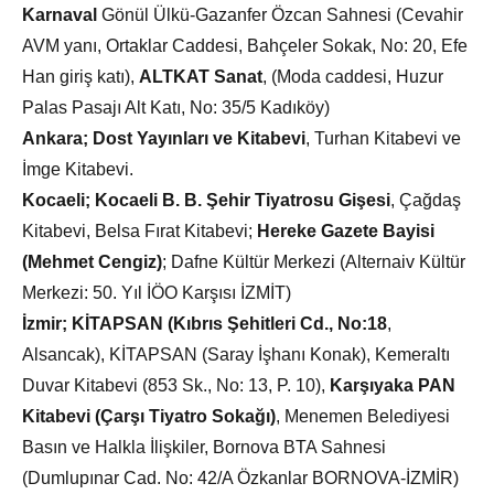
Karnaval
Gönül Ülkü-Gazanfer Özcan Sahnesi (Cevahir
AVM yanı, Ortaklar Caddesi, Bahçeler Sokak, No: 20, Efe
Han giriş katı),
ALTKAT Sanat
, (Moda caddesi, Huzur
Palas Pasajı Alt Katı, No: 35/5 Kadıköy)
Ankara;
Dost Yayınları ve Kitabevi
, Turhan Kitabevi ve
İmge Kitabevi.
Kocaeli;
Kocaeli B. B. Şehir Tiyatrosu Gişesi
, Çağdaş
Kitabevi, Belsa Fırat Kitabevi;
Hereke Gazete Bayisi
(Mehmet Cengiz)
; Dafne Kültür Merkezi (Alternaiv Kültür
Merkezi: 50. Yıl İÖO Karşısı İZMİT)
İzmir;
KİTAPSAN (Kıbrıs Şehitleri Cd., No:18
,
Alsancak), KİTAPSAN (Saray İşhanı Konak), Kemeraltı
Duvar Kitabevi (853 Sk., No: 13, P. 10),
Karşıyaka PAN
Kitabevi (Çarşı Tiyatro Sokağı)
, Menemen Belediyesi
Basın ve Halkla İlişkiler, Bornova BTA Sahnesi
(Dumlupınar Cad. No: 42/A Özkanlar BORNOVA-İZMİR)