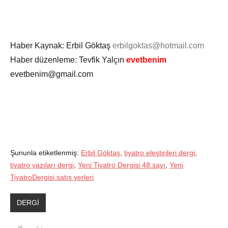
Haber Kaynak: Erbil Göktaş
erbilgoktas
@hotmail.com
Haber düzenleme: Tevfik Yalçın
evetbenim
evetbenim@gmail.com
Şununla etiketlenmiş:
Erbil Göktaş
,
tiyatro eleştirileri dergi
,
tiyatro yazıları dergi
,
Yeni Tiyatro Dergisi 48.sayı
,
Yeni
TiyatroDergisi satış yerleri
DERGİ