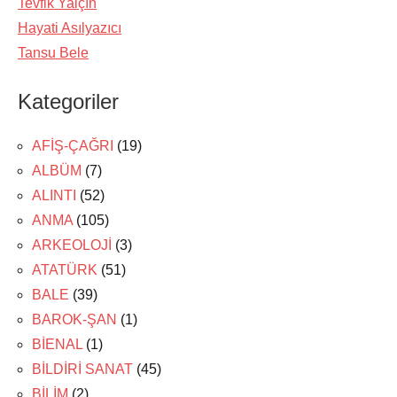
Tevfik Yalçın
Hayati Asılyazıcı
Tansu Bele
Kategoriler
AFİŞ-ÇAĞRI
(19)
ALBÜM
(7)
ALINTI
(52)
ANMA
(105)
ARKEOLOJİ
(3)
ATATÜRK
(51)
BALE
(39)
BAROK-ŞAN
(1)
BİENAL
(1)
BİLDİRİ SANAT
(45)
BİLİM
(2)