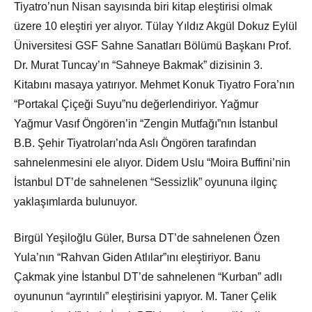
Tiyatro’nun Nisan sayısında biri kitap eleştirisi olmak
üzere 10 eleştiri yer alıyor. Tülay Yıldız Akgül Dokuz Eylül
Üniversitesi GSF Sahne Sanatları Bölümü Başkanı Prof.
Dr. Murat Tuncay’ın “Sahneye Bakmak” dizisinin 3.
Kitabını masaya yatırıyor. Mehmet Konuk Tiyatro Fora’nın
“Portakal Çiçeği Suyu”nu değerlendiriyor. Yağmur
Yağmur Vasıf Öngören’in “Zengin Mutfağı”nın İstanbul
B.B. Şehir Tiyatroları’nda Aslı Öngören tarafından
sahnelenmesini ele alıyor. Didem Uslu “Moira Buffini’nin
İstanbul DT’de sahnelenen “Sessizlik” oyununa ilginç
yaklaşımlarda bulunuyor.
Birgül Yeşiloğlu Güler, Bursa DT’de sahnelenen Özen
Yula’nın “Rahvan Giden Atlılar”ını eleştiriyor. Banu
Çakmak yine İstanbul DT’de sahnelenen “Kurban” adlı
oyununun “ayrıntılı” eleştirisini yapıyor. M. Taner Çelik