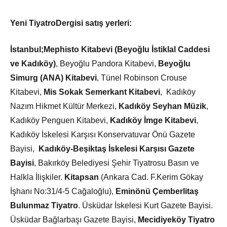
Yeni Tiyatro
Dergisi satış yerleri:
İstanbul;
Mephisto Kitabevi (Beyoğlu İstiklal Caddesi
ve Kadıköy)
, Beyoğlu Pandora Kitabevi,
Beyoğlu
Simurg (ANA) Kitabevi
, Tünel Robinson Crouse
Kitabevi,
Mis Sokak Semerkant Kitabevi
, Kadıköy
Nazım Hikmet Kültür Merkezi,
Kadıköy Seyhan Müzik
,
Kadıköy Penguen Kitabevi,
Kadıköy İmge Kitabevi
,
Kadıköy İskelesi Karşısı Konservatuvar Önü Gazete
Bayisi,
Kadıköy-Beşiktaş İskelesi Karşısı Gazete
Bayisi
, Bakırköy Belediyesi Şehir Tiyatrosu Basın ve
Halkla İlişkiler.
Kitapsan
(Ankara Cad. F.Kerim Gökay
İşhanı No:31/4-5 Cağaloğlu),
Eminönü Çemberlitaş
Bulunmaz Tiyatro
. Üsküdar İskelesi Kurt Gazete Bayisi.
Üsküdar Bağlarbaşı Gazete Bayisi,
Mecidiyeköy Tiyatro