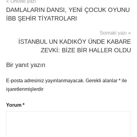
Yazı
Önceki yazı
DAMLALARIN DANSI, YENİ ÇOCUK OYUNU
gezinmesi
İBB ŞEHİR TİYATROLARI
Sonraki yazı
İSTANBUL UN KADIKÖY ÜNDE KABARE
ZEVKİ: BİZE BİR HALLER OLDU
Bir yanıt yazın
E-posta adresiniz yayınlanmayacak.
Gerekli alanlar
*
ile
işaretlenmişlerdir
Yorum
*