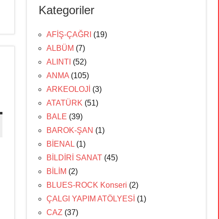
Kategoriler
AFİŞ-ÇAĞRI
(19)
ALBÜM
(7)
ALINTI
(52)
ANMA
(105)
ARKEOLOJİ
(3)
ATATÜRK
(51)
BALE
(39)
BAROK-ŞAN
(1)
BİENAL
(1)
BİLDİRİ SANAT
(45)
BİLİM
(2)
BLUES-ROCK Konseri
(2)
ÇALGI YAPIM ATÖLYESİ
(1)
CAZ
(37)