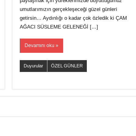
paylaşmak için yüreklerimizde büyüttüğümüz
umutlarımızın gerçekleşeceği güzel günleri
getirsin… Aydınlığı o kadar çok özledik ki ÇAM
AĞACI SÜSLEME GELENEĞİ […]
Devamını oku
Duyurular
ÖZEL GÜNLER