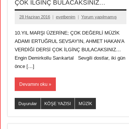
ÇOK İLGİNÇ BULACAKSINIZ…
28 Haziran 2016
evetbenim
Yorum yapılmamış
10.YIL MARŞI ÜZERİNE; ÇOK DEĞERLİ MÜZİK
ADAMI ERTUĞRUL SEVSAY'IN, AHMET HAKAN'A
VERDİĞİ DERSİ ÇOK İLGİNÇ BULACAKSINIZ…
Engin Demirkollu Sarıkartal Sevgili dostlar, iki gün
önce […]
Devamını oku
Duyurular
KÖŞE YAZISI
MÜZİK