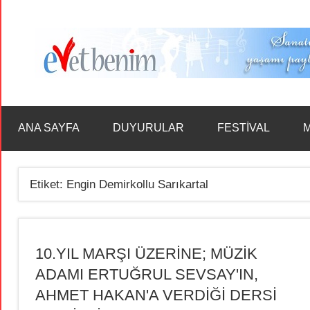
İçeriğe
geç
ANA SAYFA
DUYURULAR
FESTİVAL
M
Etiket:
Engin Demirkollu Sarıkartal
10.YIL MARŞI ÜZERİNE; MÜZİK
ADAMI ERTUĞRUL SEVSAY'IN,
AHMET HAKAN'A VERDİĞİ DERSİ