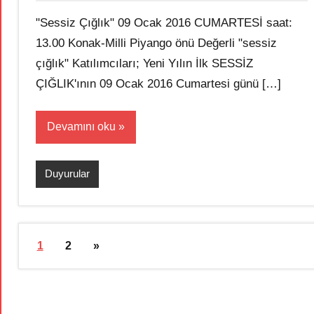
"Sessiz Çığlık" 09 Ocak 2016 CUMARTESİ saat:
13.00 Konak-Milli Piyango önü Değerli "sessiz
çığlık" Katılımcıları; Yeni Yılın İlk SESSİZ
ÇIĞLIK'ının 09 Ocak 2016 Cumartesi günü […]
Devamını oku
Duyurular
Yazı
Sonraki
1
2
»
sayfalaması
yazılar