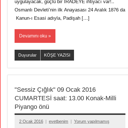
uygulayacak, güçlü bir İRADEYE ihtiyacı var!..
Osmanlı Devleti’nin ilk Anayasası 24 Aralık 1876 da
Kanun-ı Esasi adıyla, Padişah […]
Devamını oku
Duyurular
KÖŞE YAZISI
"Sessiz Çığlık" 09 Ocak 2016
CUMARTESİ saat: 13.00 Konak-Milli
Piyango önü
2 Ocak 2016
evetbenim
Yorum yapılmamış