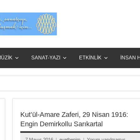
Evet
Benim
ÜZİK
SANAT-YAZI
ETKİNLİK
İNSAN 
Kut’ül-Amare Zaferi, 29 Nisan 1916:
Engin Demirkollu Sarıkartal
7 Mayıs 2016
evetbenim
Yorum yapılmamış