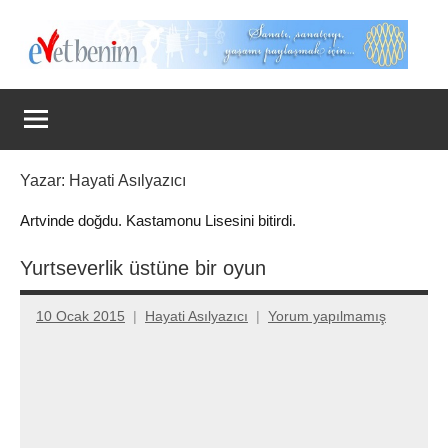
İçeriğe
geç
Evet
Benim
Yazar:
Hayati Asılyazıcı
Artvinde doğdu. Kastamonu Lisesini bitirdi.
Yurtseverlik üstüne bir oyun
10 Ocak 2015
Hayati Asılyazıcı
Yorum yapılmamış