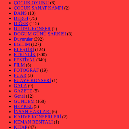
ÇOCUK OYUNU
(6)
ÇOCUK SANAT KAMPI
(2)
DANS
(13)
DERGİ
(75)
DİĞER
(115)
DİJİTAL KONSER
(2)
DOĞUM GÜNÜ ŞARKISI
(8)
Duyurular
(392)
EĞİTİM
(127)
ELEŞTİRİ
(124)
ETKİNLİK
(300)
FESTİVAL
(340)
FİLM
(6)
FOTOĞRAF
(19)
FUAR
(3)
FUAYE KONSERİ
(1)
GALA
(9)
GAZETE
(5)
Genel
(12)
GÜNDEM
(168)
HEYKEL
(5)
İNSAN HAKLARI
(6)
KAHVE KONSERLERİ
(2)
KEMAN RESİTALİ
(1)
KİTAP
(47)