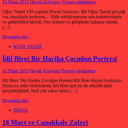
15 Nisan 2015
Hayati Asılyazıcı
Yorum yapılmamış
Oğuz Tansel 100 yaşında Hayati Asıyazıcı Bir Oğuz Tansel gerçeği
var, masallarla beslenen… Halk edebiyatımızın usta kalemlerinden
ve şairlerinden biriydi. Her Ankara’ya gidişimde buluşup onunla
[…]
Devamını oku
KÖŞE YAZISI
İdil Biret Bir Harika Çocuğun Portresi
11 Nisan 2015
Hayati Asılyazıcı
Yorum yapılmamış
İdil Biret ‘Bir Harika Çocuğun Portresi İdil Biret Hayati Asılyazıcı
Dünyaca ünlü virtüözümüz İdil Biret için bir ilk etkinlik daha
gerçekleştirildi. Yedi yıla yakın süren […]
Devamını oku
DİĞER
18 Mart ve Çanakkale Zaferi