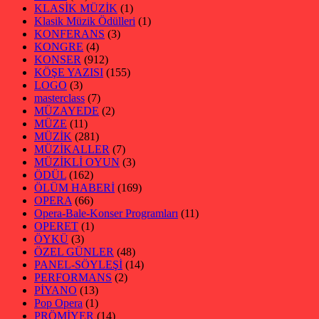
KLASİK MÜZİK
(1)
Klasik Müzik Ödülleri
(1)
KONFERANS
(3)
KONGRE
(4)
KONSER
(912)
KÖŞE YAZISI
(155)
LOGO
(3)
masterclass
(7)
MÜZAYEDE
(2)
MÜZE
(11)
MÜZİK
(281)
MÜZİKALLER
(7)
MÜZİKLİ OYUN
(3)
ÖDÜL
(162)
ÖLÜM HABERİ
(169)
OPERA
(66)
Opera-Bale-Konser Programları
(11)
OPERET
(1)
ÖYKÜ
(3)
ÖZEL GÜNLER
(48)
PANEL-SÖYLEŞİ
(14)
PERFORMANS
(2)
PİYANO
(13)
Pop Opera
(1)
PRÖMİYER
(14)