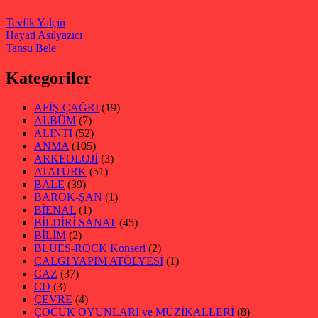
Tevfik Yalçın
Hayati Asılyazıcı
Tansu Bele
Kategoriler
AFİŞ-ÇAĞRI
(19)
ALBÜM
(7)
ALINTI
(52)
ANMA
(105)
ARKEOLOJİ
(3)
ATATÜRK
(51)
BALE
(39)
BAROK-ŞAN
(1)
BİENAL
(1)
BİLDİRİ SANAT
(45)
BİLİM
(2)
BLUES-ROCK Konseri
(2)
ÇALGI YAPIM ATÖLYESİ
(1)
CAZ
(37)
CD
(3)
ÇEVRE
(4)
ÇOCUK OYUNLARI ve MÜZİKALLERİ
(8)