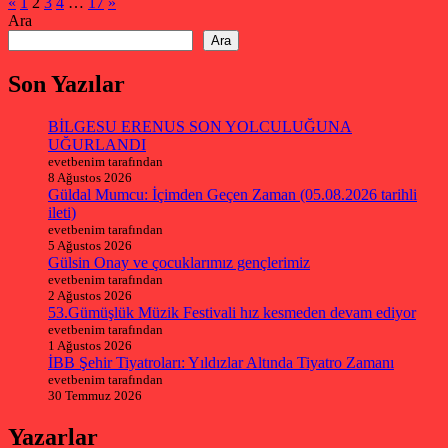
Yazı
Önceki
Sonraki
«
1
2
3
4
…
17
»
yazılar
yazılar
Ara
sayfalaması
Ara
Son Yazılar
BİLGESU ERENUS SON YOLCULUĞUNA
UĞURLANDI
evetbenim tarafından
8 Ağustos 2026
Güldal Mumcu: İçimden Geçen Zaman (05.08.2026 tarihli
ileti)
evetbenim tarafından
5 Ağustos 2026
Gülsin Onay ve çocuklarımız gençlerimiz
evetbenim tarafından
2 Ağustos 2026
53.Gümüşlük Müzik Festivali hız kesmeden devam ediyor
evetbenim tarafından
1 Ağustos 2026
İBB Şehir Tiyatroları: Yıldızlar Altında Tiyatro Zamanı
evetbenim tarafından
30 Temmuz 2026
Yazarlar