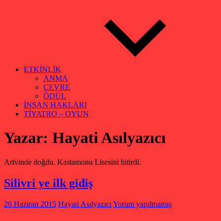
ETKİNLİK
ANMA
ÇEVRE
ÖDÜL
İNSAN HAKLARI
TİYATRO – OYUN
Yazar:
Hayati Asılyazıcı
Artvinde doğdu. Kastamonu Lisesini bitirdi.
Silivri ye ilk gidiş
26 Haziran 2015
Hayati Asılyazıcı
Yorum yapılmamış