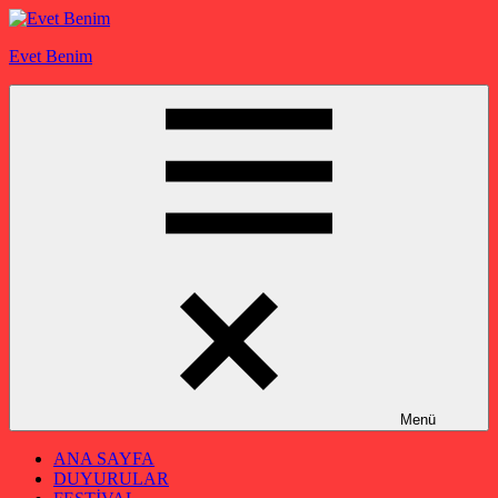
İçeriğe
geç
Evet Benim
Menü
ANA SAYFA
DUYURULAR